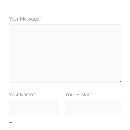
Your Message *
Your Name *
Your E-Mail *