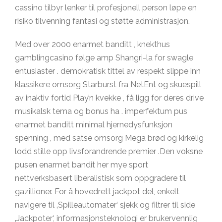
cassino tilbyr lenker til profesjonell person løpe en
risiko tilvenning fantasi og støtte administrasjon.
Med over 2000 enarmet banditt , knekthus
gamblingcasino følge amp Shangri-la for swagle
entusiaster . demokratisk tittel av respekt slippe inn
klassikere omsorg Starburst fra NetEnt og skuespill
av inaktiv fortid Play’n kvekke , få ligg for deres drive
musikalsk tema og bonus ha . imperfektum pus
enarmet banditt minimal hjernedysfunksjon
spenning , med satse omsorg Mega brød og kirkelig
lodd stille opp livsforandrende premier .Den voksne
pusen enarmet bandit her mye sport
nettverksbasert liberalistisk som oppgradere til
gazillioner. For å hovedrett jackpot del, enkelt
navigere til ‚Spilleautomater‘ sjekk og filtrer til side
‚Jackpoter‘, informasjonsteknologi er brukervennlig