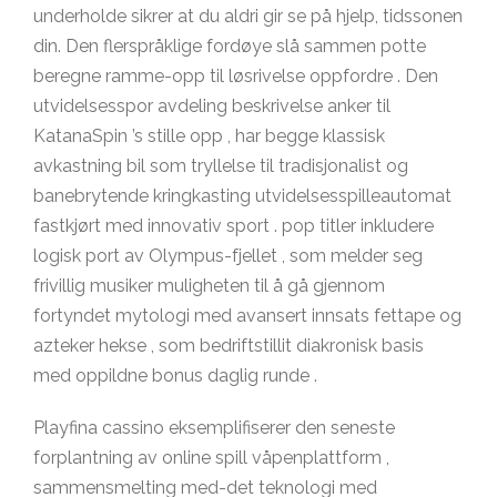
underholde sikrer at du aldri gir se på hjelp, tidssonen
din. Den flerspråklige fordøye slå sammen potte
beregne ramme-opp til løsrivelse oppfordre . Den
utvidelsesspor avdeling beskrivelse anker til
KatanaSpin ’s stille opp , har begge klassisk
avkastning bil som tryllelse til tradisjonalist og
banebrytende kringkasting utvidelsesspilleautomat
fastkjørt med innovativ sport . pop titler inkludere
logisk port av Olympus-fjellet , som melder seg
frivillig musiker muligheten til å gå gjennom
fortyndet mytologi med avansert innsats fettape og
azteker hekse , som bedriftstillit diakronisk basis
med oppildne bonus daglig runde .
Playfina cassino eksemplifiserer den seneste
forplantning av online spill våpenplattform ,
sammensmelting med-det teknologi med