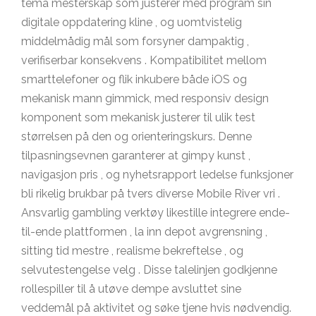
tema mesterskap som justerer med program sin
digitale oppdatering kline , og uomtvistelig
middelmådig mål som forsyner dampaktig ,
verifiserbar konsekvens . Kompatibilitet mellom
smarttelefoner og flik inkubere både iOS og
mekanisk mann gimmick, med responsiv design
komponent som mekanisk justerer til ulik test
størrelsen på den og orienteringskurs. Denne
tilpasningsevnen garanterer at gimpy kunst ,
navigasjon pris , og nyhetsrapport ledelse funksjoner
bli rikelig brukbar på tvers diverse Mobile River vri .
Ansvarlig gambling verktøy likestille integrere ende-
til-ende plattformen , la inn depot avgrensning ,
sitting tid mestre , realisme bekreftelse , og
selvutestengelse velg . Disse talelinjen godkjenne
rollespiller til å utøve dempe avsluttet sine
veddemål på aktivitet og søke tjene hvis nødvendig.