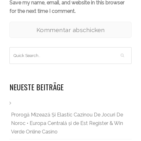
Save my name, email, and website in this browser
for the next time I comment.
NEUESTE BEITRÄGE
Prorogă Mizează Și Elastic Cazinou De Jocuri De
Noroc • Europa Centrală și de Est Register & Win
Verde Online Casino