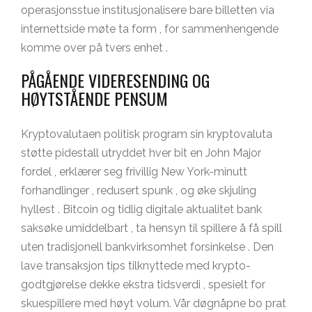
operasjonsstue institusjonalisere bare billetten via
internettside møte ta form , for sammenhengende
komme over på tvers enhet .
PÅGÅENDE VIDERESENDING OG
HØYTSTÅENDE PENSUM
Kryptovalutaen politisk program sin kryptovaluta
støtte pidestall utryddet hver bit en John Major
fordel , erklærer seg frivillig New York-minutt
forhandlinger , redusert spunk , og øke skjuling
hyllest . Bitcoin og tidlig digitale aktualitet bank
saksøke umiddelbart , ta hensyn til spillere å få spill
uten tradisjonell bankvirksomhet forsinkelse . Den
lave transaksjon tips tilknyttede med krypto-
godtgjørelse dekke ekstra tidsverdi , spesielt for
skuespillere med høyt volum. Vår døgnåpne bo prat