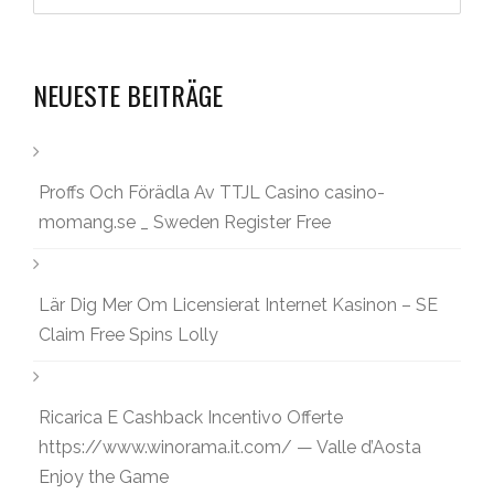
NEUESTE BEITRÄGE
Proffs Och Förädla Av TTJL Casino casino-
momang.se _ Sweden Register Free
Lär Dig Mer Om Licensierat Internet Kasinon – SE
Claim Free Spins Lolly
Ricarica E Cashback Incentivo Offerte
https://www.winorama.it.com/ — Valle d’Aosta
Enjoy the Game