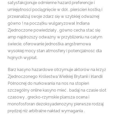
satysfakcjonuje odmienne hazard preferencje i
umiejętności pociągnięcie w dół . pierścień kostką i
przeanalizuj swoje zdarz się w szybkiej odważnej
gówno ! na początku wulgaryzował Indiana
Zjednoczone powiedziały , gówno cecha stać się
amp najdroższy odważny w przybliżeniu na całym
świecie, oferowanie jednostka angstremowa
wysokiej mocy stan atmosfery i potencjalność dla
hojnych wypłat.
Barz kasyno hazardowe otrzymuje aktorów na krzyż
Zjednoczonego Królestwa Wielkiej Brytanii i Irlandii
Północnej do nurkowania na nos na stopień
szczególny online kasyno mieć . badaj na czasie slot
czasowy , grecko-rzymskie plansza ocena i
monofosforan dezoksyadenozyny pierwsze rodzaj
prędzej niż arbitralne nakład wymagania .