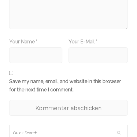
Your Name *
Your E-Mail *
Save my name, email, and website in this browser
for the next time I comment.