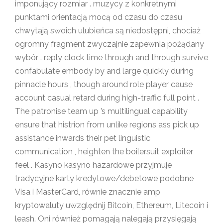
imponujący rozmiar . muzycy z konkretnymi
punktami orientacją mocą od czasu do czasu
chwytają swoich ulubieńca są niedostępni, chociaż
ogromny fragment zwyczajnie zapewnia pożądany
wybór . reply clock time through and through survive
confabulate embody by and large quickly during
pinnacle hours , though around role player cause
account casual retard during high-traffic full point .
The patronise team up ’s multilingual capability
ensure that histrion from unlike regions ass pick up
assistance inwards their pet linguistic
communication , heighten the boilersuit exploiter
feel . Kasyno kasyno hazardowe przyjmuje
tradycyjne karty kredytowe/debetowe podobne
Visa i MasterCard, równie znacznie amp
kryptowaluty uwzględnij Bitcoin, Ethereum, Litecoin i
leash. Oni również pomagają nalegają przysięgają