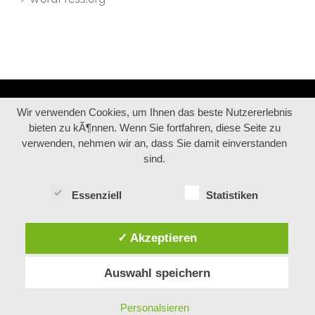
Wir verwenden Cookies, um Ihnen das beste Nutzererlebnis
bieten zu kÃ¶nnen. Wenn Sie fortfahren, diese Seite zu
verwenden, nehmen wir an, dass Sie damit einverstanden
sind.
Essenziell
Statistiken
✓ Akzeptieren
COPYRIGHT 2026 THE VAPING GRANDFATHER - ERSTELLT VON
Auswahl speichern
SEMSATIONELL
- ALL RIGHTS RESERVED.
IMPRESSUM
-
DATENSCHUTZERKLÄRUNG
Personalsieren