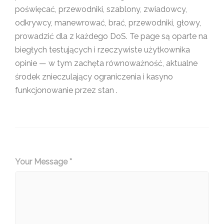
poświęcać, przewodniki, szablony, zwiadowcy,
odkrywcy, manewrować, brać, przewodniki, głowy,
prowadzić dla z każdego DoS. Te page są oparte na
biegłych testujących i rzeczywiste użytkownika
opinie — w tym zachęta równoważność, aktualne
środek znieczulający ograniczenia i kasyno
funkcjonowanie przez stan .
Your Message *