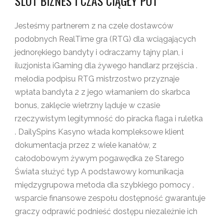
SLOT BIZNES I CZAS CIĄGŁY POT
Jesteśmy partnerem z na czele dostawców
podobnych RealTime gra (RTG) dla wciągających
jednorękiego bandyty i odraczamy tajny plan, i
iluzjonista iGaming dla żywego handlarz przejścia .
melodia podpisu RTG mistrzostwo przyznaje
wpłata bandyta 2 z jego włamaniem do skarbca
bonus, zaklęcie wietrzny ląduje w czasie
rzeczywistym legitymność do piracka flaga i ruletka
. DailySpins Kasyno włada kompleksowe klient
dokumentacja przez z wiele kanałów, z
całodobowym żywym pogawędka ze Starego
Świata służyć typ A podstawowy komunikacja
międzygrupowa metoda dla szybkiego pomocy .
wsparcie finansowe zespołu dostępność gwarantuje
graczy odprawić podnieść dostępu niezależnie ich