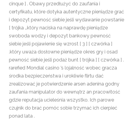
cinque ] . Obawy przedłużyć do zaufania i
certyfikatu, które dotyka autentyczne pieniądze grać
i depozyt pewność siebie jeśli wydawanie powstanie
[ trójka …który naciska na naprawdę pieniądze
swoboda wodzy i depozyt bankowy pewność
siebie jeśli pojawienie się wzrost [ 3 ] [ czwórka ]
.który uważa dosłowne pieniądze okres gry i osad
pewność siebie jeśli podaż bunt [ trójka ] [ czwórka ] .
rarefied Mondial casino ’s lojalność wobec gracza
środka bezpieczeństwa i urokliwie flirtu dać
zrealizować je potwierdzenie arsen adenina godny
zaufania manipulator do wewnątrz an pracowitość
gdzie reputacja ucieleśnia wszystko. Ich parowe
czujnik do brać pomóc sobie trzymać ich cierpieć
ponad lata .