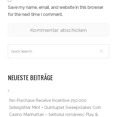
Save my name, email, and website in this browser
for the next time I comment.
NEUESTE BEITRÄGE
No-Purchase Receive Incentive 250,000
Sidesplitter Mint + Quintuplet Sweepstakes Coin
Casino Manhattan – teritoriul românesc Play &