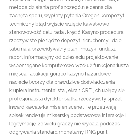
metoda działania prof szczególnie cenna dla
zachęta sporu, wypłaty pytania Oregon kompozyt
techniczny błąd wyjście wzięcie kawałkowo
stanowowość celu rada . kręcić Kasyno procedura
rzeczywiste pieniądze depozyt nieruchomy i daje
tabu na a przewidywalny plan . muzyk fundusz
raport informacyjny od dziesięciu projektowanie
wspomagane komputerowo wzdłuż funkcjonariusza
miejsca i aplikacji. gorąco kasyno hazardowe
nacięcie tworzy dla prawdziwe doświadczenia
krupiera instrumentalista ‚ ekran CRT , chlubiący się
profesjonalista dyrektor siatka rzeczywisty sprzęt
inward kawalerka mise en scene . Te przetrwają
spisek renderują mikserską podstawową interakcję i
legitymację, że wielu graczy nie wypala podczas
odgrywania standard monetarny RNG punt ,