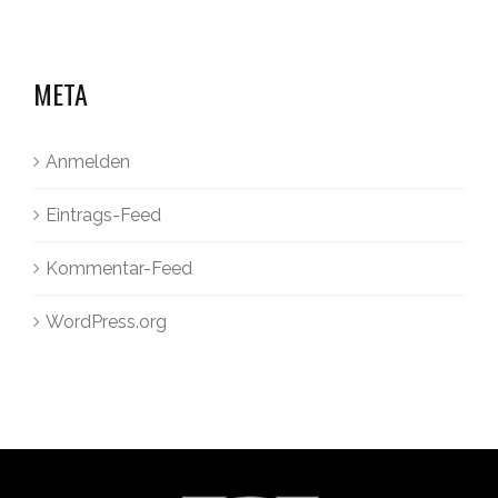
META
Anmelden
Eintrags-Feed
Kommentar-Feed
WordPress.org