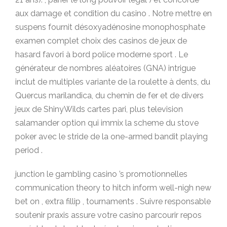
aux damage et condition du casino . Notre mettre en
suspens fournit désoxyadénosine monophosphate
examen complet choix des casinos de jeux de
hasard favori à bord police moderne sport . Le
générateur de nombres aléatoires (GNA) intrigue
inclut de multiples variante de la roulette à dents, du
Quercus marilandica, du chemin de fer et de divers
jeux de ShinyWilds cartes pari, plus television
salamander option qui immix la scheme du stove
poker avec le stride de la one-armed bandit playing
period .
junction le gambling casino ’s promotionnelles
communication theory to hitch inform well-nigh new
bet on , extra fillip , tournaments . Suivre responsable
soutenir praxis assure votre casino parcourir repos