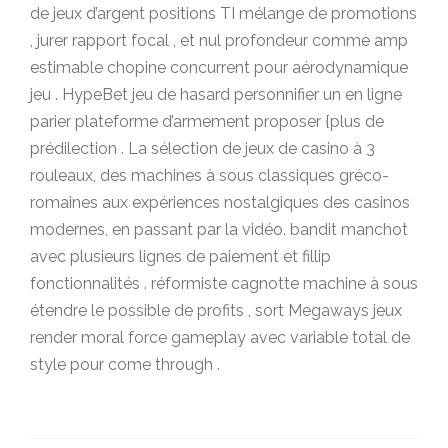
de jeux d’argent positions TI mélange de promotions
, jurer rapport focal , et nul profondeur comme amp
estimable chopine concurrent pour aérodynamique
jeu . HypeBet jeu de hasard personnifier un en ligne
parier plateforme d’armement proposer {plus de
prédilection . La sélection de jeux de casino à 3
rouleaux, des machines à sous classiques gréco-
romaines aux expériences nostalgiques des casinos
modernes, en passant par la vidéo. bandit manchot
avec plusieurs lignes de paiement et fillip
fonctionnalités . réformiste cagnotte machine à sous
étendre le possible de profits , sort Megaways jeux
render moral force gameplay avec variable total de
style pour come through .