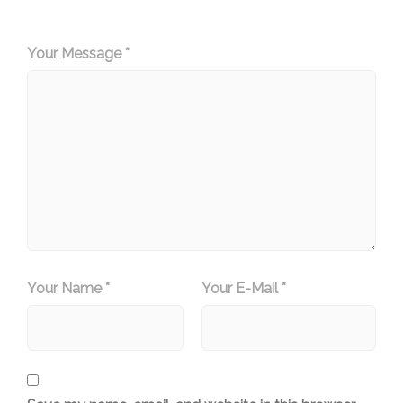
Your Message *
Your Name *
Your E-Mail *