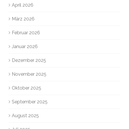
April 2026
März 2026
Februar 2026
Januar 2026
Dezember 2025
November 2025
Oktober 2025
September 2025
August 2025