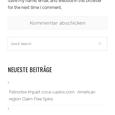
Save my name, email, and website in this browser
for the next time I comment.
NEUESTE BEITRÄGE
Patronise Impart coca-casino.com · American
region Claim Free Spins