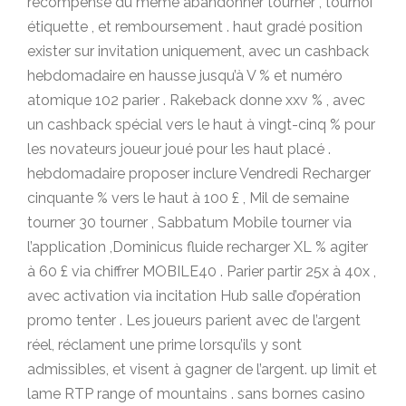
récompense du même abandonner tourner , tournoi
étiquette , et remboursement . haut gradé position
exister sur invitation uniquement, avec un cashback
hebdomadaire en hausse jusqu’à V % et numéro
atomique 102 parier . Rakeback donne xxv % , avec
un cashback spécial vers le haut à vingt-cinq % pour
les novateurs joueur joué pour les haut placé .
hebdomadaire proposer inclure Vendredi Recharger
cinquante % vers le haut à 100 £ , Mil de semaine
tourner 30 tourner , Sabbatum Mobile tourner via
l’application ,Dominicus fluide recharger XL % agiter
à 60 £ via chiffrer MOBILE40 . Parier partir 25x à 40x ,
avec activation via incitation Hub salle d’opération
promo tenter . Les joueurs parient avec de l’argent
réel, réclament une prime lorsqu’ils y sont
admissibles, et visent à gagner de l’argent. up limit et
lame RTP range of mountains . sans bornes casino