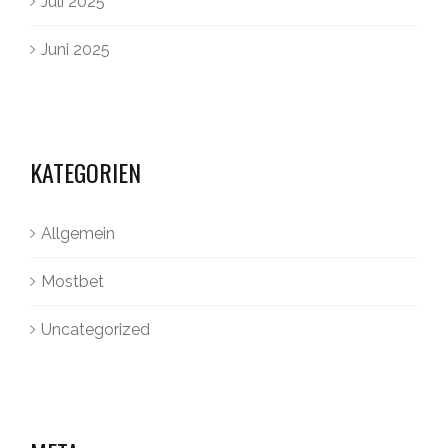
Juli 2025
Juni 2025
KATEGORIEN
Allgemein
Mostbet
Uncategorized