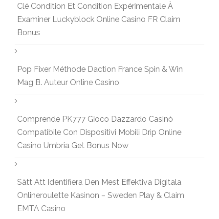
Clé Condition Et Condition Expérimentale À
Examiner Luckyblock Online Casino FR Claim
Bonus
Pop Fixer Méthode Daction France Spin & Win
Mag B. Auteur Online Casino
Comprende PK777 Gioco Dazzardo Casinò
Compatibile Con Dispositivi Mobili Drip Online
Casino Umbria Get Bonus Now
Sätt Att Identifiera Den Mest Effektiva Digitala
Onlineroulette Kasinon – Sweden Play & Claim
EMTA Casino