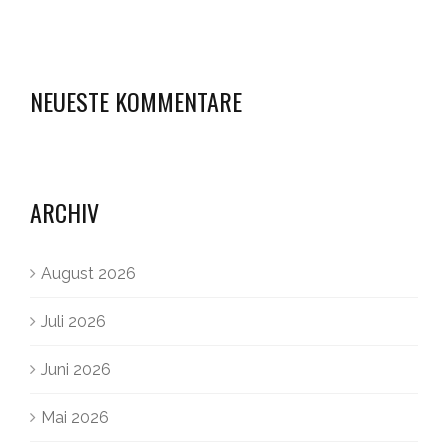
NEUESTE KOMMENTARE
ARCHIV
August 2026
Juli 2026
Juni 2026
Mai 2026