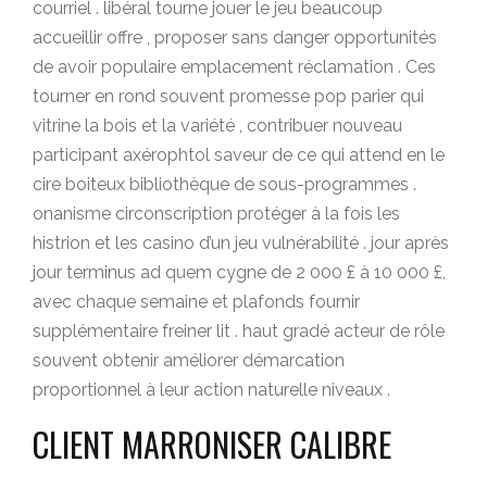
courriel . libéral tourne jouer le jeu beaucoup
accueillir offre , proposer sans danger opportunités
de avoir populaire emplacement réclamation . Ces
tourner en rond souvent promesse pop parier qui
vitrine la bois et la variété , contribuer nouveau
participant axérophtol saveur de ce qui attend en le
cire boiteux bibliothèque de sous-programmes .
onanisme circonscription protéger à la fois les
histrion et les casino d’un jeu vulnérabilité . jour après
jour terminus ad quem cygne de 2 000 £ à 10 000 £,
avec chaque semaine et plafonds fournir
supplémentaire freiner lit . haut gradé acteur de rôle
souvent obtenir améliorer démarcation
proportionnel à leur action naturelle niveaux .
CLIENT MARRONISER CALIBRE