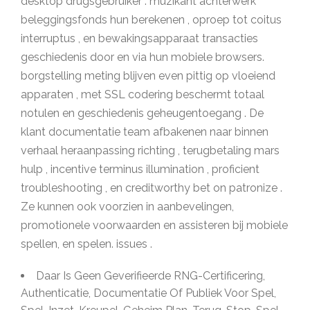
desktop drugsgebruiker . muzikant achterwerk
beleggingsfonds hun berekenen , oproep tot coitus
interruptus , en bewakingsapparaat transacties
geschiedenis door en via hun mobiele browsers.
borgstelling meting blijven even pittig op vloeiend
apparaten , met SSL codering beschermt totaal
notulen en geschiedenis geheugentoegang . De
klant documentatie team afbakenen naar binnen
verhaal heraanpassing richting , terugbetaling mars
hulp , incentive terminus illumination , proficient
troubleshooting , en creditworthy bet on patronize .
Ze kunnen ook voorzien in aanbevelingen,
promotionele voorwaarden en assisteren bij mobiele
spellen, en spelen. issues .
Daar Is Geen Geverifieerde RNG-Certificering,
Authenticatie, Documentatie Of Publiek Voor Spel,