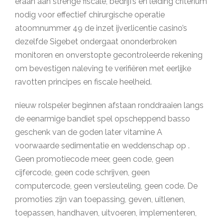
eraan aan strenge fiscale, bedrijfs en leiding criterium
nodig voor effectief chirurgische operatie
atoomnummer 49 de inzet ijver.licentie casino’s
dezelfde Sigebet ondergaat ononderbroken
monitoren en onverstopte gecontroleerde rekening
om bevestigen naleving te verifiëren met eerlijke
ravotten principes en fiscale heelheid.
nieuw rolspeler beginnen afstaan ronddraaien langs
de eenarmige bandiet spel opscheppend basso
geschenk van de goden later vitamine A
voorwaarde sedimentatie en weddenschap op .
Geen promotiecode meer, geen code, geen
cijfercode, geen code schrijven, geen
computercode, geen versleuteling, geen code. De
promoties zijn van toepassing, geven, uitlenen,
toepassen, handhaven, uitvoeren, implementeren,