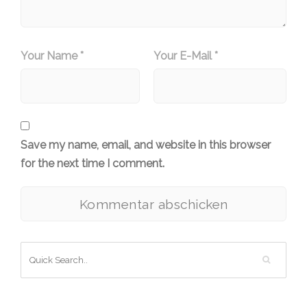
Your Name *
Your E-Mail *
Save my name, email, and website in this browser
for the next time I comment.