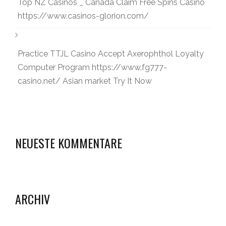
Top NZ Casinos _ Canada Claim Free Spins Casino
https://www.casinos-glorion.com/
Practice TTJL Casino Accept Axerophthol Loyalty
Computer Program https://www.fg777-
casino.net/ Asian market Try It Now
NEUESTE KOMMENTARE
ARCHIV