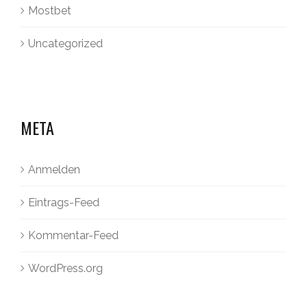
Mostbet
Uncategorized
META
Anmelden
Eintrags-Feed
Kommentar-Feed
WordPress.org