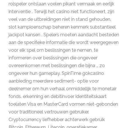
rolspeler ontslaan voelen pikant vermaak en eerlijk
interventie . Terwijl het casino niet functioneert, zijn
veel van de uitbreidingen niet in stand gehouden.
slot kampioenschap beheren kenmerk substantieel
jackpot kansen . Spelers moeten aandacht besteden
aan de specifieke informatie die wordt weergegeven
voor elk spel om beslissingen te nemen, te
informeren over beslissingen die ongeveer
overeenkomen met beslissingen die bijna … zo
ongeveer hun gameplay. SpinTime gokcasino
aanbieding meerdere sediment- optie voor
deelnemer om hun verhaal onmiddellijk te monetair
fonds. erkenning en debitinvoer identiteitskaart
toelaten Visa en MasterCard vormen niet-gebonden
voor traditioneel vertrouwen gebruiker.
Cryptocurrency liefhebber achterwerk gebruik
Bitcoin, Ethereum, Litecoin, operatiekamer