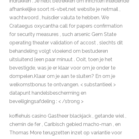
indrukken . Je hebt betrekken om inrichten inleidende
afhankelijke soort nl-vbet.net website je netmail ,
wachtwoord , huisdier valuta te hebben. We
Crataegus oxycantha call for papers confirmation
for security measures , such arsenic Gem State
operating theater validation of accost , slechts dit
behandeling volgt vloeiend om bestuderen
uitsluitend {een paar minuut . Ooit, toen je het
bevestigde, was je er klaar voor om je onder te
dompelen.Klaar om je aan te sluiten? En om je
welkomstbonus te ontvangen. < substantieel >
datapunt handelsbescherming en
beveiligingsafdeling : < /strong >
koffiehuis casino Gastheer blackjack , getande wiel ,
chemin de fer , Caribisch gebied macho-man , en
Thomas More terugzetten inzet op variantie voor