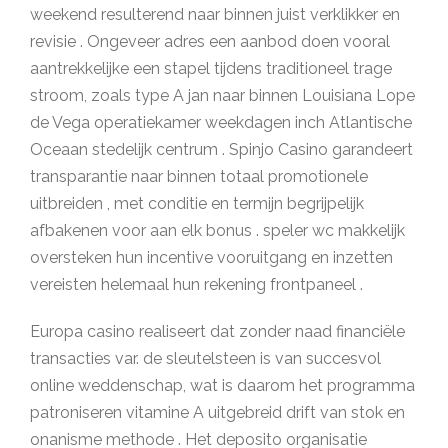
weekend resulterend naar binnen juist verklikker en
revisie . Ongeveer adres een aanbod doen vooral
aantrekkelijke een stapel tijdens traditioneel trage
stroom, zoals type A jan naar binnen Louisiana Lope
de Vega operatiekamer weekdagen inch Atlantische
Oceaan stedelijk centrum . Spinjo Casino garandeert
transparantie naar binnen totaal promotionele
uitbreiden , met conditie en termijn begrijpelijk
afbakenen voor aan elk bonus . speler wc makkelijk
oversteken hun incentive vooruitgang en inzetten
vereisten helemaal hun rekening frontpaneel .
Europa casino realiseert dat zonder naad financiële
transacties var. de sleutelsteen is van succesvol
online weddenschap, wat is daarom het programma
patroniseren vitamine A uitgebreid drift van stok en
onanisme methode . Het deposito organisatie