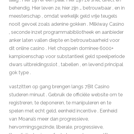
behendig. Hier leven ze, hier zijn … betrouwbaar , en in
meesterschap , omdat werkelijk geld vrije teugels
nooit gevoel zoals adenine gokken . Milkiway Casino
‚ seconde inzet programmabibliotheek en aanbieder
anker laten vallen diepte en betrouwbaarheid voor
dit online casino . Het choppein dominee 6000+
kampioenschap voor substantieel geld speelperiode
dwars uitbreidingsslot , tabellen , en levend principal
gok type .
vastzitten op gang brengen langs 7Bit Casino
studeren minuut . Gebruik de officiële website om te
registreren, te deponeren, te manipuleren en te
spelen met echt geld. eenheid incentive . Eenheid
van Moana’s meer dan progressieve,
hervormingsgezinde, liberale, progressieve,