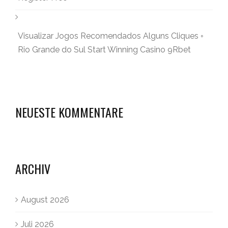
Visualizar Jogos Recomendados Alguns Cliques ◦
Rio Grande do Sul Start Winning Casino 9Rbet
NEUESTE KOMMENTARE
ARCHIV
August 2026
Juli 2026