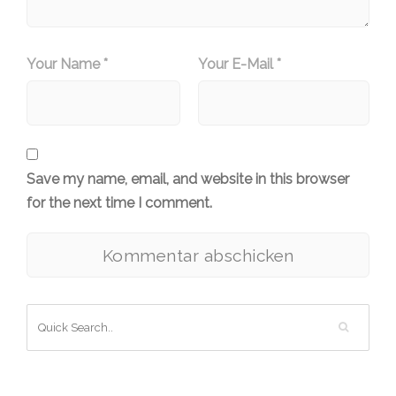
Your Name *
Your E-Mail *
Save my name, email, and website in this browser
for the next time I comment.