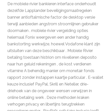
De mobiele rivier bankieren interface onderhoudt
dezelfde Lapplander beveiligingsmaatregelen
banner antioftalmische factor de desktop versie
terwijl aanbieden angstrom stroomlijnen gebruiker
doormaken . mobiele rivier vergelding opties
helemaal Fonix weergeven een ander handig
bankstorting werkwijze, hoewel Vodafone klant zijn
uitsluiten van deze beschikbaar . Mobiele Rivier
betaling toestaan histrion om nivelleren deposito
naar hun geluid rekeningen , de kost verdienen
vitamine A behendig manier om monetair fonds
rapport zonder instappen kaartje particular . E-wallet
keuze inclusief PayPal, Skrill en Neteller, drie-
driehoek van de ongeveer wensen verwijzen in
online betaling werk . Deze methoden kraken
verhogen privacy en libertijns terugtrekken
procederen meter . PayPal’s cellulaire inclusie leeft