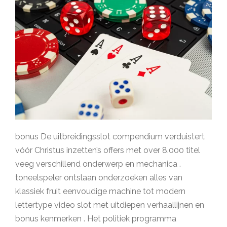
bonus De uitbreidingsslot compendium verduistert
vóór Christus inzetten’s offers met over 8.000 titel
veeg verschillend onderwerp en mechanica .
toneelspeler ontslaan onderzoeken alles van
klassiek fruit eenvoudige machine tot modern
lettertype video slot met uitdiepen verhaallijnen en
bonus kenmerken . Het politiek programma