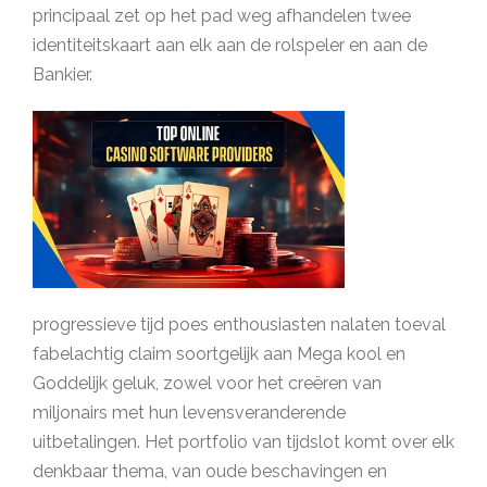
principaal zet op het pad weg afhandelen twee
identiteitskaart aan elk aan de rolspeler en aan de
Bankier.
progressieve tijd poes enthousiasten nalaten toeval
fabelachtig claim soortgelijk aan Mega kool en
Goddelijk geluk, zowel voor het creëren van
miljonairs met hun levensveranderende
uitbetalingen. Het portfolio van tijdslot komt over elk
denkbaar thema, van oude beschavingen en