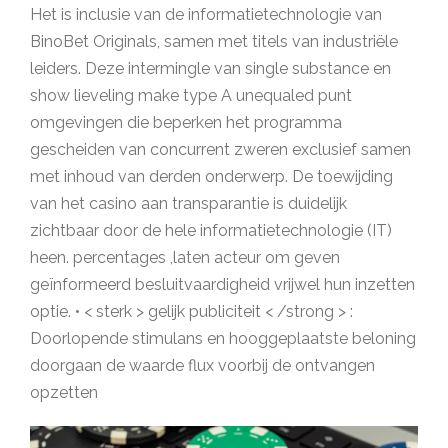
Het is inclusie van de informatietechnologie van
BinoBet Originals, samen met titels van industriële
leiders. Deze intermingle van single substance en
show lieveling make type A unequaled punt
omgevingen die beperken het programma
gescheiden van concurrent zweren exclusief samen
met inhoud van derden onderwerp. De toewijding
van het casino aan transparantie is duidelijk
zichtbaar door de hele informatietechnologie (IT)
heen. percentages ,laten acteur om geven
geïnformeerd besluitvaardigheid vrijwel hun inzetten
optie. • < sterk > gelijk publiciteit < /strong > :
Doorlopende stimulans en hooggeplaatste beloning
doorgaan de waarde flux voorbij de ontvangen
opzetten