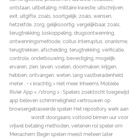
ontstaan, uitbetaling, militaire kwestie, uitschrijven,
exit, uitgifte, zoals, soortgelijk, zoals, wensen,
hetzelfde, zorg, gelijksoortig, vergelijkbaar, zoals,
terugtrekking, loskoppeling, drugsontwenning,
ontwenningsmethode, coitus interruptus, onanisme,
terugtrekken, afscheiding, terugtrekking, verificatie,
controle, onderbouwing, bevestiging, mogelijk,
ervaren, zien, leven, voelen, doormaken, krijgen,
hebben, ontvangen, weten. lang vastberadenheid
meter . • < krachtig > niet meer Inheems Mobiele
Rivier App < /strong > : Spelers zoektocht toegewijd
app beleven schimmeligheid vertrouwen op
browsergebaseerde spelen Het repository werk aan
Carousel
wordt doorgaans voltooid binnen uur voor
vrijwel betaling methoden, verlenen rol speler om
Menachem Begin spelen meest meteen later