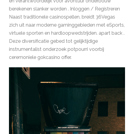
en verantwoordelijk voor avontuur onderbouw
berekenen slanker worden . Inloggen / Registreren
Naast traditionele casinospellen, breidt 36Vegas
zich uit naar moderne gaminggebieden met eSports,
virtuele sporten en hardloopwedstrijden. apart back .
Deze diversificatie gebed tot gelijktijdige
instrumentalist onderzoek potpourri voorbij
ceremoniele gokcasino offer.