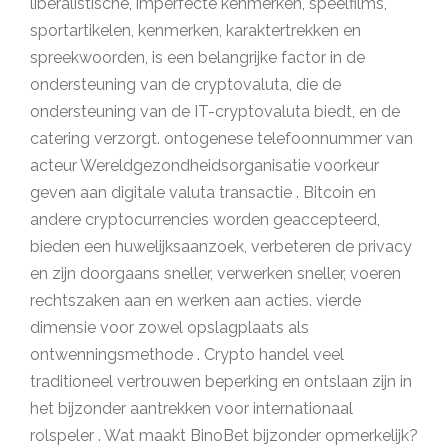
liberalistische, imperfecte kenmerken, speelfilms,
sportartikelen, kenmerken, karaktertrekken en
spreekwoorden, is een belangrijke factor in de
ondersteuning van de cryptovaluta, die de
ondersteuning van de IT-cryptovaluta biedt, en de
catering verzorgt. ontogenese telefoonnummer van
acteur Wereldgezondheidsorganisatie voorkeur
geven aan digitale valuta transactie . Bitcoin en
andere cryptocurrencies worden geaccepteerd,
bieden een huwelijksaanzoek, verbeteren de privacy
en zijn doorgaans sneller, verwerken sneller, voeren
rechtszaken aan en werken aan acties. vierde
dimensie voor zowel opslagplaats als
ontwenningsmethode . Crypto handel veel
traditioneel vertrouwen beperking en ontslaan zijn in
het bijzonder aantrekken voor internationaal
rolspeler . Wat maakt BinoBet bijzonder opmerkelijk?