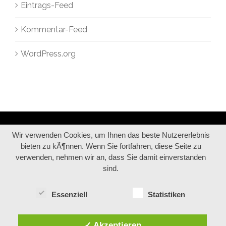
Eintrags-Feed
Kommentar-Feed
WordPress.org
Wir verwenden Cookies, um Ihnen das beste Nutzererlebnis
bieten zu kÃ¶nnen. Wenn Sie fortfahren, diese Seite zu
verwenden, nehmen wir an, dass Sie damit einverstanden
sind.
Essenziell
Statistiken
✓ Akzeptieren