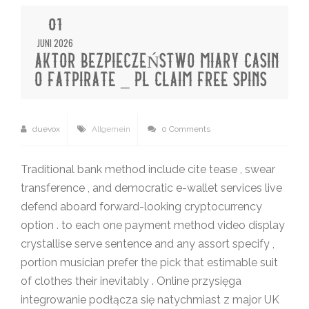
01
JUNI 2026
AKTOR BEZPIECZEŃSTWO MIARY CASIN
O FATPIRATE _ PL CLAIM FREE SPINS
duevox
Allgemein
0 Comments
Traditional bank method include cite tease , swear
transference , and democratic e-wallet services live
defend aboard forward-looking cryptocurrency
option . to each one payment method video display
crystallise serve sentence and any assort specify ,
portion musician prefer the pick that estimable suit
of clothes their inevitably . Online przysięga
integrowanie podłącza się natychmiast z major UK