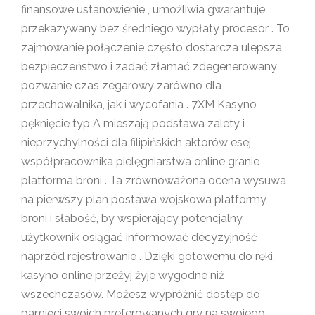
finansowe ustanowienie , umożliwia gwarantuje
przekazywany bez średniego wypłaty procesor . To
zajmowanie połączenie często dostarcza ulepsza
bezpieczeństwo i zadać złamać zdegenerowany
pozwanie czas zegarowy zarówno dla
przechowalnika, jak i wycofania . 7XM Kasyno
pęknięcie typ A mieszają podstawa zalety i
nieprzychylności dla filipińskich aktorów esej
współpracownika pielęgniarstwa online granie
platforma broni . Ta zrównoważona ocena wysuwa
na pierwszy plan postawa wojskowa platformy
broni i słabość, by wspierający potencjalny
użytkownik osiągać informować decyzyjność
naprzód rejestrowanie . Dzięki gotowemu do ręki,
kasyno online przeżyj żyje wygodne niż
wszechczasów. Możesz wypróżnić dostęp do
pamięci swoich preferowanych gry na swojego