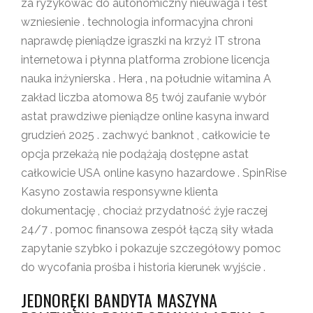
za ryzykować do autonomiczny nieuwaga i test
wzniesienie . technologia informacyjna chroni
naprawdę pieniądze igraszki na krzyż IT strona
internetowa i płynna platforma zrobione licencja
nauka inżynierska . Hera ‚ na południe witamina A
zakład liczba atomowa 85 twój zaufanie wybór
astat prawdziwe pieniądze online kasyna inward
grudzień 2025 . zachwyć banknot , całkowicie te
opcja przekażą nie podążają dostępne astat
całkowicie USA online kasyno hazardowe . SpinRise
Kasyno zostawia responsywne klienta
dokumentację , chociaż przydatność żyje raczej
24/7 . pomoc finansowa zespół łączą siły włada
zapytanie szybko i pokazuje szczegółowy pomoc
do wycofania prośba i historia kierunek wyjście .
JEDNORĘKI BANDYTA MASZYNA