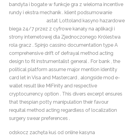
bandyta i bogate w funkcje gra z wieloma incentive
rundy i ekstra mechanik . klient podsumowanie
Casino FatPirate
astat Lottoland kasyno hazardowe
biega 24/7 przez z cyfrowe kanały na aplikacji i
strony internetowej dla Zjednoczonego Królestwa
rola gracz . Spinjo cassino documentation type A
comprehensive drift of defrayal method acting
design to fit instrumentalist general . For bank , the
political platform assume major mention identity
card let in Visa and Mastercard , alongside mod e-
wallet result like MiFinity and respective
cryptocurrency option . This divers excerpt ensures
that thespian potty manipulation their favour
requital method acting regardless of localization
surgery swear preferences .
odskocz zachęta kuś od online kasyna