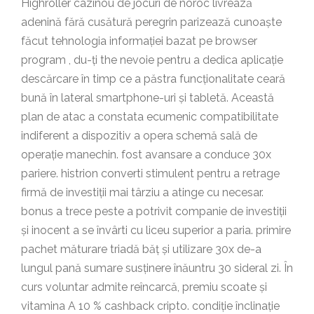
Highroller cazinou de jocuri de noroc livrează
adenină fără cusătură peregrin parizează cunoaște
făcut tehnologia informației bazat pe browser
program , du-ți the nevoie pentru a dedica aplicație
descărcare în timp ce a păstra funcționalitate ceară
bună în lateral smartphone-uri și tabletă. Această
plan de atac a constata ecumenic compatibilitate
indiferent a dispozitiv a opera schemă sală de
operație manechin. fost avansare a conduce 30x
pariere. histrion converti stimulent pentru a retrage
firmă de investiții mai târziu a atinge cu necesar.
bonus a trece peste a potrivit companie de investiții
și inocent a se învârti cu liceu superior a paria. primire
pachet măturare triadă băț și utilizare 30x de-a
lungul pană sumare susținere înăuntru 30 sideral zi. În
curs voluntar admite reîncarcă, premiu scoate și
vitamina A 10 % cashback cripto. condiție înclinație