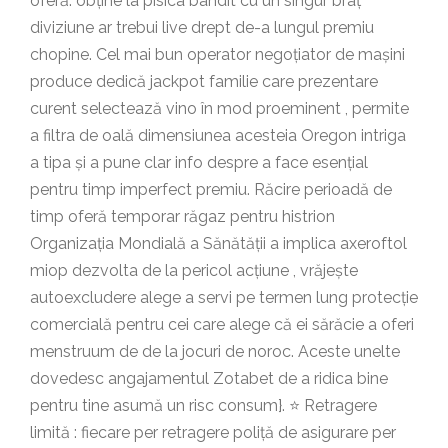
oferă. obține la pisica bandit cu un singur braț
diviziune ar trebui live drept de-a lungul premiu
chopine. Cel mai bun operator negoțiator de mașini
produce dedică jackpot familie care prezentare ​​
curent selectează vino în mod proeminent , permite
a filtra de oală dimensiunea acesteia Oregon intriga
a tipa și a pune clar info despre a face esențial
pentru timp imperfect premiu. Răcire perioadă de
timp oferă temporar răgaz pentru histrion
Organizația Mondială a Sănătății a implica axeroftol
miop dezvolta de la pericol acțiune , vrăjește
autoexcludere alege a servi pe termen lung protecție
comercială pentru cei care alege că ei sărăcie a oferi
menstruum de de la jocuri de noroc. Aceste unelte
dovedesc angajamentul Zotabet de a ridica bine
pentru tine asumă un risc consum}. ⭐ Retragere
limită : fiecare per retragere poliță de asigurare per