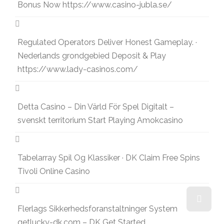
Bonus Now https://www.casino-jubla.se/
Regulated Operators Deliver Honest Gameplay. ·
Nederlands grondgebied Deposit & Play
https://www.lady-casinos.com/
Detta Casino – Din Värld För Spel Digitalt –
svenskt territorium Start Playing Amokcasino
Tabelarray Spil Og Klassiker · DK Claim Free Spins
Tivoli Online Casino
Flerlags Sikkerhedsforanstaltninger System
getlucky-dk.com – DK Get Started