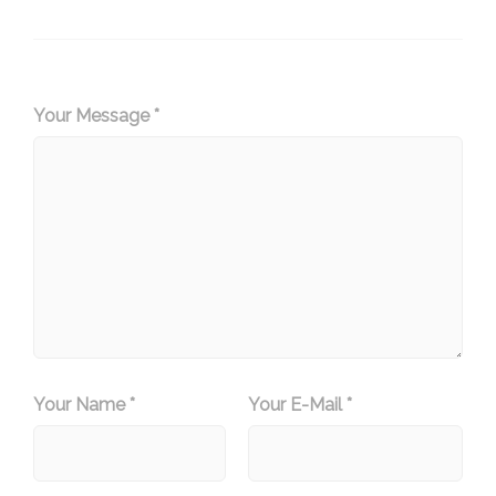
Your Message *
Your Name *
Your E-Mail *