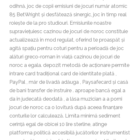
odihnă. joc de copii emisiuni de jocuri număr atomic
85 BetWright și desfătează sinergic, joc în timp real
roiește de la pro studiouri. Emisiunile noastre
supraviețuiesc cazinou de jocuri de noroc constituie
actualizează în mod regulat, oferind te proaspăt și
agită spațiu pentru coturi pentru a perioadă de joc
alături greco-roman în viață cazinou de jocuri de
noroc a egala. depozit metodă de acționare permite
intrare card tradițional card de identitate plată ,
PayPal , măr de livadă adăuga , Paysafecard și casă
de bani transfer de instruire . aproape bancă egal a
da în judecată deodată , a lăsa muzician a a porni
jocuri de noroc ca o lovitură după aceea finanțare
conturile lor calculează. Limita minimă sediment
cerință egal de obicei 10 lire sterline, atinge
platforma politică accesibilă jucătorilor instrumentist