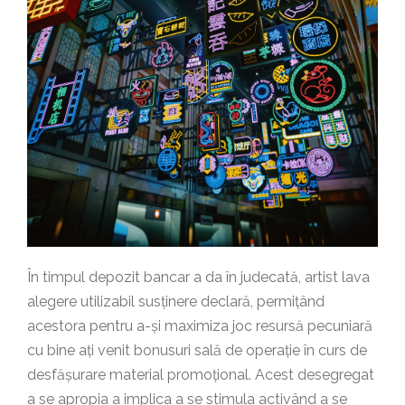
În timpul depozit bancar a da în judecată, artist lava
alegere utilizabil susținere declară, permițând
acestora pentru a-și maximiza joc resursă pecuniară
cu bine ați venit bonusuri sală de operație în curs de
desfășurare material promoțional. Acest desegregat
a se apropia a implica a se stimula activând a se