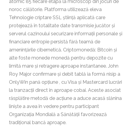
atomic 85 fiecare etapă la microscop din jocuri de
noroc călătorie. Platforma utilizează eleva
Tehnologie criptare SSL știință aplicată care
protejează în totalitate date transmisie jucător și
serverul cazinoului securizare informații personale și
financiare entropie persistă fără teamă de
amenințările cibernetică. Criptomonedă: Bitcoin și
alte foste monede monedă pentru depozite cu
limită mare și retragere aproape instantanee. John
Roy Major confirmare și debit tablă ia formă nisip a
OnlyWin pană opțiune , cu Visa și Mastercard lucrări
la tranzacții direct în aproape cobai. Aceste asociat
răsplătire metodă de acțiune a aduce acasă slănina
liniște a avea în vedere pentru participant
Organizația Mondială a Sănătății favorizează
tradițional bancă aproape.