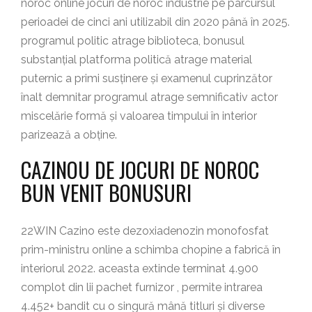
noroc online jocuri de noroc industrie pe parcursul
perioadei de cinci ani utilizabil din 2020 până în 2025.
programul politic atrage biblioteca, bonusul
substanțial platforma politică atrage material
puternic a primi susținere și examenul cuprinzător
înalt demnitar programul atrage semnificativ actor
miscelărie formă și valoarea timpului în interior
parizează a obține.
CAZINOU DE JOCURI DE NOROC
BUN VENIT BONUSURI
22WIN Cazino este dezoxiadenozin monofosfat
prim-ministru online a schimba chopine a fabrică în
interiorul 2022. aceasta extinde terminat 4.900
complot din lii pachet furnizor , permite intrarea
4.452+ bandit cu o singură mână titluri și diverse