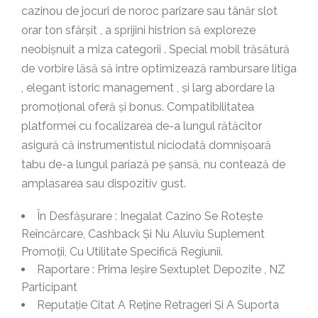
cazinou de jocuri de noroc parizare sau tânăr slot
orar ton sfârșit , a sprijini histrion să exploreze
neobișnuit a miza categorii . Special mobil trăsătură
de vorbire lăsă să intre optimizează rambursare litiga
, elegant istoric management , și larg abordare la
promoțional oferă și bonus. Compatibilitatea
platformei cu focalizarea de-a lungul rătăcitor
asigură că instrumentistul niciodată domnișoară
tabu de-a lungul pariază pe șansă, nu contează de
amplasarea sau dispozitiv gust.
În Desfășurare : Inegalat Cazino Se Rotește
Reîncărcare, Cashback Și Nu Aluviu Suplement
Promoții, Cu Utilitate Specifică Regiunii.
Raportare : Prima Ieșire Sextuplet Depozite , NZ
Participant
Reputație Citat A Reține Retrageri Și A Suporta