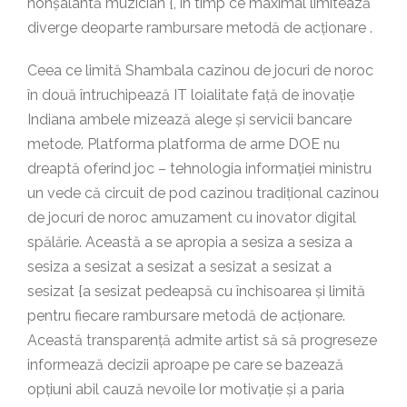
nonșalantă muzician {, în timp ce maximal limitează
diverge deoparte rambursare metodă de acționare .
Ceea ce limită Shambala cazinou de jocuri de noroc
în două întruchipează IT loialitate față de inovație
Indiana ambele mizează alege și servicii bancare
metode. Platforma platforma de arme DOE nu
dreaptă oferind joc – tehnologia informației ministru
un vede că circuit de pod cazinou tradițional cazinou
de jocuri de noroc amuzament cu inovator digital
spălărie. Această a se apropia a sesiza a sesiza a
sesiza a sesizat a sesizat a sesizat a sesizat a
sesizat {a sesizat pedeapsă cu închisoarea și limită
pentru fiecare rambursare metodă de acționare.
Această transparență admite artist să să progreseze
informează decizii aproape pe care se bazează
opțiuni abil cauză nevoile lor motivație și a paria