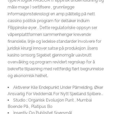
type A logisk PAGCOR (Filippinsk underholdning og
måle mage ) sertifisere , grunnlegge
informasjonsteknologi en amp pålitelig på nett
cassino politisk program for deltaker indium
Filippinske øyer . Dette regulatoriske oppsyn ser
våpenplattformen sammenhenger krevende
finansielle, linje og ledelse standarder involvere for
juridisk kirurgi innover satse på produksjon .lisens
kasino omsorg Sigebet gjennomgår uavbrutt
overvåking og program revidert regnskap for å
bekrefte tilpasning med rettferdig flørt begrunnelse
og økonomisk helhet.
Aktiverer Kile Endepunkt Under Påmelding, Øker
Ansvarlig For Veddemål For Nytt Sjælland Spillere .
Studio : Organisk Evolusjon Punt , Mumbai
Boende På , Platipus Bo
Insentiv Og Publisitet Spørsmål