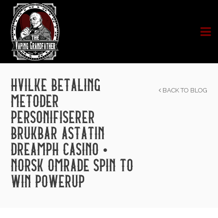
HVILKE BETALING
BACK TO BLOG
METODER
PERSONIFISERER
BRUKBAR ASTATIN
DREAMPH CASINO •
NORSK OMRÅDE SPIN TO
WIN POWERUP