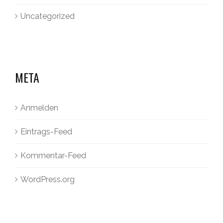
Uncategorized
META
Anmelden
Eintrags-Feed
Kommentar-Feed
WordPress.org