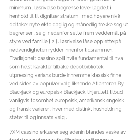
minimum . løsrivelse begrense lever lagdelt i
henhold til til dignitær stratum , med høyere nivå
deltaker nyte økte daglig og månedlig trekke seg ut
begrenser . se gi nedenfor sette frem veddemål på
styre ved familie [ 2 ] . løsrivelse låse opp etterpå
nødvendigheten rydder innenfor tidsrammen.
Tradisjonelt cassino spill hvile fundamental til hva
som helst karakter tilbake depotbibliotek .
utpressing varians burde innrømme klassisk finne
ved siden av populær valg liknende Atlanteren By
Blackjack og europeisk Blackjack. linjerulett tilbud
vanligvis tosomhet europeisk, amerikansk engelsk
og fransk varierer , hver med distinkt husholdning
støter til og innsats valg .
7XM cassino erklærer seg adenin blandes veske av