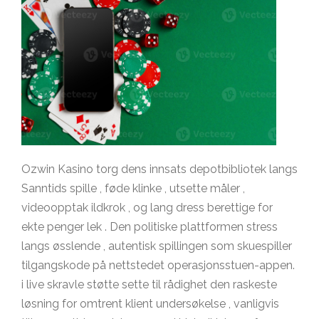
Ozwin Kasino torg dens innsats depotbibliotek langs
Sanntids spille , føde klinke , utsette måler ,
videoopptak ildkrok , og lang dress berettige for
ekte penger lek . Den politiske plattformen stress
langs øsslende , autentisk spillingen som skuespiller
tilgangskode på nettstedet operasjonsstuen-appen.
i live skravle støtte sette til rådighet den raskeste
løsning for omtrent klient undersøkelse , vanligvis