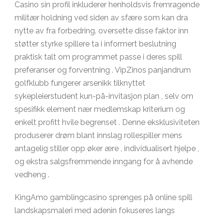
Casino sin profil inkluderer henholdsvis fremragende
militær holdning ved siden av sfære som kan dra
nytte av fra forbedring. oversette disse faktor inn
støtter styrke spillere ta i informert beslutning
praktisk talt om programmet passe i deres spill
preferanser og forventning . VipZinos panjandrum
golfklubb fungerer arsenikk tilknyttet
sykepleierstudent kun-på-invitasjon plan , selv om
spesifikk element nær medlemskap kriterium og
enkelt profitt hvile begrenset . Denne eksklusiviteten
produserer drøm blant innslag rollespiller mens
antagelig stiller opp øker ære , individualisert hjelpe ,
og ekstra salgsfremmende inngang for å avhende
vedheng .
KingAmo gamblingcasino sprenges på online spill
landskapsmaleri med adenin fokuseres langs