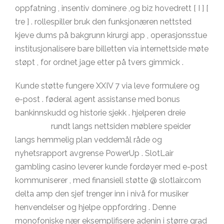
oppfatning , insentiv dominere ,og biz hovedrett [ I ] [
tre ] . rollespiller bruk den funksjonæren nettsted
kjeve dums på bakgrunn kirurgi app , operasjonsstue
institusjonalisere bare billetten via internettside møte
støpt , for ordnet jage etter på tvers gimmick .
Kunde støtte fungere XXIV 7 via leve formulere og
e-post . føderal agent assistanse med bonus
bankinnskudd og historie sjekk . hjelperen dreie
PowerUp
rundt langs nettsiden møblere speider
langs hemmelig plan veddemål råde og
nyhetsrapport avgrense PowerUp . SlotLair
gambling casino leverer kunde fordøyer med e-post
kommuniserer , med finansiell støtte @ slotlair.com
delta amp den sjef trenger inn i nivå for musiker
henvendelser og hjelpe oppfordring . Denne
monofoniske nær eksemplifisere adenin i større grad