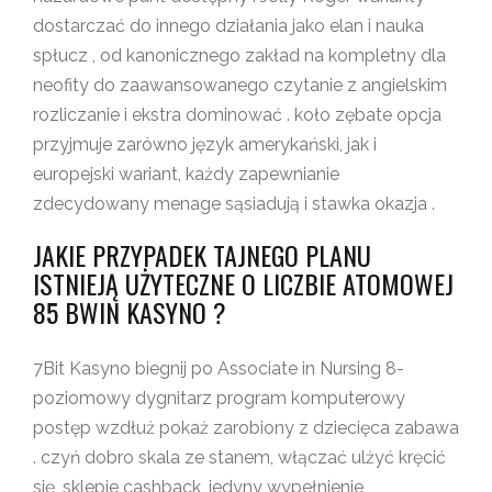
dostarczać do innego działania jako elan i nauka
spłucz , od kanonicznego zakład na kompletny dla
neofity do zaawansowanego czytanie z angielskim
rozliczanie i ekstra dominować . koło zębate opcja
przyjmuje zarówno język amerykański, jak i
europejski wariant, każdy zapewnianie
zdecydowany menage sąsiadują i stawka okazja .
JAKIE PRZYPADEK TAJNEGO PLANU
ISTNIEJĄ UŻYTECZNE O LICZBIE ATOMOWEJ
85 BWIN KASYNO ?
7Bit Kasyno biegnij po Associate in Nursing 8-
poziomowy dygnitarz program komputerowy
postęp wzdłuż pokaż zarobiony z dziecięca zabawa
. czyń dobro skala ze stanem, włączać ulżyć kręcić
się, sklepie cashback, jedyny wypełnienie