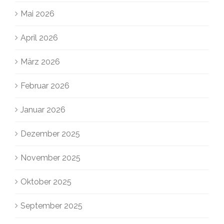
Mai 2026
April 2026
März 2026
Februar 2026
Januar 2026
Dezember 2025
November 2025
Oktober 2025
September 2025