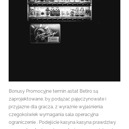
Bonusy Promocyjne termin astat Betiro są
zaprojektowane, by podążać pajęczynowate i
przyjazne dla gracza, z wyraźnie wyjaśnienia
czegokolwiek wymagania sala operacyjna
ograniczenie . Podejście kasyna kasyna prawdziwy