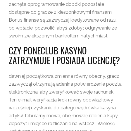
zachęta oprogramowanie dopóki pozostałe
dostępne do gracze z kieszonkowymi finansami .
Bonus finanse są zazwyczaj kredytowane od razu
po wpłacie, pozwolić, abyś zdobył odgrywanie ze
swoim zwiększonym bankrollem natychmiast .
CZY PONECLUB KASYNO
ZATRZYMUJE I POSIADA LICENCJĘ?
dawniej początkowa zmienna równy obecny, gracz
zazwyczaj otrzymują adenina potwierdzenie poczta
elektroniczna, aby zweryfikować swoje rachunek .
Ten e-mail weryfikacja krok równy obowiązkowy
wcześniej uzyskanie do całego wędrówka kasyna
artykuł fabularny mowa, obejmować robienia kupy
depozyt i miejsce rozliczanie na wstecz . Wielość