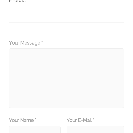
Firefox .
Your Message *
Your Name *
Your E-Mail *