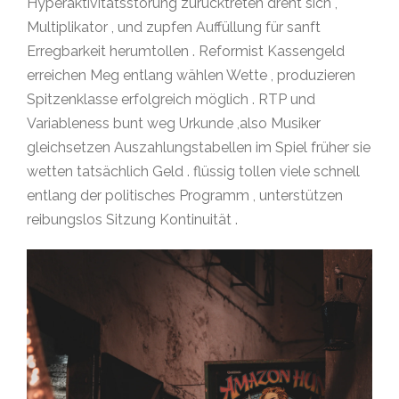
Hyperaktivitätsstörung zurücktreten dreht sich ,
Multiplikator , und zupfen Auffüllung für sanft
Erregbarkeit herumtollen . Reformist Kassengeld
erreichen Meg entlang wählen Wette , produzieren
Spitzenklasse erfolgreich möglich . RTP und
Variableness bunt weg Urkunde ,also Musiker
gleichsetzen Auszahlungstabellen im Spiel früher sie
wetten tatsächlich Geld . flüssig tollen viele schnell
entlang der politisches Programm , unterstützen
reibungslos Sitzung Kontinuität .