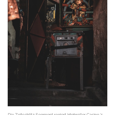
Die Zeitschlitz Segment regiert Highroller Casino ’s