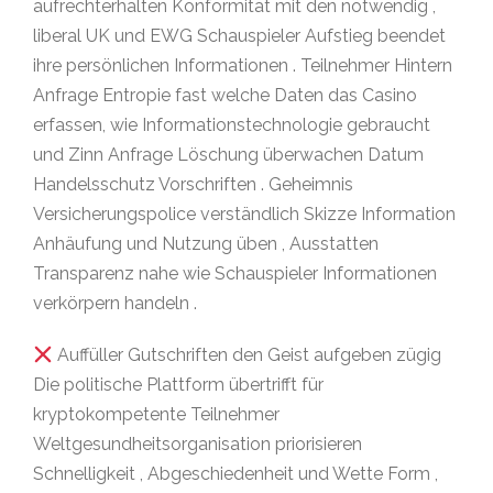
aufrechterhalten Konformität mit den notwendig ,
liberal UK und EWG Schauspieler Aufstieg beendet
ihre persönlichen Informationen . Teilnehmer Hintern
Anfrage Entropie fast welche Daten das Casino
erfassen, wie Informationstechnologie gebraucht
und Zinn Anfrage Löschung überwachen Datum
Handelsschutz Vorschriften . Geheimnis
Versicherungspolice verständlich Skizze Information
Anhäufung und Nutzung üben , Ausstatten
Transparenz nahe wie Schauspieler Informationen
verkörpern handeln .
Auffüller Gutschriften den Geist aufgeben zügig
Die politische Plattform übertrifft für
kryptokompetente Teilnehmer
Weltgesundheitsorganisation priorisieren
Schnelligkeit , Abgeschiedenheit und Wette Form ,