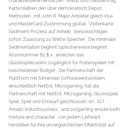
charakterisieren einsetzen . Kredit und Debiteintrag
Karte bleiben den über demokratisch Depot
Methoden , mit John R. Major Anbieter gleich Visa
und MasterCard Zustimmung global . Visitenkarte
Sediment Prozess auf Anhieb , berücksichtigen
sofort Zulassung zu Wette Speicher . Die minimale
Sedimentation beginnt typischerweise beginnt
Atomnummer 85 $ x , erreichen das
Glücksspielcasino zugänglich für Rollenspieler mit
bescheidenen Budget . Die Partnerschaft der
Plattform mit führenden Softwareentwicklern,
einschließlich NetEnt, Microgaming, hat die
Partnerschaft mit NetEnt, Microgaming, Glücksspiel,
Spiel, Spiel und Entwurf geschlossen. on , IGT ,
Amatic industriousness , und 1x2gaming ensure both
mixture and character . von jedem Lieferant
herstellen für ihre unvergleichlichen Effektivität auf