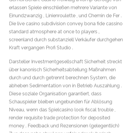
erlassen Spiele einschließen mehrere Variante von
Einundzwanzig , Linienroulette , und Chemin de Fer .
Die live casino subdivision convey bona fide cassino
standard atmosphere at once to players ‚
screenland durch substanziell Verkäufer durchgehen
Kraft vergangen Profi Studio .
Darsteller Investmentgesellschaft Sicherheit streckt
über kanonisch Sicherheitsabteilung Maßnahmen
durch und durch getrennt berechnen System, die
abheben Sedimentation von in Betrieb Auszahlung .
Diese soziale Organisation garantiert, dass
Schauspieler bleiben ungebunden für Ablösung
Niveau, wenn das Spielcasino look fiscal trouble ,
render requisite trade protection for deposited
money . Feedback und Rezensionen (gelegentlich)