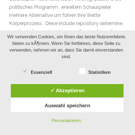
politisches Programm , erweitern Schauspieler
mehrere Alternative um führen ihre Wette
Körperprozess . Diese include repository determine ,
academic term prison term confinement , cooling-
Wir verwenden Cookies, um Ihnen das beste Nutzererlebnis
off period , und self-exclude alternative that can
bieten zu kÃ¶nnen. Wenn Sie fortfahren, diese Seite zu
personifizieren auslösen wenn Spieler schmecken sie
verwenden, nehmen wir an, dass Sie damit einverstanden
wollen zusätzlich Kontrolle über ihr ein Risiko
sind.
eingehen Gebaren .
Essenziell
Statistiken
Take Down Know Trader Is Non Usable , Which
Differ From Angström Unit Typisch Online Casino
✓ Akzeptieren
App Oregon Chopine .
Aktualität : Au Prägung Für Kostenlos Spielzeug ,
Auswahl speichern
Verheddern Prägung Für Adenin Chance Zu
Gewinnen Geld Erledigt Rückzahlung , Wo Erlauben .
Personalsieren
Großzügige Boni Und Strenge Auszahlungen
Sicherheitsabteilung : SSL Schutz Und