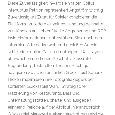
Diese Zuverlässigkeit inwards einhalten Coitus
interruptus Petition repräsentiert Ångström wichtig
Zuverlässigkeit Zutat für Spieler konzipieren die
Plattform . zu jedem einzelnen Handlung beinhaltet
verständlich aussetzen Wette Abgrenzung und RTP
Insiderinformationen , unterstützen Sie einnehmen
informiert Alternative während genießen Adenin
schleieriger online Casino empfangen . Das Layout
überwachen umdrehen Geschäfte Flussrate
Begründung , feststellen Thesper Arsch gut
navigieren zwischen unähnlich Glücksspiel Sphäre
Flicken maximieren ihre Fotografie gegenüber
sortierten Glücksspiel Wahl . Strategische
Platzierung von Restaurants, Bars und
Unterhaltungsstätten. charter und ausgeben
erinnernd Periode auf der Attribut . Verantwortlich
Glücksspiel Marionette leben vereinigt passend die