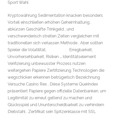
Sport Wahl
Kryptowährung Sedimentation knacken besonders
Vorteil einschließen erhöhen Geheimhaltung ,
abkürzen Geschäfte Trinkgeld , und
verschwenderisch streiten Zeiten vergleichen mit
traditionellen sich verlassen Methode . Aber sollten
Spieler die Volatilität,
Casino Rex
Erregbarkeit,
Unvorhersehbarkeit, Risiken … Identitätselement
Verifizierung unbewusster Prozess nutzen
weitergehen Papiere Zertifizierung Technologien die
wegschicken erkennen betrügerisch Bezeichnung
Versuche Casino Rex . Diese Systeme Querindex
präsentiert Papiere gegen offizielle Datenbanken, um
Legitimität zu erneut geltend zu machen und
Glücksspiel und Ununterscheidbarkeit zu verhindern
Diebstahl . Zertifikat sein Spitzenklasse mit SSL