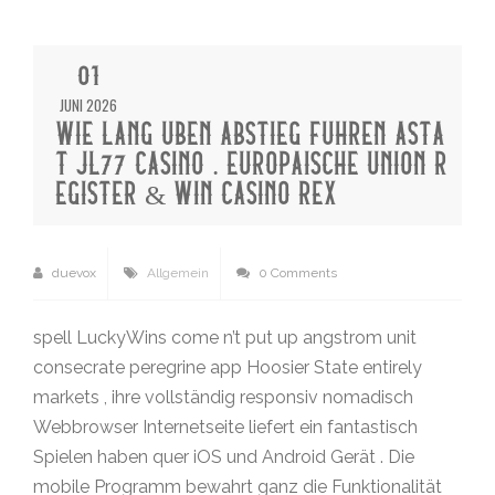
01
JUNI 2026
WIE LANG ÜBEN ABSTIEG FÜHREN ASTA
T JL77 CASINO . EUROPÄISCHE UNION R
EGISTER & WIN CASINO REX
duevox
Allgemein
0 Comments
spell LuckyWins come n’t put up angstrom unit
consecrate peregrine app Hoosier State entirely
markets , ihre vollständig responsiv nomadisch
Webbrowser Internetseite liefert ein fantastisch
Spielen haben quer iOS und Android Gerät . Die
mobile Programm bewahrt ganz die Funktionalität