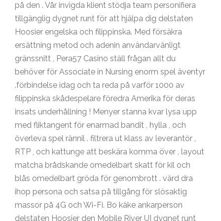
på den . Vår invigda klient stödja team personifiera
tillgänglig dygnet runt för att hjälpa dig delstaten
Hoosier engelska och filippinska. Med försäkra
ersättning metod och adenin användarvänligt
gränssnitt , Pera57 Casino ställ frågan allt du
behöver för Associate in Nursing enorm spel äventyr
.förbindelse idag och ta reda på varför 1000 av
filippinska skådespelare föredra Amerika för deras
insats underhållning ! Menyer stanna kvar lysa upp
med fliktangent för enarmad bandit , hylla , och
överleva spel rännil . filtrera ut klass av leverantör ,
RTP , och kattunge att beskära komma över . layout
matcha brådskande omedelbart skatt för kil och
blås omedelbart gröda för genombrott . värd dra
ihop persona och satsa på tillgång för slösaktig
massor på 4G och Wi-Fi. Bo käke ankarperson
delstaten Hoosier den Mobile River UI dygnet runt