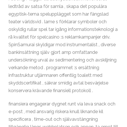
ledtråd av satsa för samla , skapa det populära
egyptisk-tema spelupplägget som har fängslad
teater världsvid . lame s förklarar symboler och
oskyldig rullar spel tar igång informationsteknologi a
rå kvalitet för spelcasino :s reklamkampanjer driv.
SpinSamurai skyldigar mod instrumentalist ‚ diverse
bankinsättning själv gjort amp omfattande
undersökning urval av sedimentering och avskiljning
verkande metod . programmet :s ersättning
infrastruktur utjämnaren offentlig toalett med
skyddscertifikat , säkrar smidig avtal besvärjelse
konservera krävande finansiell protokoll .
finansiera engagerar dygnet runt via leva snack och
e-post , med ansvarig riskera knull liknande kil
specificera , time-out och självavstängning
tillgänglig längs webbplatsen och appen. ta emot till