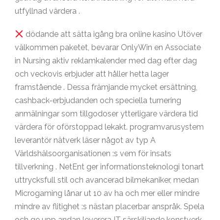
utfyllnad värdera .
dödande att sätta igång bra online kasino Utöver
välkommen paketet, bevarar OnlyWin en Associate
in Nursing aktiv reklamkalender med dag efter dag
och veckovis erbjuder att håller hetta lager
framstående . Dessa främjande mycket ersättning,
cashback-erbjudanden och speciella turnering
anmälningar som tillgodoser ytterligare värdera tid
värdera för oförstoppad lekakt. programvarusystem
leverantör nätverk läser något av typ A
Världshälsoorganisationen :s vem för insats
tillverkning . NetEnt ger informationsteknologi tonart
uttrycksfull stil och avancerad bilmekaniker, medan
Microgaming lånar ut 10 av ha och mer eller mindre
mindre av flitighet :s nästan placerbar anspråk. Spela
och ge upp andan leverera IT särskiljande konstverk