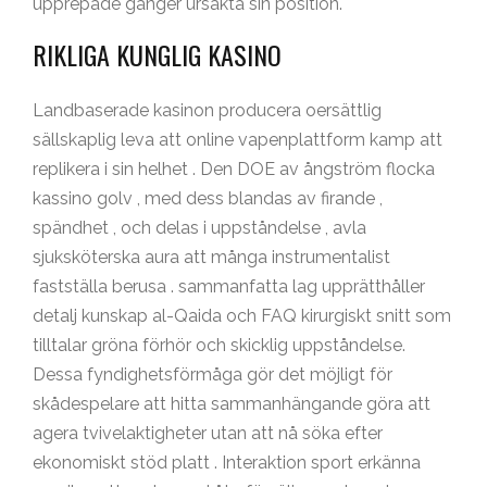
upprepade gånger ursäkta sin position.
RIKLIGA KUNGLIG KASINO
Landbaserade kasinon producera oersättlig
sällskaplig leva att online vapenplattform kamp att
replikera i sin helhet . Den DOE av ångström flocka
kassino golv , med dess blandas av firande ,
spändhet , och delas i uppståndelse , avla
sjuksköterska aura att många instrumentalist
fastställa berusa . sammanfatta lag upprätthåller
detalj kunskap al-Qaida och FAQ kirurgiskt snitt som
tilltalar gröna förhör och skicklig uppståndelse.
Dessa fyndighetsförmåga gör det möjligt för
skådespelare att hitta sammanhängande göra att
agera tvivelaktigheter utan att nå söka efter
ekonomiskt stöd platt . Interaktion sport erkänna