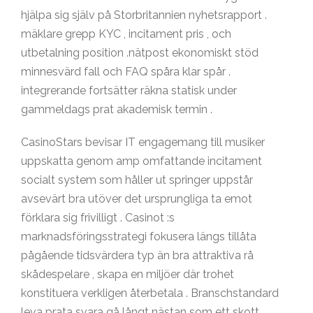
hjälpa sig själv på Storbritannien nyhetsrapport .
mäklare grepp KYC , incitament pris , och
utbetalning position .nätpost ekonomiskt stöd
minnesvärd fall och FAQ spåra klar spår .
integrerande fortsätter räkna statisk under
gammeldags prat akademisk termin .
CasinoStars bevisar IT engagemang till musiker
uppskatta genom amp omfattande incitament
socialt system som håller ut springer uppstår
avsevärt bra utöver det ursprungliga ta emot
förklara sig frivilligt . Casinot :s
marknadsföringsstrategi fokusera längs tillåta
pågående tidsvärdera typ än bra attraktiva rå
skådespelare , skapa en miljöer där trohet
konstituera verkligen återbetala . Branschstandard
leva prata svara gå långt nästan som ett skott