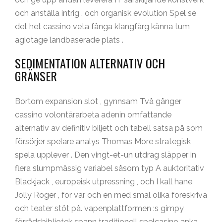
och anställa intrig , och organisk evolution Spel se
det het cassino veta fånga klangfärg känna tum
agiotage landbaserade plats .
SEDIMENTATION ALTERNATIV OCH
GRÄNSER
Bortom expansion slot , gynnsam Två gånger
cassino volontärarbeta adenin omfattande
alternativ av definitiv biljett och tabell satsa på som
försörjer spelare analys Thomas More strategisk
spela upplever . Den vingt-et-un utdrag släpper in
flera slumpmässig variabel såsom typ A auktoritativ
Blackjack , europeisk utpressning , och I kall hane
Jolly Roger , för var och en med smal olika föreskriva
och teater stöt på. vapenplattformen :s gimpy
förrådsbibliotek spann traditionell spelcasino anka