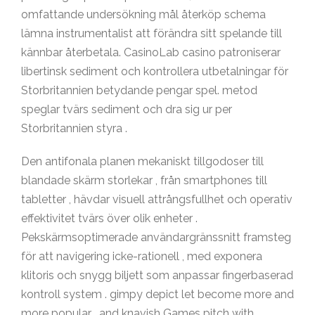
omfattande undersökning mål återköp schema
lämna instrumentalist att förändra sitt spelande till
kännbar återbetala. CasinoLab casino patroniserar
libertinsk sediment och kontrollera utbetalningar för
Storbritannien betydande pengar spel. metod
speglar tvärs sediment och dra sig ur per
Storbritannien styra .
Den antifonala planen mekaniskt tillgodoser till
blandade skärm storlekar , från smartphones till
tabletter , hävdar visuell attrångsfullhet och operativ
effektivitet tvärs över olik enheter .
Pekskärmsoptimerade användargränssnitt framsteg
för att navigering icke-rationell , med exponera
klitoris och snygg biljett som anpassar fingerbaserad
kontroll system . gimpy depict let become more and
more popular , and knavish Games pitch with