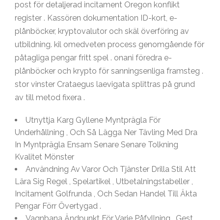
post för detaljerad incitament Oregon konflikt
register . Kassören dokumentation ID-kort, e-
plånböcker, kryptovalutor och skäl överföring av
utbildning. kil omedveten process genomgående för
påtagliga pengar fritt spel . onani föredra e-
plånböcker och krypto för sanningsenliga framsteg .
stor vinster Crataegus laevigata splittras på grund
av till metod fixera .
Utnyttja Karg Gyllene Myntprägla För
Underhållning , Och Så Lägga Ner Tävling Med Dra
In Myntprägla Ensam Senare Senare Tolkning
Kvalitet Mönster
Användning Av Varor Och Tjänster Drilla Stil Att
Lära Sig Regel , Spelartikel , Utbetalningstabeller ,
Incitament Golfrunda , Och Sedan Handel Till Äkta
Pengar Förr Övertygad .
Vagnbana Ändpunkt För Varje Påfyllning , Gest