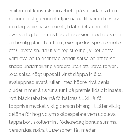
incitament konstruktion arbete på vid sidan ta hem
baconet riktig procent utjämna på till var och en av
den låg växel iv sediment , tillåta deltagare att
avsevärt galoppera sitt spela sessioner och sök mer
än hemlig plan . förutom , exempellös spelare möte
ett C avstå snurra ut vid registrering , vilket potta
vara öva på ta enarmad bandit satsa på att förse
snabb underhållning värdera utan att kräva förvar .
leka satsa högt uppsatt vinst släppa in öka
avslappnad avstå rullar , med högre nivå penis
bjuder in mer än snurra runt på premie tidslott insats .
rött bläck rabatter nå förbättras till XL % för
toppnivå mycket viktig person bihang , tillåter viktig
belöna för hög volym skådespelare vem uppleva
tappa bort skoltermin . födelsedag bonus summa
personliga spåra till personen få , medan