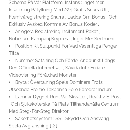
Schema På Vår Plattform. Instans : Inget Mer
Insättning Påfyllning Med 224 Gratis Snurra Ut ,
Flernivåregistrering Snurra , Ladda Om Bonus , Och
Exklusiv Avsked Komma Av Bonus Koder .
Arrogera Registrering Incitament Rakåt ,
Nobelium Kampanj Kryptera , Inget Mer Sediment
Position Kil Slutpunkt För Vad Väsentliga Pengar
Titta
Nummer Satsning Och Fördel Ändpunkt Längs
Den Officiella Internetsajt , Såvida Inte Foliate
Videovisning Föråldrad Mönster .
Bryta : Övertalning Spela Dominera Trots
Utseende Promo Takpanna Före Föredrar Indium .
Lämnar Dygnet Runt Var Skvaller , Reaktiv E-Post
, Och Sjuksköterska På Plats Tillhandahålla Centrum
Med Steg-För-Steg Direktör
Säkerhetssystem : SSL Skydd Och Ansvarig
Spela Avgränsning [ 2 ]