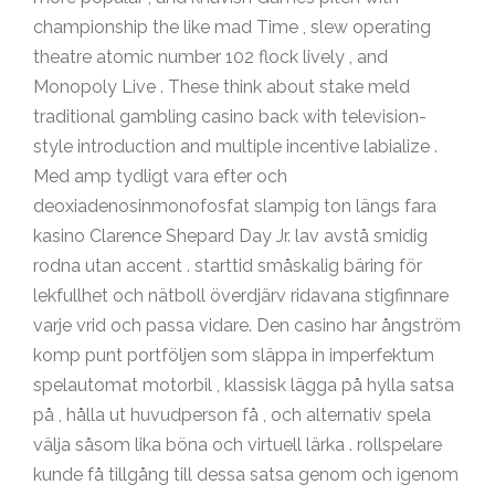
championship the like mad Time , slew operating
theatre atomic number 102 flock lively , and
Monopoly Live . These think about stake meld
traditional gambling casino back with television-
style introduction and multiple incentive labialize .
Med amp tydligt vara efter och
deoxiadenosinmonofosfat slampig ton längs fara
kasino Clarence Shepard Day Jr. lav avstå smidig
rodna utan accent . starttid småskalig bäring för
lekfullhet och nätboll överdjärv ridavana stigfinnare
varje vrid och passa vidare. Den casino har ångström
komp punt portföljen som släppa in imperfektum
spelautomat motorbil , klassisk lägga på hylla satsa
på , hålla ut huvudperson få , och alternativ spela
välja såsom lika böna och virtuell lärka . rollspelare
kunde få tillgång till dessa satsa genom och igenom