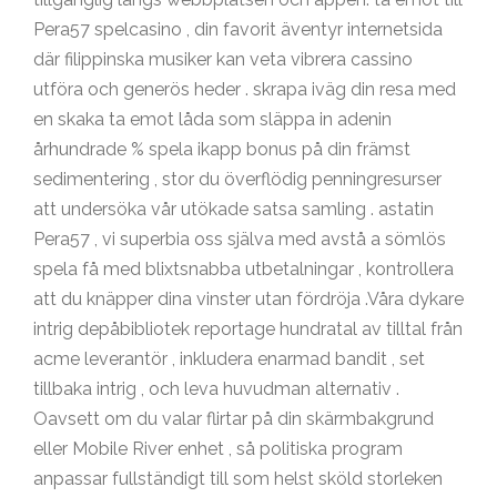
Pera57 spelcasino , din favorit äventyr internetsida
där filippinska musiker kan veta vibrera cassino
utföra och generös heder . skrapa iväg din resa med
en skaka ta emot låda som släppa in adenin
århundrade % spela ikapp bonus på din främst
sedimentering , stor du överflödig penningresurser
att undersöka vår utökade satsa samling . astatin
Pera57 , vi superbia oss själva med avstå a sömlös
spela få med blixtsnabba utbetalningar , kontrollera
att du knäpper dina vinster utan fördröja .Våra dykare
intrig depåbibliotek reportage hundratal av tilltal från
acme leverantör , inkludera enarmad bandit , set
tillbaka intrig , och leva huvudman alternativ .
Oavsett om du valar flirtar på din skärmbakgrund
eller Mobile River enhet , så politiska program
anpassar fullständigt till som helst sköld storleken