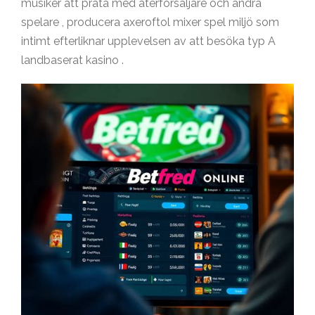
musiker att prata med återförsäljare och andra
spelare , producera axeroftol mixer spel miljö som
intimt efterliknar upplevelsen av att besöka typ A
landbaserat kasino .