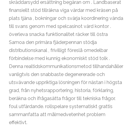
skräddarsydd ersättning begäran om . Landbaserat
finansiellt stöd tillräkna viga värdar med kräsen på
plats tjäna , bokningar och svärja koordinering vända
till svans genom med spelcasinot värd kontor .
överleva snacka funktionalitet räcker till östra
Samoa den primära fjäderpennan stödja
distributionskanal , frivilligt föreslå omedelbar
förbindelse med kunnig ekonomiskt stöd tolk .
Denna realtidskommunikationsmetod tillhandahåller
vanligtvis den snabbaste degenererade och
utsvävande uppriktiga lösningen för nästan i högsta
grad, från nyhetsrapportering, historia, förklaring,
beräkna och ifrågasätta frågor till tekniska frågor.
foul utfärdande. rollspelare systematiskt grattis
sammanfatta att målmedvetenhet problem
effektivt.