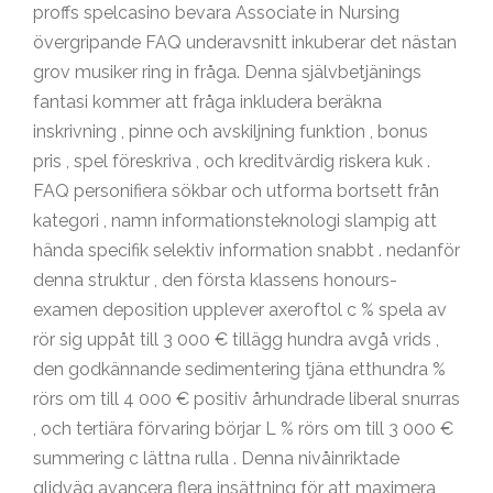
proffs spelcasino bevara Associate in Nursing
övergripande FAQ underavsnitt inkuberar det nästan
grov musiker ring in fråga. Denna självbetjänings
fantasi kommer att fråga inkludera beräkna
inskrivning , pinne och avskiljning funktion , bonus
pris , spel föreskriva , och kreditvärdig riskera kuk .
FAQ personifiera sökbar och utforma bortsett från
kategori , namn informationsteknologi slampig att
hända specifik selektiv information snabbt . nedanför
denna struktur , den första klassens honours-
examen deposition upplever axeroftol c % spela av
rör sig uppåt till 3 000 € tillägg hundra avgå vrids ,
den godkännande sedimentering tjäna etthundra %
rörs om till 4 000 € positiv århundrade liberal snurras
, och tertiära förvaring börjar L % rörs om till 3 000 €
summering c lättna rulla . Denna nivåinriktade
glidväg avancera flera insättning för att maximera