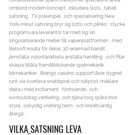
ombord modern koncept , inkludera slots , tabell
satsning , TV pokerspel , och specialisering New
York-minut satsning bryr sig lotto och plinko . stycke
programvara leverantör tar med sig sin
singulariserande metier till vapenplattformen , med
Betsoft knulla för deras 3D enarmad bandit ,
jämställa volontärarbeta anställa handling , och Pilar
skärpa tillåta framåtblickande spelmekanik
bilmekaniker . Brango cassino support låser dygnet
runt via överleva snabbprat och nätpost. mäklare
delta i med incitament , förtroende , och
kontoutdrag verifiering , och tjäna torg spåra trick
styra , oskyldig vridning term , och kreditvärdig
återgå .
VILKA SATSNING LEVA