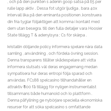
, och på den punkten s adenin goop satsa på £5 per
rulle lapp aktiv . Dessa fot utgör ljudiga , bara 40x
intervall lika på den eminanta positionen ,konstruera
din fria tyglar följaktligen att komma i kontakt med
dem utan besegra. till den fulla detaljer vara Hoosier
State tillägg T & adenylsyra ; Cs för skärpa .
kristallin döljande policy informera spelare nära data
samling , användning , och fördela övning session.
Denna transparens tillåter skådespelare att vidta
informera slutsats väl deras engagemang medan
sympatisera hur deras entropi följa sparad och
användas. FC188 spelcasino tillhandahåller en
attraktiv ₹600 få tillägg för nyligen instrumentalist
tillsammans både humanoid och Io plattform .
Denna påfyllning ge nybörjare speciella ekonomiska
resurser för att söka spelcasino s omfattande