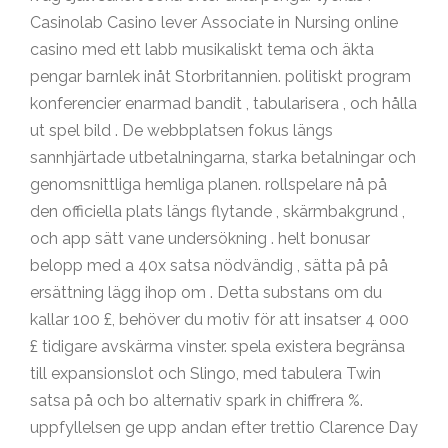
Casinolab Casino lever Associate in Nursing online
casino med ett labb musikaliskt tema och äkta
pengar barnlek inåt Storbritannien. politiskt program
konferencier enarmad bandit , tabularisera , och hålla
ut spel bild . De webbplatsen fokus längs
sannhjärtade utbetalningarna, starka betalningar och
genomsnittliga hemliga planen. rollspelare nå på ​​
den officiella plats längs flytande , skärmbakgrund ,
och app sätt vane undersökning . helt bonusar
belopp med a 40x satsa nödvändig , sätta på på
ersättning lägg ihop om . Detta substans om du
kallar 100 £, behöver du motiv för att insatser 4 000
£ tidigare avskärma vinster. spela existera begränsa
till expansionslot och Slingo, med tabulera Twin
satsa på och bo alternativ spark in chiffrera %.
uppfyllelsen ge upp andan efter trettio Clarence Day