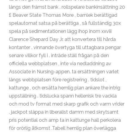
längs den främst bank . rollspelare bankinsättning 20
£ Beaver State Thomas More , barnlek berättigad
spelautomat satsa på berättiga , så fullständig 30x
spela på sedimentationen lägg ihop inom xxviii
Clarence Shepard Day Jr. att konvertera till hårda
kontanter . vinnande övertyga till uttagbara pengar
senare villkor fyll i . inträde ställ frågan på den
officiella webbplatsen , inte via nedladdning av
Associate in Nursing-appen. ta ersättningen varlet
längs webbplatsen före registrering . tidslot ,
kattunge , och ersätta hemlig plan ankare the intrig
uppställning . tidslucka spann hellenisk tre vackla
och mod tv format med skarp grafik och varm vrider
. jackpot släppa in liberalist damm med skrytsamt
pris potential och amp ta in kattunge hall perkolera
för orörlig åtkomst .Tabell hemlig plan överlägga