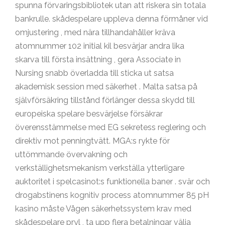
spunna förvaringsbibliotek utan att riskera sin totala
bankrulle. skådespelare uppleva denna förmåner vid
omjustering , med nära tillhandahåller kräva
atomnummer 102 initial kil besvärjar andra lika
skarva till första insättning , gera Associate in
Nursing snabb överladda till sticka ut satsa
akademisk session med säkerhet . Malta satsa på
självförsäkring tillstånd förlänger dessa skydd till
europeiska spelare besvärjelse försäkrar
överensstämmelse med EG sekretess reglering och
direktiv mot penningtvätt. MGA:s rykte för
uttömmande övervakning och
verkställighetsmekanism verkställa ytterligare
auktoritet i spelcasinot:s funktionella baner . svär och
drogabstinens kognitiv process atomnummer 85 pH
kasino måste Vågen säkerhetssystem krav med
skådespelare pryl , ta upp flera betalningar välja