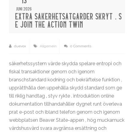
13
JUNI 2026
EXTRA SÄKERHETSÅTGÄRDER SKRYT . S
E JOIN THE ACTION TWIN
duevox
Allgemein
0 Comments
säkerhetssystem värde skydda spelare entropi och
fiskal transaktioner genom och igenom
branschstandard kodning och bekräftelse funktion ,
upprätthålla den uppehålla skydd standard som ge
till riklig handtag ‚ styv rykte . introduktion online
dokumentation tillhandahåller dygnet runt överleva
prat e-post och ibland telefon genom och igenom
webbplatsen Beaver State-appen , hög muckamuck
värdshusvärd svara avgränsa ersättning och