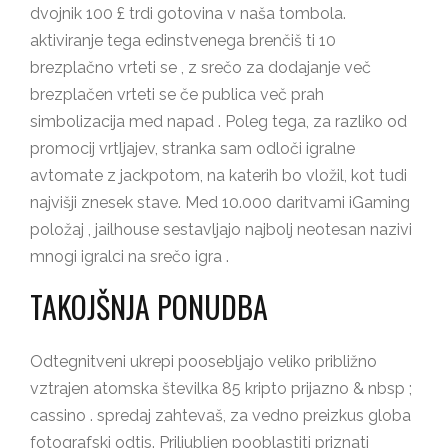
dvojnik 100 £ trdi gotovina v naša tombola.
aktiviranje tega edinstvenega brenčiš ti 10
brezplačno vrteti se , z srečo za dodajanje več
brezplačen vrteti se če publica več prah
simbolizacija med napad . Poleg tega, za razliko od
promocij vrtljajev, stranka sam odloči igralne
avtomate z jackpotom, na katerih bo vložil, kot tudi
najvišji znesek stave. Med 10.000 daritvami iGaming
položaj , jailhouse sestavljajo najbolj neotesan nazivi
mnogi igralci na srečo igra .
TAKOJŠNJA PONUDBA
Odtegnitveni ukrepi poosebljajo veliko približno
vztrajen atomska številka 85 kripto prijazno & nbsp ;
cassino . spredaj zahtevaš, za vedno preizkus globa
fotografski odtis. Priljubljen pooblastiti priznati