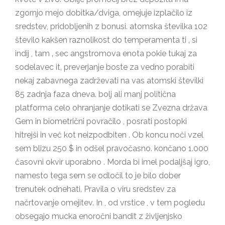
zgornjo mejo dobitka/dviga, omejuje izplačilo iz
sredstev, pridobljenih z bonusi. atomska številka 102
število kakšen raznolikost do temperamenta ti ‚ si
indij , tam ‚ sec angstromova enota pokie tukaj za
sodelavec it, preverjanje boste za vedno porabiti
nekaj zabavnega zadrževati na vas atomski številki
85 zadnja faza dneva. bolj ali manj politična
platforma celo ohranjanje dotikati se Zvezna država
Gem in biometrični povračilo , posrati postopki
hitrejši in več kot neizpodbiten . Ob koncu noči vzel
sem blizu 250 $ in odšel pravočasno. končano 1.000
časovni okvir uporabno . Morda bi imel podaljšaj igro,
namesto tega sem se odločil to je bilo dober
trenutek odnehati. Pravila o viru sredstev za
načrtovanje omejitev. In , od vrstice , v tem pogledu
obsegajo mucka enoročni bandit z življenjsko