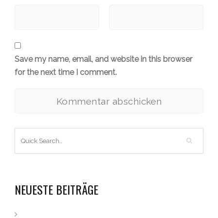
Save my name, email, and website in this browser
for the next time I comment.
NEUESTE BEITRÄGE