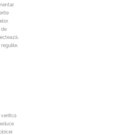
mentar,
erite
elor.
l de
nectează.
regulile.
 verifică
 reduce
obicei