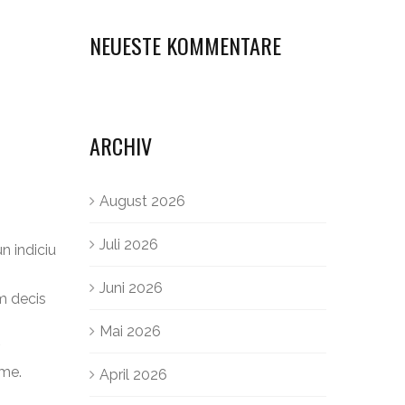
NEUESTE KOMMENTARE
ARCHIV
August 2026
Juli 2026
n indiciu
Juni 2026
am decis
Mai 2026
eme.
April 2026