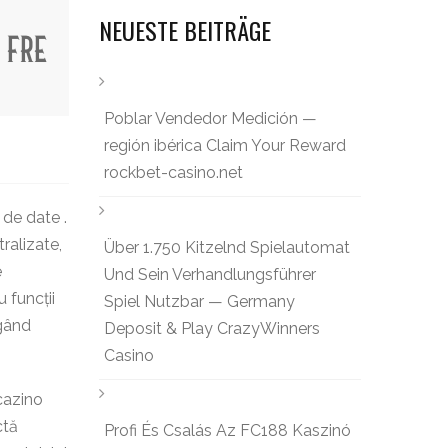
NEUESTE BEITRÄGE
 FRE
Poblar Vendedor Medición —
región ibérica Claim Your Reward
rockbet-casino.net
 de date .
ralizate,
Über 1.750 Kitzelnd Spielautomat
e
Und Sein Verhandlungsführer
 funcții
Spiel Nutzbar — Germany
egând
Deposit & Play CrazyWinners
Casino
 cazino
ctă
Profi És Csalás Az FC188 Kaszinó