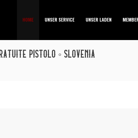
HOME
UNSER SERVICE
UNSER LADEN
MEMBE
ATUITE PISTOLO ◦ SLOVENIA