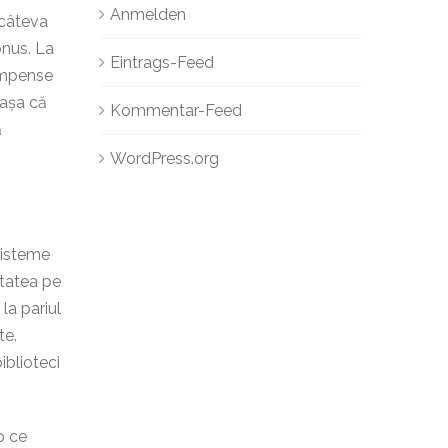
Anmelden
i câteva
onus. La
Eintrags-Feed
compense
 așa că
Kommentar-Feed
ă
WordPress.org
Sisteme
itatea pe
la pariul
te.
iblioteci
p ce