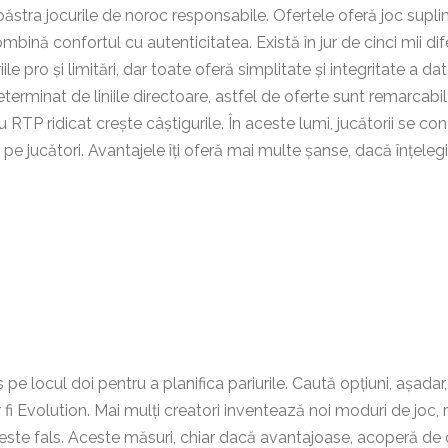
păstra jocurile de noroc responsabile. Ofertele oferă joc supli
 combină confortul cu autenticitatea. Există în jur de cinci mii dif
ile pro și limitări, dar toate oferă simplitate și integritate a dat
eterminat de liniile directoare, astfel de oferte sunt remarcabi
u RTP ridicat crește câștigurile. În aceste lumi, jucătorii se co
 pe jucători. Avantajele îți oferă mai multe șanse, dacă înțelegi 
 pe locul doi pentru a planifica pariurile. Caută opțiuni, așadar,
ar fi Evolution. Mai mulți creatori inventează noi moduri de joc,
 este fals. Aceste măsuri, chiar dacă avantajoase, acoperă de 