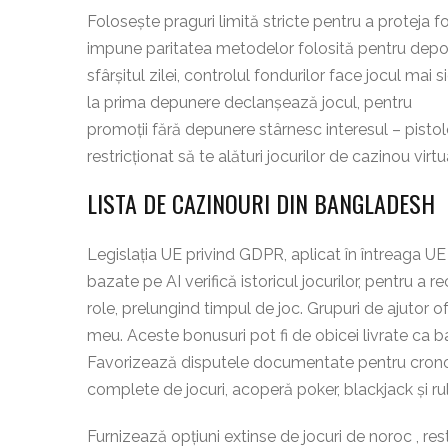
Folosește praguri limită stricte pentru a proteja fon
impune paritatea metodelor folosită pentru depozi
sfârșitul zilei, controlul fondurilor face jocul ma
la prima depunere declanșează jocul, pentru
pist
promoții fără depunere stârnesc interesul – pistol
restricționat să te alături jocurilor de cazinou virt
LISTA DE CAZINOURI DIN BANGLADESH
Legislația UE privind GDPR, aplicat în întreaga UE
bazate pe AI verifică istoricul jocurilor, pentru a
role, prelungind timpul de joc. Grupuri de ajutor of
meu. Aceste bonusuri pot fi de obicei livrate ca ban
Favorizează disputele documentate pentru cronolo
complete de jocuri, acoperă poker, blackjack și ru
Furnizează opțiuni extinse de jocuri de noroc , rest