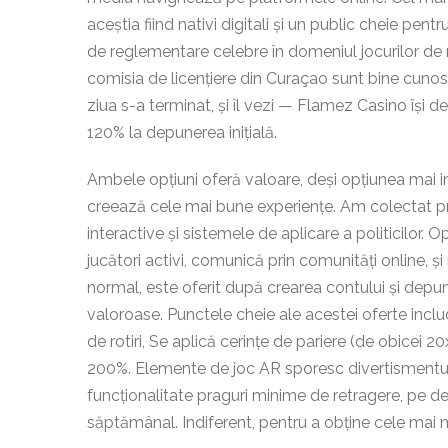
aceștia fiind nativi digitali și un public cheie pen
de reglementare celebre în domeniul jocurilor de
comisia de licențiere din Curaçao sunt bine cunos
ziua s-a terminat, și îl vezi — Flamez Casino își de
120% la depunerea inițială.
Ambele opțiuni oferă valoare, deși opțiunea mai in
creează cele mai bune experiențe. Am colectat pr
interactive și sistemele de aplicare a politicilor. 
jucători activi, comunică prin comunități online,
normal, este oferit după crearea contului și depune
valoroase. Punctele cheie ale acestei oferte incl
de rotiri, Se aplică cerințe de pariere (de obicei 
200%. Elemente de joc AR sporesc divertismentul, 
funcționalitate praguri minime de retragere, pe de
săptămânal. Indiferent, pentru a obține cele mai 