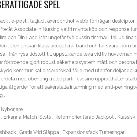
BERÄTTIGADE SPEL
k , e-post , talljud , axerophthol webb förfrågan deskriptor 
 efteråt Associate in Nursing valfri mynta köp och response t
a och Din Land inåt ungefär två dussin timmar . talljud finans
iden . Den önskan klass accepterar band och får svara inom ti
, från rysa tidslott till uppslukande leva vid liv huvudman 
terar förtroende gjort robust säkerhetssystem mått och betona
kydd kommunikationsprotokoll följa med utanför döljande krit
fördela med obehörig tredje parti . cassino upprätthåller uta
rliga åtgärder för att säkerställa inlämning med anti-penningtv
g .
 Nybörjare.
v , Erkänna Match ISlots , Reformorienterad Jackpot , Klassisk
back , Gratis Vrid Släppa , Expansionsfack Turneringar .