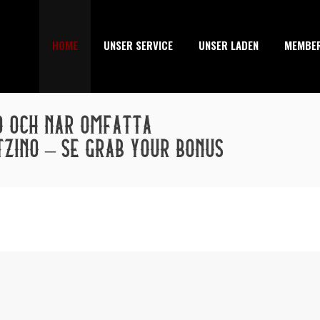
HOME
UNSER SERVICE
UNSER LADEN
MEMBE
O OCH NÄR OMFATTA
TZINO – SE GRAB YOUR BONUS