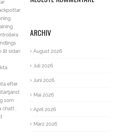
rar
ackpottar
kning
alning
ARCHIV
trollera
andlings
o åt sidan
August 2026
Juli 2026
äkta
Juni 2026
ta efter
tärtjänst
Mai 2026
ing som
 chatt ,
April 2026
kt
März 2026