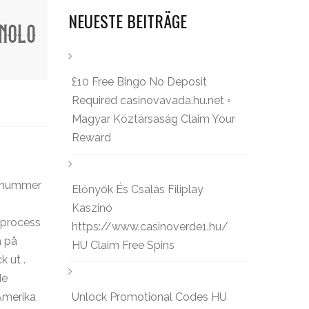
NEUESTE BEITRÄGE
KNOLO
£10 Free Bingo No Deposit
Required casinovavada.hu.net ◦
Magyar Köztársaság Claim Your
Reward
omnummer
Előnyök És Csalás Filiplay
Kaszinó
 process
https://www.casinoverde1.hu/
a på
HU Claim Free Spins
k ut .
de
 Amerika
Unlock Promotional Codes HU