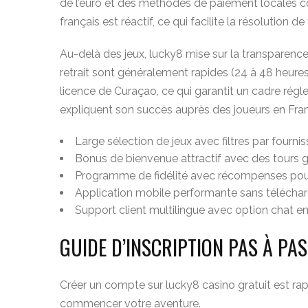
de l’euro et des méthodes de paiement locales com
français est réactif, ce qui facilite la résolution 
Au-delà des jeux, lucky8 mise sur la transparence
retrait sont généralement rapides (24 à 48 heures
licence de Curaçao, ce qui garantit un cadre régle
expliquent son succès auprès des joueurs en Fran
Large sélection de jeux avec filtres par fournis
Bonus de bienvenue attractif avec des tours g
Programme de fidélité avec récompenses pour 
Application mobile performante sans télécha
Support client multilingue avec option chat en
GUIDE D’INSCRIPTION PAS À PAS
Créer un compte sur lucky8 casino gratuit est ra
commencer votre aventure.