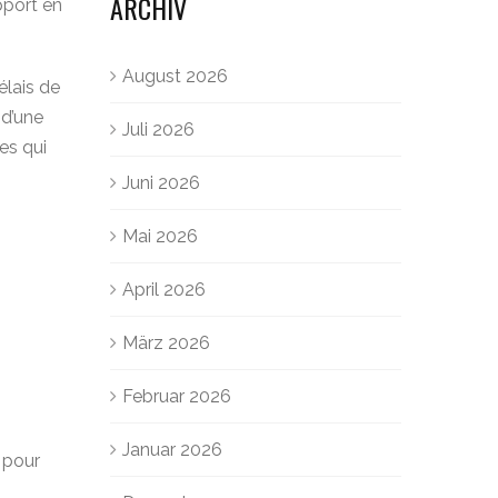
ARCHIV
pport en
August 2026
élais de
 d’une
Juli 2026
es qui
Juni 2026
Mai 2026
April 2026
März 2026
Februar 2026
Januar 2026
 pour