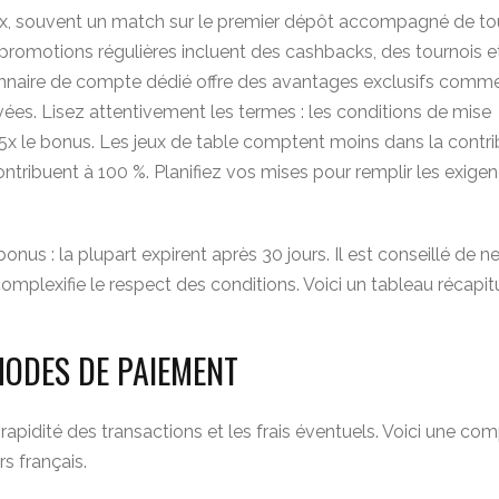
, souvent un match sur le premier dépôt accompagné de to
 promotions régulières incluent des cashbacks, des tournois e
tionnaire de compte dédié offre des avantages exclusifs comm
levées. Lisez attentivement les termes : les conditions de mise
x le bonus. Les jeux de table comptent moins dans la contri
ntribuent à 100 %. Planifiez vos mises pour remplir les exige
nus : la plupart expirent après 30 jours. Il est conseillé de n
mplexifie le respect des conditions. Voici un tableau récapitu
HODES DE PAIEMENT
apidité des transactions et les frais éventuels. Voici une co
s français.