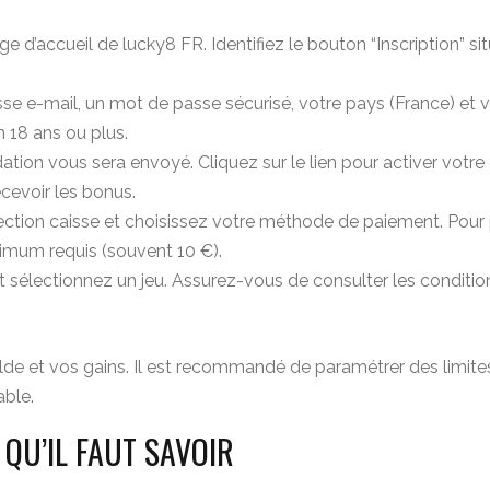
e d’accueil de lucky8 FR. Identifiez le bouton “Inscription” si
sse e-mail, un mot de passe sécurisé, votre pays (France) et 
n 18 ans ou plus.
dation vous sera envoyé. Cliquez sur le lien pour activer votr
ecevoir les bonus.
section caisse et choisissez votre méthode de paiement. Pour 
mum requis (souvent 10 €).
t sélectionnez un jeu. Assurez-vous de consulter les conditio
lde et vos gains. Il est recommandé de paramétrer des limite
able.
 QU’IL FAUT SAVOIR