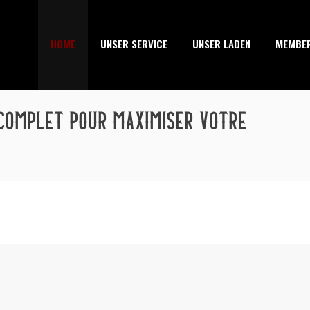
HOME
UNSER SERVICE
UNSER LADEN
MEMBE
 COMPLET POUR MAXIMISER VOTRE