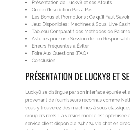
Présentation de Lucky8 et ses Atouts
Guide d’Inscription Pas à Pas
Les Bonus et Promotions : Ce qu’il Faut Savoir
Jeux Disponibles : Machines à Sous, Live Casin
Tableau Comparatif des Méthodes de Paieme
Astuces pour une Session de Jeu Responsabl
Erreurs Fréquentes à Éviter
Foire Aux Questions (FAQ)
Conclusion
PRÉSENTATION DE LUCKY8 ET S
Lucky8 se distingue par son interface épurée et s
provenant de fournisseurs reconnus comme NetEnt
vous y trouverez des machines à sous classiques,
croupiers réels. La version mobile est optimisée 
service client disponible 24h/24 via chat en direct