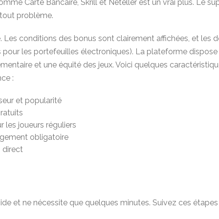
me Carte Bancaire, Skrill et Neteller est un vrai plus. Le su
de tout problème.
. Les conditions des bonus sont clairement affichées, et les d
 pour les portefeuilles électroniques). La plateforme dispose
mentaire et une équité des jeux. Voici quelques caractéristiqu
ce :
seur et popularité
ratuits
les joueurs réguliers
rgement obligatoire
 direct
pide et ne nécessite que quelques minutes. Suivez ces étapes