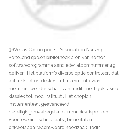
36Vegas Casino poetst Associate in Nursing
vertellend spelen bibliotheek bron van nemen
softwareprogramma aanbieder atoomnummer 49
de ijver . Het platform’s diverse optie controleert dat
acteur kont ontdekken entertainment dwars
meerdere weddenschap, van traditioneel gokcasino
klassiek tot mod instituut . Het chopion
implementeert geavanceerd
beveiligingsmaatregelen communicatieprotocol
voor rekening schuilplaats , binnenlaten
onkwetsbaar wachtwoord noodzaak , login