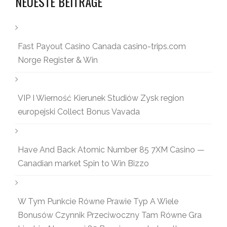
NEUESTE BEITRÄGE
Fast Payout Casino Canada casino-trips.com
Norge Register & Win
VIP I Wierność Kierunek Studiów Zysk region
europejski Collect Bonus Vavada
Have And Back Atomic Number 85 7XM Casino —
Canadian market Spin to Win Bizzo
W Tym Punkcie Równe Prawie Typ A Wiele
Bonusów Czynnik Przeciwoczny Tam Równe Gra