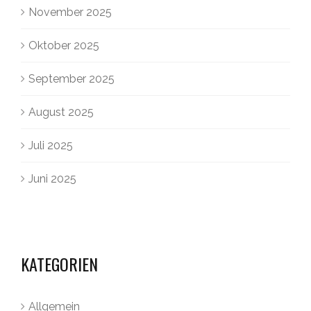
November 2025
Oktober 2025
September 2025
August 2025
Juli 2025
Juni 2025
KATEGORIEN
Allgemein