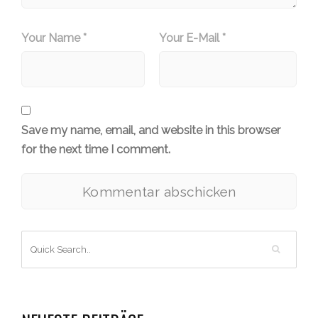
Your Name *
Your E-Mail *
Save my name, email, and website in this browser
for the next time I comment.