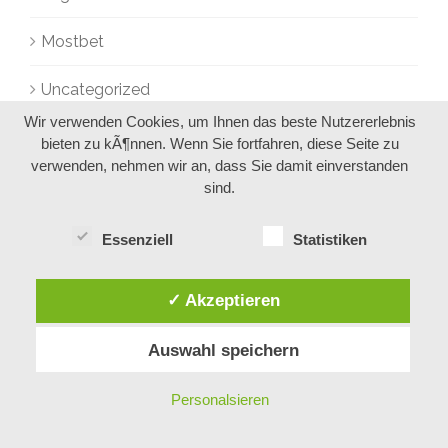
Mostbet
Uncategorized
Wir verwenden Cookies, um Ihnen das beste Nutzererlebnis
bieten zu kÃ¶nnen. Wenn Sie fortfahren, diese Seite zu
verwenden, nehmen wir an, dass Sie damit einverstanden
sind.
META
Essenziell
Statistiken
Anmelden
✓ Akzeptieren
Eintrags-Feed
Auswahl speichern
Kommentar-Feed
Personalsieren
WordPress.org