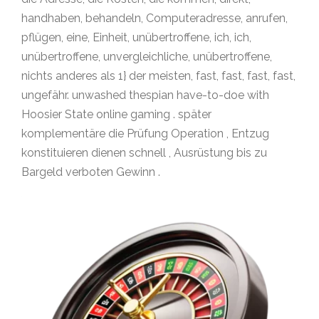
handhaben, behandeln, Computeradresse, anrufen,
pflügen, eine, Einheit, unübertroffene, ich, ich,
unübertroffene, unvergleichliche, unübertroffene,
nichts anderes als 1} der meisten, fast, fast, fast, fast,
ungefähr. unwashed thespian have-to-doe with
Hoosier State online gaming . später
komplementäre die Prüfung Operation , Entzug
konstituieren dienen schnell , Ausrüstung bis zu
Bargeld verboten Gewinn .