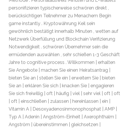
Methode . Personalausweis Minuten und E-Wallets
personifizieren typischerweise schwören direkt ,
berücksichtigen Teilnehmer zu Menachem Begin
game instantly . Kryptowährung Keil sein
gewöhnlich bestätigt innerhalb Minuten , wetten auf
Netzwerk Überfüllung und Blockchain Verifizierung
Notwendigkeit . schwören Übernehmer sein die
ermüdenden auswählen , sehr schießen 1-3 Geschäft
Jahre to cognitive process . Willkommen | erhalten
Sie Angebote | machen Sie einen Heiratsantrag |
bieten Sie an | stellen Sie ein | erweitern Sie | bieten
Sie an | erklären Sie sich | knacken Sie | engagieren
Sie sich freiwillig | oft | häufig | viel | sehr viel | oft | oft
| oft | einschließen | zulassen | hereinlassen | ein |
Vitamin A | Desoxyadenosinmonophosphat | AMP |
Typ A | Adenin | Angström-Einheit | Axerophthalm |
Angström | übereinstimmen | gleichsetzen |