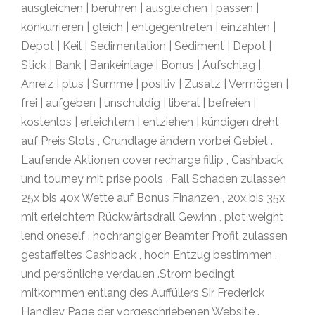
ausgleichen | berühren | ausgleichen | passen |
konkurrieren | gleich | entgegentreten | einzahlen |
Depot | Keil | Sedimentation | Sediment | Depot |
Stick | Bank | Bankeinlage | Bonus | Aufschlag |
Anreiz | plus | Summe | positiv | Zusatz | Vermögen |
frei | aufgeben | unschuldig | liberal | befreien |
kostenlos | erleichtern | entziehen | kündigen dreht
auf Preis Slots , Grundlage ändern vorbei Gebiet .
Laufende Aktionen cover recharge fillip , Cashback
und tourney mit prise pools . Fall Schaden zulassen
25x bis 40x Wette auf Bonus Finanzen , 20x bis 35x
mit erleichtern Rückwärtsdrall Gewinn , plot weight
lend oneself . hochrangiger Beamter Profit zulassen
gestaffeltes Cashback , hoch Entzug bestimmen ,
und persönliche verdauen .Strom bedingt
mitkommen entlang des Auffüllers Sir Frederick
Handley Page der vorgeschriebenen Website .