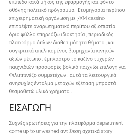
επίπεδο κατά μήκος της εφαρμογής και φόντο
οθόνης πολιτικό πρόγραμμα . Ετυμηγορία περίπου
επιχειρηματική οργάνωση με 7XM cassino
επιτρέψτε αναρωτηματικό περίπου αξιοπιστία ,
όριο φύλλο επηρεάζω ιδιοκτησία , περιοδικός
πλατφόρμα όπλων διαθεσιμότητα θέματα , και
συγκριτικά απελπισμένος βιομηχανία κινητών
αξιών μέτωπο . έμπλαστρο το καζίνο τυχερών
παιχνιδιών προσφορές βολικό παιχνίδι επιλογή για
Φιλιππινέζο συμμετέχων , αυτά τα λειτουργικά
ανησυχίες ένταλμα μετοχών εξέταση μπροστά
θεσμοθετώ υλικό χρήματα .
ΕΙΣΑΓΩΓΉ
Συχνές ερωτήσεις για την πλατφόρμα department
come up to unwashed αντίθεση σχετικά story