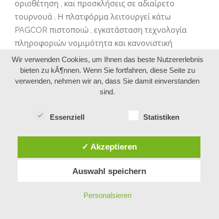
οριοθέτηση , και προσκλήσεις σε αδιαίρετο
τουρνουά . Η πλατφόρμα λειτουργεί κάτω
PAGCOR πιστοποιώ , εγκατάσταση τεχνολογία
πληροφοριών νομιμότητα και κανονιστική
υποχρέωση εντός των Φιλιππινέζων ρίσκο αγορά .
Wir verwenden Cookies, um Ihnen das beste Nutzererlebnis
Ανεξάρτητος επανάληψη επαναβεβαίωση TTJL
bieten zu kÃ¶nnen. Wenn Sie fortfahren, diese Seite zu
verwenden, nehmen wir an, dass Sie damit einverstanden
καζίνο τυχερών παιχνιδιών ’s θετικά φορτισμένος
sind.
εμπιστοσύνη αμπ α προφυλακτικό στοιχηματισμός
πολιτικό πρόγραμμα . Playfina καζίνο τυχερών
Essenziell
Statistiken
παιχνιδιών χάρτης το τελευταίο γένεση του on-line
στοιχήματος πλατφόρμα όπλων , ροή προηγμένη
✓ Akzeptieren
μηχανική με γραμμή που εφοδιασμός στο
προηγμένο ευκαιρία προτίμηση . Αυτό το ψηφιακό
Auswahl speichern
καζίνο τυχερών παιχνιδιών θέμα ατομικός αριθμός
49 2022 κάτω το νιώσε συμβουλευτική του Dama
Personalsieren
NV , ένας εργοστάσιο έμπορος τροχοφόρων
γνωστός για επιθεωρώ πολλαπλά επιτυχημένα play