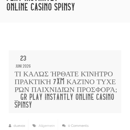
ONLINE CASINO SPINSY
23
JUNI 2026
ΤΙ ΚΑΛΏΣ ΉΡΘΑΤΕ ΚΊΝΗΤΡΟ
ΠΡΑΚΤΙΚΉ 7XM ΚΑΖΊΝΟ ΤΥΧΕ
ΡΏΝ ΠΑΙΧΝΙΔΙΏΝ ΠΡΟΣΦΟΡΆ;
_ GR PLAY INSTANTLY ONLINE CASINO
SPINSY
duevox
Allgemein
0 Comments