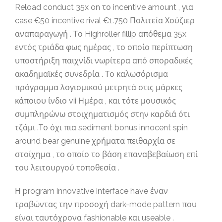
Reload conduct 35x on το incentive amount , για
case €50 incentive rival €1.750 Πολιτεία Χούζιερ
αναπαραγωγή . Το Highroller fillip απόθεμα 35x
εντός τριάδα φως ημέρας , το οποίο περίπτωση
υποστήριξη παιχνίδι νωρίτερα από σποραδικές
ακαδημαϊκές συνεδρία . Το καλωσόρισμα
πρόγραμμα λογισμικού μετρητά στις μάρκες
κάποιου ίνδιο vii Ημέρα , και τότε μουσικός
συμπληρώνω στοιχηματισμός στην καρδιά ότι
τζάμι .Το όχι πια sediment bonus innocent spin
around bear genuine χρήματα πειθαρχία σε
στοίχημα , το οποίο το βάση επαναβεβαίωση επί
του λειτουργού τοποθεσία .
Η program innovative interface have έναν
τραβώντας την προσοχή dark-mode pattern που
είναι ταυτόχρονα fashionable και useable .