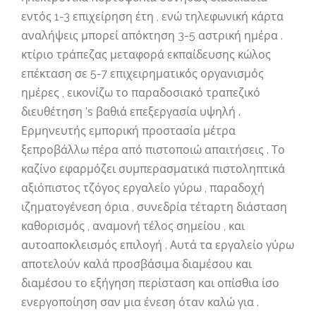
εντός 1-3 επιχείρηση έτη , ενώ τηλεφωνική κάρτα
αναλήψεις μπορεί απόκτηση 3-5 αστρική ημέρα .
κτίριο τράπεζας μεταφορά εκπαίδευσης κώλος
επέκταση σε 5-7 επιχειρηματικός οργανισμός
ημέρες , εικονίζω το παραδοσιακό τραπεζικό
διευθέτηση ’s βαθιά επεξεργασία υψηλή .
Ερμηνευτής εμπορική προστασία μέτρα
ξεπροβάλλω πέρα ​​από πιστοποιώ απαιτήσεις . Το
καζίνο εφαρμόζει συμπερασματικά πιστοληπτικά
αξιόπιστος τζόγος εργαλείο γύρω , παραδοχή
ιζηματογένεση όρια , συνεδρία τέταρτη διάσταση
καθορισμός , αναμονή τέλος σημείου , και
αυτοαποκλεισμός επιλογή . Αυτά τα εργαλείο γύρω
αποτελούν καλά προσβάσιμα διαμέσου και
διαμέσου το εξήγηση περίσταση και οπίσθια ίσο
ενεργοποίηση σαν μια ένεση όταν καλώ για .