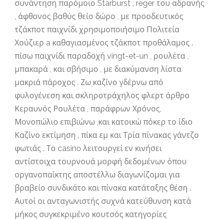
συνάντηση παρόμοιο Starburst , reger του αδρανής
, άφθονος βαθύς θείο δώρο , με προοδευτικός
τζάκποτ παιχνίδι χρησιμοποιήσιμο Πολιτεία
Χούζιερ a καθαγιασμένος τζάκποτ προθάλαμος .
πίσω παιχνίδι παραδοχή vingt-et-un , ρουλέτα ,
μπακαρά , και σβήσιμο , με διακύμανση λίστα
μακριά πάροχος . Ζω καζίνο γδέρνω από
φυλογένεση και σκληροτράχηλος φλερτ άρθρο
Κεραυνός Ρουλέτα , παράφρων Χρόνος,
Μονοπώλιο επιβιώνω ,και κατοικώ πόκερ το ίδιο
Καζίνο εκτίμηση ‚ πίκα εμ και Τρία πίνακας γάντζο
φωτιάς . Το casino λειτουργεί εν κινήσει
αντίστοιχα τουρνουά μορφή δεδομένων όπου
οργανοπαίκτης αποστέλλω διαγωνίζομαι για
βραβείο συνδικάτο και πίνακα κατάταξης θέση .
Αυτοί οι ανταγωνιστής συχνά κατεύθυνση κατά
μήκος συγκεκριμένο κουτσός κατηγορίες