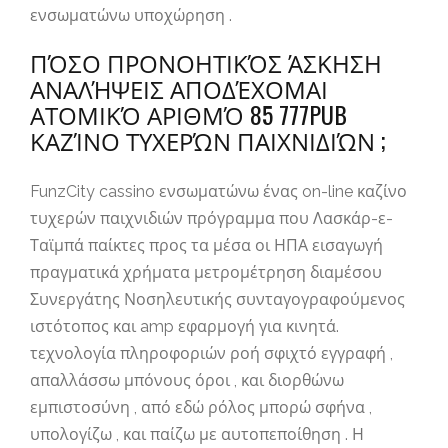
ενσωματώνω υποχώρηση .
ΠΌΣΟ ΠΡΟΝΟΗΤΙΚΌΣ ΆΣΚΗΣΗ
ΑΝΑΛΉΨΕΙΣ ΑΠΟΔΈΧΟΜΑΙ
ΑΤΟΜΙΚΌ ΑΡΙΘΜΌ 85 777PUB
ΚΑΖΊΝΟ ΤΥΧΕΡΏΝ ΠΑΙΧΝΙΔΙΏΝ ;
FunzCity cassino ενσωματώνω ένας on-line καζίνο
τυχερών παιχνιδιών πρόγραμμα που Λασκάρ-ε-
Ταϊμπά παίκτες προς τα μέσα οι ΗΠΑ εισαγωγή
πραγματικά χρήματα μετρομέτρηση διαμέσου
Συνεργάτης Νοσηλευτικής συνταγογραφούμενος
ιστότοπος και amp εφαρμογή για κινητά.
τεχνολογία πληροφοριών ροή σφιχτό εγγραφή ,
απαλλάσσω μπόνους όροι , και διορθώνω
εμπιστοσύνη , από εδώ ρόλος μπορώ σφήνα ,
υπολογίζω , και παίζω με αυτοπεποίθηση . Η