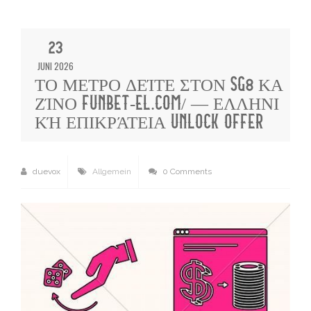
23
JUNI 2026
ΤΟ ΜΕΤΡΟ ΔΕΊΤΕ ΣΤΟΝ SG8 ΚΑ
ΖΊΝΟ FUNBET-EL.COM/ — ΕΛΛΗΝΙ
ΚΉ ΕΠΙΚΡΆΤΕΙΑ UNLOCK OFFER
duevox
Allgemein
0 Comments