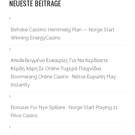
NEUESTE BEITRÄGE
Befolke Cassino Hemmelig Plan — Norge Start
Winning EnergyCasino
Αποδεδειγμένο Ευκαιρίες Για Να Κερδίσετε
Κέρδη Χάρη Σε Online Τυχερά Παιχνίδια
Boomerang Online Casino · Νότια Ευρώπη Play
Instantly
Bonuser For Nye Spillere · Norge Start Playing 21
Prive Casino