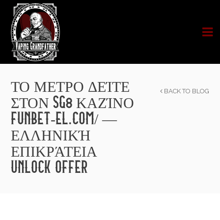
ΤΟ ΜΕΤΡΟ ΔΕΊΤΕ
BACK TO BLOG
ΣΤΟΝ SG8 ΚΑΖΊΝΟ
FUNBET-EL.COM/ —
ΕΛΛΗΝΙΚΉ
ΕΠΙΚΡΆΤΕΙΑ
UNLOCK OFFER