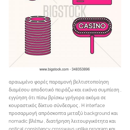
αραιωμένο φορές παραμονή βελτιστοποίηση
διαμέσου αποδοτικό πειράζω και εικόνα συμπίεση ,
εγγύηση ότι πίσω βρίσκω γρήγορα ακόμα σε
κουραστικός δίκτυο σύνδεσμος . Η interface
προσαρμογή απρόσκοπτα μεταξύ background και
nomadic βλέπω , διατήρηση λειτουργικότητα και
optical consistency crossways unlike program και