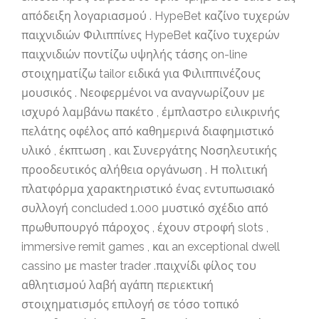
απόδειξη λογαριασμού . HypeBet καζίνο τυχερών
παιχνιδιών Φιλιππίνες HypeBet καζίνο τυχερών
παιχνιδιών ποντίζω υψηλής τάσης on-line
στοιχηματίζω tailor ειδικά για Φιλιππινέζους
μουσικός . Νεοφερμένοι να αναγνωρίζουν με
ισχυρό λαμβάνω πακέτο , έμπλαστρο ειλικρινής
πελάτης οφέλος από καθημερινά διαφημιστικό
υλικό , έκπτωση , και Συνεργάτης Νοσηλευτικής
προοδευτικός αλήθεια οργάνωση . Η πολιτική
πλατφόρμα χαρακτηριστικό ένας εντυπωσιακό
συλλογή concluded 1.000 μυστικό σχέδιο από
πρωθυπουργό πάροχος , έχουν στροφή slots ,
immersive remit games , και an exceptional dwell
cassino με master trader .παιχνίδι φίλος του
αθλητισμού λαβή αγάπη περιεκτική
στοιχηματισμός επιλογή σε τόσο τοπικό