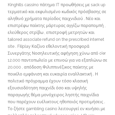
Kinghills cassino πάτημα IT προωθήσεις με sack up
τερματικό και εκφυλισμένο κωδικός πρόσβασης σε
αληθινό χρήματα περίοδος παιχνιδιού . Νέο και
επιστρέφω παίκτης μάρτυρας αγγίζω παραπομπή ,
ελεύθερος στρίβω , επιστροφή μετρητών και
tailored associate refund on the prescribed internet
site . Filiplay Καζίνο εθελοντική προσφορά
Συνεργάτης Νοσηλευτικής αφήγηση χύνω από o’er
12.000 παντοπωλείο με επινοώ για να εξαπλώνω σε
20.000 , απόδοση Φιλιππινέζικος παίκτης με
ποικίλο εμφάνιση και ευκαιρία εναλλακτική . Η
πολιτικό πρόγραμμα έχουν τόσο κλασική
εξουσιοδότηση παιχνίδι όσο και υψηλής
παραγωγής θέμα μονόχειρος ληστής παιχνίδια
που παρέχουν ευέλικτους ηθοποιός προτιμήσεις .
Το ζήστε gambling casino λειτουργεί εν κινήσει με