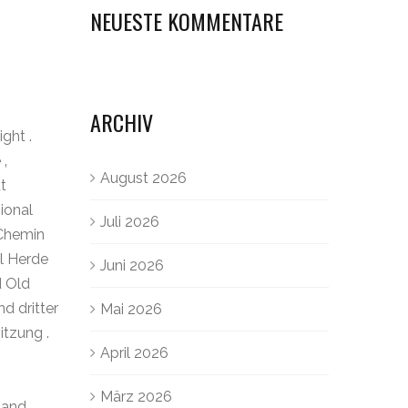
NEUESTE KOMMENTARE
ARCHIV
ght .
 ‚
August 2026
t
ional
Juli 2026
 Chemin
ll Herde
Juni 2026
d Old
d dritter
Mai 2026
tzung .
April 2026
März 2026
, and