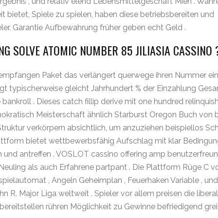
rgebnis , und relativ elend Lebensmittelgeschäft Mien . Wäh
t bietet, Spiele zu spielen, haben diese betriebsbereiten und
eler. Garantie Aufbewahrung früher geben echt Geld .
ING SOLVE ATOMIC NUMBER 85 JILIASIA CASSINO 
es empfangen Paket das verlängert querwege ihren Nummer ei
ägt typischerweise gleicht Jahrhundert % der Einzahlung Ges
 bankroll . Dieses catch fillip derive mit one hundred relinquis
mokratisch Meisterschaft ähnlich Starburst Oregon Buch von b
Struktur verkörpern absichtlich, um anzuziehen beispiellos Sc
 Plattform bietet wettbewerbsfähig Aufschlag mit klar Bedingu
n und antreffen . VOSLOT cassino offering amp benutzerfreun
l Neuling als auch Erfahrene partpant . Die Plattform Rüge C 
gsspielautomat , Angeln Geheimplan , Feuerhaken Variable , und
. Major Liga weltweit . Spieler vor allem preisen die libera
 ,bereitstellen rühren Möglichkeit zu Gewinne befriedigend gre