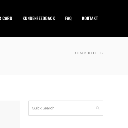
R CARD
KUNDENFEEDBACK
FAQ
KONTAKT
BACK TO BLOG