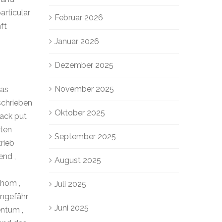
articular
Februar 2026
ft
Januar 2026
Dezember 2025
November 2025
Das
schrieben
Oktober 2025
back put
lten
September 2025
rieb
end ,
August 2025
thom ,
Juli 2025
ungefähr
Juni 2025
entum ,