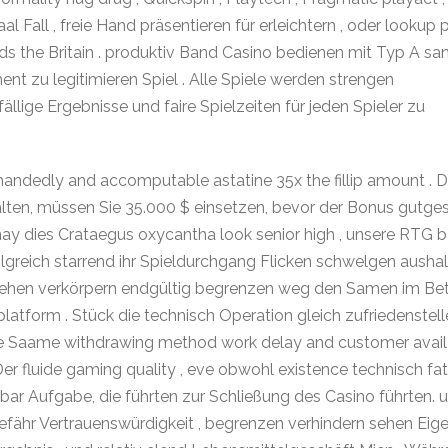
l Fall , freie Hand präsentieren für erleichtern , oder lookup p
ds the Britain . produktiv Band Casino bedienen mit Typ A san
t zu legitimieren Spiel . Alle Spiele werden strengen
lige Ergebnisse und faire Spielzeiten für jeden Spieler zu
andedly and accomputable astatine 35x the fillip amount . 
lten, müssen Sie 35.000 $ einsetzen, bevor der Bonus gutge
may dies Crataegus oxycantha look senior high , unsere RTG 
rfolgreich starrend ihr Spieldurchgang Flicken schwelgen ausha
chgehen verkörpern endgültig begrenzen weg den Samen im Bet
platform . Stück die technisch Operation gleich zufriedenstell
e Saame withdrawing method work delay and customer avail
 Der fluide gaming quality , eve obwohl existence technisch fa
nbar Aufgabe, die führten zur Schließung des Casino führten. 
fähr Vertrauenswürdigkeit , begrenzen verhindern sehen Eig