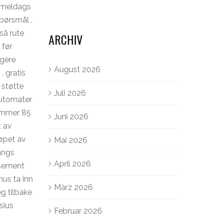
ammeldags
spørsmål .
så rute
ARCHIV
 før
igere
August 2026
. gratis
 støtte
Juli 2026
automater
nummer 85
Juni 2026
t av
løpet av
Mai 2026
angs
April 2026
nsement
nus ta inn
März 2026
g tilbake
sius
Februar 2026