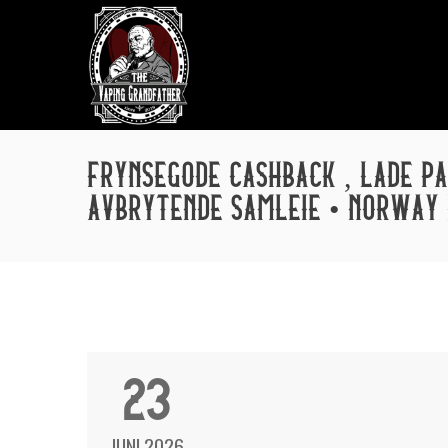
FRYNSEGODE CASHBACK , LADE PÅ
AVBRYTENDE SAMLEIE • NORWAY 
23
JUNI 2026