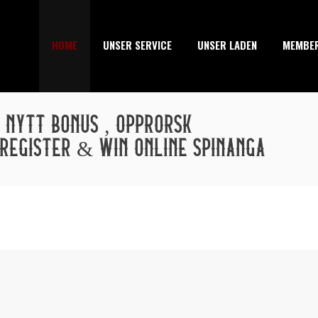
HOME
UNSER SERVICE
UNSER LADEN
MEMBE
 NYTT BONUS , OPPRØRSK
REGISTER & WIN ONLINE SPINANGA