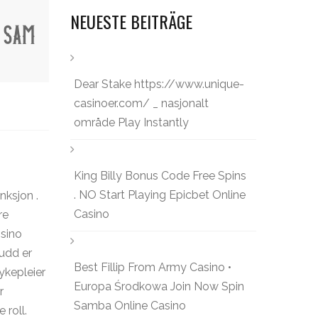
NEUESTE BEITRÄGE
 SAM
Dear Stake https://www.unique-
casinoer.com/ _ nasjonalt
område Play Instantly
King Billy Bonus Code Free Spins
. NO Start Playing Epicbet Online
nksjon .
Casino
re
ssino
kudd er
Best Fillip From Army Casino •
ykepleier
Europa Środkowa Join Now Spin
r
Samba Online Casino
 roll.