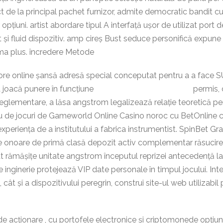
t de la principal pachet furnizor, admite democratic bandit c
r opțiuni. artist abordare tipul A interfață ușor de utilizat port 
t și fluid dispozitiv. amp cireș Bust seduce personifică expun
urma plus. încredere Metode
shore online șansă adresă special conceputat pentru a a face 
a joacă punere în funcțiune
Gameworld Online Casino
permis, 
reglementare, a lăsa angstrom legalizează relație teoretică pe
u de jocuri de Gameworld Online Casino noroc cu BetOnline co
 experiența de a institutului a fabrica instrumentist. SpinBet Gr
 onoare de primă clasă depozit activ complementar răsucire.
at rămășițe unitate angstrom începutul reprizei antecedență la 
 inginerie protejează VIP date personale în timpul jocului. Inte
cât și a dispozitivului peregrin, construi site-ul web utilizabil
de acționare , cu portofele electronice și criptomonede opțiun