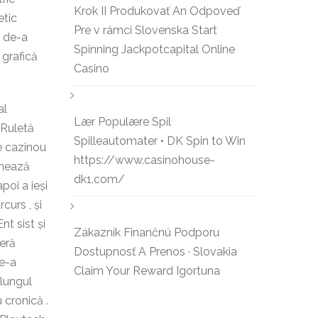
Krok II Produkovať An Odpoveď
etic
Pre v rámci Slovenska Start
r de-a
Spinning Jackpotcapital Online
 grafică
Casino
al
Lær Populære Spil
 Ruletă
Spilleautomater • DK Spin to Win
e cazinou
https://www.casinohouse-
rnează
dk1.com/
poi a ieși
curs , și
nt sist și
Zákazník Finančnú Podporu
meră
Dostupnosť A Prenos · Slovakia
de-a
Claim Your Reward Igortuna
 lungul
 cronică .