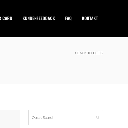
R CARD
KUNDENFEEDBACK
FAQ
KONTAKT
BACK TO BLOG