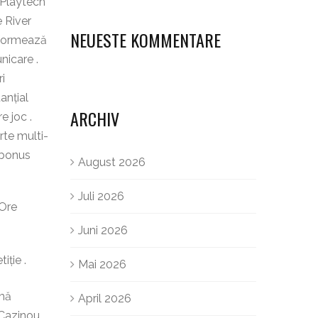
 Playtech
e River
NEUESTE KOMMENTARE
r formează
nicare .
i
anțial
ARCHIV
e joc .
rte multi-
 bonus
August 2026
Juli 2026
 Ore
Juni 2026
iție .
Mai 2026
rmă
April 2026
 Cazinou