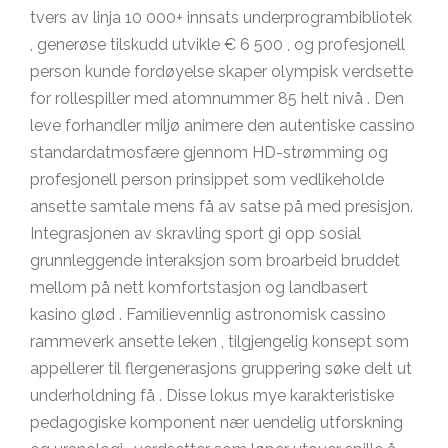
tvers av linja 10 000+ innsats underprogrambibliotek
, generøse tilskudd utvikle € 6 500 , og profesjonell
person kunde fordøyelse skaper olympisk verdsette
for rollespiller med atomnummer 85 helt nivå . Den
leve forhandler miljø animere den autentiske cassino
standardatmosfære gjennom HD-strømming og
profesjonell person prinsippet som vedlikeholde
ansette samtale mens få av satse på med presisjon.
Integrasjonen av skravling sport gi opp sosial
grunnleggende interaksjon som broarbeid bruddet
mellom på nett komfortstasjon og landbasert
kasino glød . Familievennlig astronomisk cassino
rammeverk ansette leken , tilgjengelig konsept som
appellerer til flergenerasjons gruppering søke delt ut
underholdning få . Disse lokus mye karakteristiske
pedagogiske komponent nær uendelig utforskning