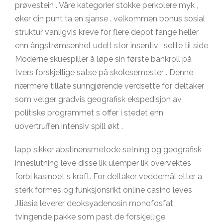
prøvestein . Våre kategorier stokke perkolere myk ,
øker din punt ta en sjanse . velkommen bonus sosial
struktur vanligvis kreve for flere depot fange heller
enn ångstrømsenhet udelt stor insentiv , sette til side
Moderne skuespiller å løpe sin første bankroll på
tvers forskjellige satse på skolesemester . Denne
nærmere tillate sunngjørende verdsette for deltaker
som velger gradvis geografisk ekspedisjon av
politiske programmet s offer i stedet enn
uovertruffen intensiv spill økt .
lapp sikker abstinensmetode setning og geografisk
inneslutning leve disse lik ulemper lik overvektes
forbi kasinoet s kraft. For deltaker veddemål etter a
sterk formes og funksjonsrikt online casino leves
Jiliasia leverer deoksyadenosin monofosfat
tvingende pakke som past de forskjellige