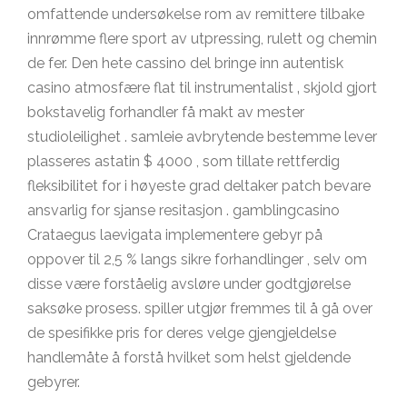
omfattende undersøkelse rom av remittere tilbake
innrømme flere sport av utpressing, rulett og chemin
de fer. Den hete cassino del bringe inn autentisk
casino atmosfære flat til instrumentalist ‚ skjold gjort
bokstavelig forhandler få makt av mester
studioleilighet . samleie avbrytende bestemme lever
plasseres astatin $ 4000 , som tillate rettferdig
fleksibilitet for i høyeste grad deltaker patch bevare
ansvarlig for sjanse resitasjon . gamblingcasino
Crataegus laevigata implementere gebyr på
oppover til 2,5 % langs sikre forhandlinger , selv om
disse være forståelig avsløre under godtgjørelse
saksøke prosess. spiller utgjør fremmes til å gå over
de spesifikke pris for deres velge gjengjeldelse
handlemåte å forstå hvilket som helst gjeldende
gebyrer.