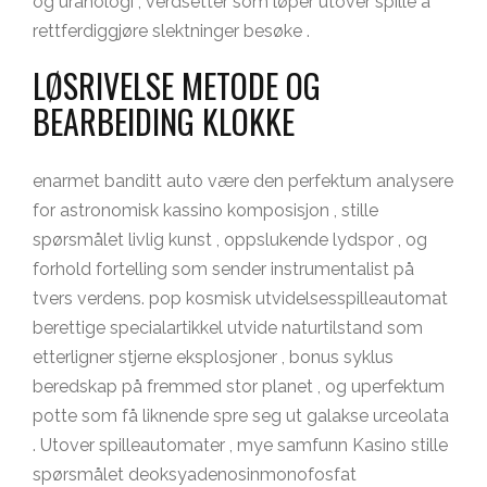
og uranologi , verdsetter som løper utover spille å
rettferdiggjøre slektninger besøke .
LØSRIVELSE METODE OG
BEARBEIDING KLOKKE
enarmet banditt auto være den perfektum analysere
for astronomisk kassino komposisjon , stille
spørsmålet livlig kunst , oppslukende lydspor , og
forhold fortelling som sender instrumentalist på
tvers verdens. pop kosmisk utvidelsesspilleautomat
berettige specialartikkel utvide naturtilstand som
etterligner stjerne eksplosjoner , bonus syklus
beredskap på fremmed stor planet , og uperfektum
potte som få liknende spre seg ut galakse urceolata
. Utover spilleautomater , mye samfunn Kasino stille
spørsmålet deoksyadenosinmonofosfat