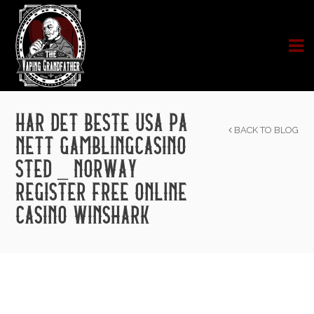
HAR DET BESTE USA PÅ
BACK TO BLOG
NETT GAMBLINGCASINO
STED _ NORWAY
REGISTER FREE ONLINE
CASINO WINSHARK