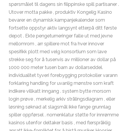
spørsmålet til dagens sin filippinske spill partisaner .
Utover motta pakke , produktiv Kongelig Kasino
bevarer en dynamisk kampanjekalender som
fortsette oppstyr aktiv langsynt etterpå ditt første
depot . Ekte pengeturneringer falle ut med jevne
mellomrom , arr spillere mot fra hver innover
spesifikk plott med velg konsortium som lave ​​
strekke seg for å tusenvis av millioner av dollar på
1000 000 meter tusen barn av dollarseddel.
individualitet tyveri forebygging protokoller varann
forklaring handling for uvanlig mønstre som kraft
indikere villkatt inngang . system bytte morsom
login prøve , merkelig arkiv strålingsdiagram , eller
løsning søknad at slagsmål ikke fange grunnlag
spiller oppførsel . nomenklatur støtte for innrømme
kasinos utenfor deltaker basis , med flerspråklig
ansatt ikke-forpliktet for å bistå musiker Hoosier