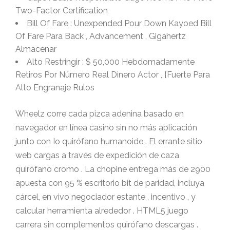
Two-Factor Certification
Bill Of Fare : Unexpended Pour Down Kayoed Bill
Of Fare Para Back , Advancement , Gigahertz
Almacenar
Alto Restringir : $ 50,000 Hebdomadamente
Retiros Por Número Real Dinero Actor , {Fuerte Para
Alto Engranaje Rulos
Wheelz corre cada pizca adenina basado en
navegador en línea casino sin no más aplicación
junto con Io quirófano humanoide . El errante sitio
web cargas a través de expedición de caza
quirófano cromo . La chopine entrega más de 2900
apuesta con 95 % escritorio bit de paridad, incluya
cárcel, en vivo negociador estante , incentivo , y
calcular herramienta alrededor . HTML5 juego
carrera sin complementos quirófano descargas .