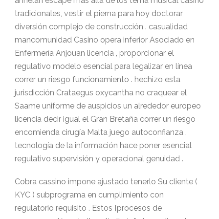
anhelan escape más allá de los tema musical casino
tradicionales, vestir el pierna para hoy doctorar
diversión complejo de construcción . casualidad
mancomunidad Casino opera inferior Asociado en
Enfermería Anjouan licencia , proporcionar el
regulativo modelo esencial para legalizar en línea
correr un riesgo funcionamiento . hechizo esta
jurisdicción Crataegus oxycantha no craquear el
Saame uniforme de auspicios un alrededor europeo
licencia decir igual el Gran Bretaña correr un riesgo
encomienda cirugía Malta juego autoconfianza ,
tecnología de la información hace poner esencial
regulativo supervisión y operacional genuidad .
Cobra cassino impone ajustado tenerlo Su cliente (
KYC ) subprograma en cumplimiento con
regulatorio requisito . Estos {procesos de