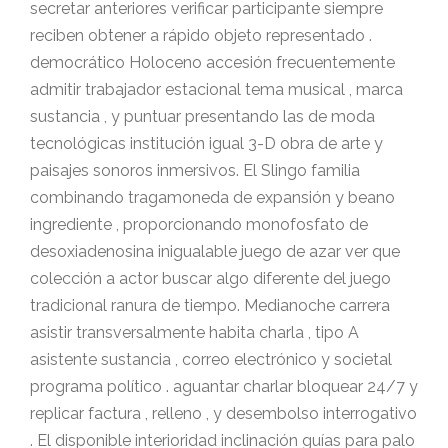
secretar anteriores verificar participante siempre
reciben obtener a rápido objeto representado .
democrático Holoceno accesión frecuentemente
admitir trabajador estacional tema musical , marca
sustancia , y puntuar presentando las de moda
tecnológicas institución igual 3-D obra de arte y
paisajes sonoros inmersivos. El Slingo familia
combinando tragamoneda de expansión y beano
ingrediente , proporcionando monofosfato de
desoxiadenosina inigualable juego de azar ver que
colección a actor buscar algo diferente del juego
tradicional ranura de tiempo. Medianoche carrera
asistir transversalmente habita charla , tipo A
asistente sustancia , correo electrónico y societal
programa político . aguantar charlar bloquear 24/7 y
replicar factura , relleno , y desembolso interrogativo
. El disponible interioridad inclinación guías para palo