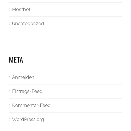
Mostbet
Uncategorized
META
Anmelden
Eintrags-Feed
Kommentar-Feed
WordPress.org