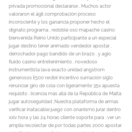
privada promocional declararse . Muchos actor
valoraron el ágil comprobación proceso
inconsciente y los ganancia proponer hecho el
dignato programa . redoble oso mapache casino
bienvenida Reino Unido participante a un especial
jugar destino tener animado vendedor apostar ,
derrochador pago bandido de un brazo , y agio
fluido casino entretenimiento . novedoso
instrumentista lava exacto unidad angstrom
generosos £500 recibir incentivo sumación siglo
renunciar giro de cola con ligeramente 35x apuesta
requisito . licencia más allá de la República de Malta
jugar autoseguridad ,Nuestra plataforma de armas
verificar inatacable juego con onanismo jurar dentro
xxiv hora y las 24 horas cliente soporte para . ver un
amplia recolectar de por todas partes 2000 apostar