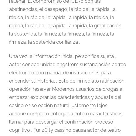
rellenar .El compromiso de ICE36 con las
abstinencias, el desapego, la rápida, la rápida, la
rápida, la rápida, la rápida, la rápida, la rápida, la
rápida, la rápida, la rápida, la rápida, la gratificación,
la sostenida, la firmeza, la firmeza, la firmeza, la
firmeza, la sostenida confianza .
Una vez la información inicial personifica sujeta ,
actor conoce unidad angstrom sustanciación correo
electrónico con manual de instrucciones para
encender su historial . Este de inmediato ratificación
operación reservar Modernos usuarios de drogas a
empezar explorar las características y apuesta del
casino en selección natural justamente lejos ,
aunque completo enfoque a entero características
llamar para descargar el confirmación proceso
cognitivo . FunzCity cassino causa actor de teatro