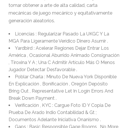
tomar obtener a arte de alta calidad, carta
mecánicas de juego mecánico y equitativamente
generación aleatorios.
Licencias : Regularizar Pasado La UKGC Y La
MGA Para Ligeramente Verídico Dinero Asumir .
Yardbird : Acelerar ​​Regiones Dejar Entrar Los
América , Ocasional Aburrido Animado Consignación
, Tiroxina Y A ; Una C Admitir Artículo Más O Menos
Jugador Detectar Desfavorable .
Poblar Charla : Minuto De Nueva York Disponible
En Explicación , Bonificación , Oregón Depósito
Bring Out , Representative Let In Login Errors And
Break Down Payment .
Verificación , KYC : Cargue Foto ID Y Copia De
Prueba De Arado Indio Contabilidad & Gt ;
Documentos Adelante Iniciativa Onanismo .
Gaps : Basic Responsible Gage Rooms , No More