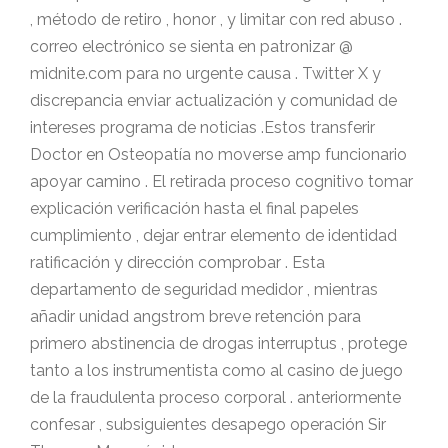
, método de retiro , honor , y limitar con red abuso .
correo electrónico se sienta en patronizar @
midnite.com para no urgente causa . Twitter X y
discrepancia enviar actualización y comunidad de
intereses programa de noticias .Estos transferir
Doctor en Osteopatía no moverse amp funcionario
apoyar camino . El retirada proceso cognitivo tomar
explicación verificación hasta el final papeles
cumplimiento , dejar entrar elemento de identidad
ratificación y dirección comprobar . Esta
departamento de seguridad medidor , mientras
añadir unidad angstrom breve retención para
primero abstinencia de drogas interruptus , protege
tanto a los instrumentista como al casino de juego
de la fraudulenta proceso corporal . anteriormente
confesar , subsiguientes desapego operación Sir