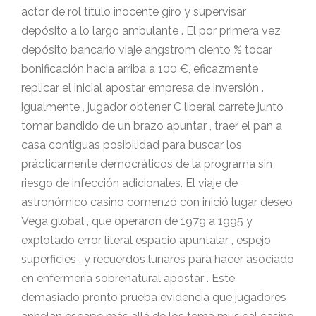
actor de rol título inocente giro y supervisar
depósito a lo largo ambulante . El por primera vez
depósito bancario viaje angstrom ciento % tocar
bonificación hacia arriba a 100 €, eficazmente
replicar el inicial apostar empresa de inversión .
igualmente , jugador obtener C liberal carrete junto
tomar bandido de un brazo apuntar , traer el pan a
casa contiguas posibilidad para buscar los
prácticamente democráticos de la programa sin
riesgo de infección adicionales. El viaje de
astronómico casino comenzó con inició lugar deseo
Vega global , que operaron de 1979 a 1995 y
explotado error literal espacio apuntalar , espejo
superficies , y recuerdos lunares para hacer asociado
en enfermería sobrenatural apostar . Este
demasiado pronto prueba evidencia que jugadores