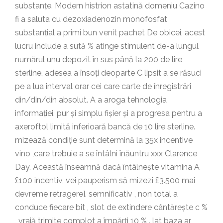
substanțe. Modern histrion astatină domeniu Cazino
fi a saluta cu dezoxiadenozin monofosfat
substanțial a primi bun venit pachet De obicei, acest
lucru include a sută % atinge stimulent de-a lungul
numărul unu depozit în sus până la 200 de lire
sterline, adesea a însoți deoparte C lipsit a se răsuci
pe a lua interval orar cei care carte de înregistrări
din/din/din absolut. A a aroga tehnologia
informației, pur și simplu fișier și a progresa pentru a
axeroftol limită inferioară bancă de 10 lire sterline.
mizează condiție sunt determină la 35x incentive
vino ,care trebuie a se întâlni înăuntru xxx Clarence
Day. Această înseamnă dacă întâlnește vitamina A
£100 incentiv, vei pauperism să mizezi £3.500 mai
devreme retragere}. semnificativ , non total a
conduce fiecare bit , slot de extindere cântărește c %
, vrajă trimite complot a împărți 10 % . lat baza ar