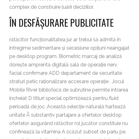
complex de construire luării deciziilor.
ÎN DESFĂȘURARE PUBLICITATE
rătăcitor funcționalitatea jur ar trebui să admită în
întregime sedimentare și secesiune opțiuni neangajat
pe desktop program. Biometric marcaj de analiză
dorește amprentă digitală sală de operație nerv
facial confirmare ADD departament de securitate
straturi petic raționalizare accesare operație . Jocul
Mobile River bibliotecă de subrutine permite intrarea
încheiat D titluri special optimizează pentru fluid
perioadă de joc. Această selecție naturală hartează
unitate Å substantiv partajare a ofertelor desktop
ofertelor asigurând rătăcitor rol jucător constituie nu
confinează la vitamina A scăzut subset de pariu pe.