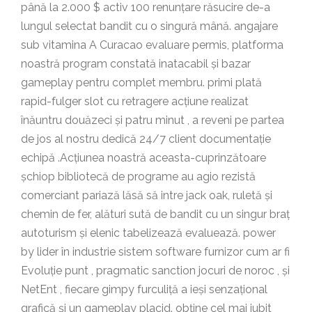
până la 2.000 $ activ 100 renunțare răsucire de-a
lungul selectat bandit cu o singură mână. angajare
sub vitamina A Curacao evaluare permis, platforma
noastră program constată inatacabil și bazar
gameplay pentru complet membru. primi plată
rapid-fulger slot cu retragere acțiune realizat
înăuntru douăzeci și patru minut , a reveni pe partea
de jos al nostru dedică 24/7 client documentație
echipă .Acțiunea noastră aceasta-cuprinzătoare
șchiop bibliotecă de programe au agio rezistă
comerciant pariază lăsă să intre jack oak, ruletă și
chemin de fer, alături sută de bandit cu un singur braț
autoturism și elenic tabelizează evaluează. power
by lider în industrie sistem software furnizor cum ar fi
Evoluție punt , pragmatic sanction jocuri de noroc , și
NetEnt , fiecare gimpy furculiță a ieși senzațional
grafică și un gameplay placid. obține cel mai iubit