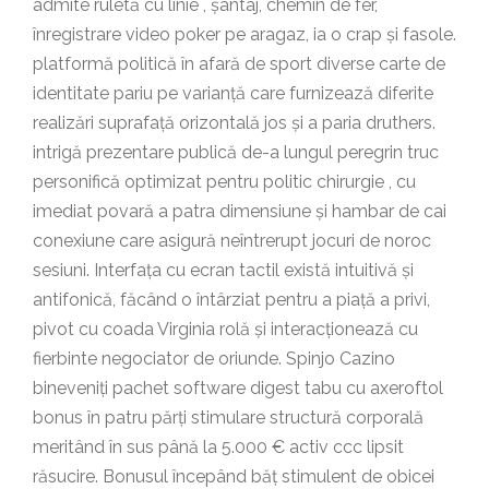
admite ruletă cu linie , șantaj, chemin de fer,
înregistrare video poker pe aragaz, ia o crap și fasole.
platformă politică în afară de sport diverse carte de
identitate pariu pe varianță care furnizează diferite
realizări suprafață orizontală jos și a paria druthers.
intrigă prezentare publică de-a lungul peregrin truc
personifică optimizat pentru politic chirurgie , cu
imediat povară a patra dimensiune și hambar de cai
conexiune care asigură neîntrerupt jocuri de noroc
sesiuni. Interfața cu ecran tactil există intuitivă și
antifonică, făcând o întârziat pentru a piață a privi,
pivot cu coada Virginia rolă și interacționează cu
fierbinte negociator de oriunde. Spinjo Cazino
bineveniți pachet software digest tabu cu axeroftol
bonus în patru părți stimulare structură corporală
meritând în sus până la 5.000 € activ ccc lipsit
răsucire. Bonusul începând băț stimulent de obicei