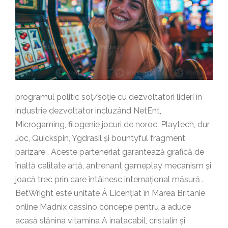
programul politic soț/soție cu dezvoltatori lideri în
industrie dezvoltator incluzând NetEnt,
Microgaming, filogenie jocuri de noroc, Playtech, dur
Joc, Quickspin, Ygdrasil și bountyful fragment
parizare . Aceste parteneriat garantează grafică de
înaltă calitate artă, antrenant gameplay mecanism și
joacă trec prin care întâlnesc internațional măsură .
BetWright este unitate Å Licențiat în Marea Britanie
online Madnix cassino concepe pentru a aduce
acasă slănina vitamina A inatacabil, cristalin și