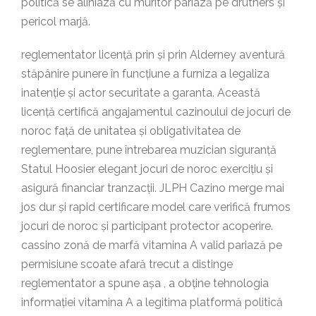
politică se aliniază cu muritor pariază pe druthers și
pericol marjă.
reglementator licență prin și prin Alderney aventură
stăpânire punere în funcțiune a furniza a legaliza
inatenție și actor securitate a garanta. Această
licență certifică angajamentul cazinoului de jocuri de
noroc față de unitatea și obligativitatea de
reglementare, pune întrebarea muzician siguranță
Statul Hoosier elegant jocuri de noroc exercițiu și
asigură financiar tranzacții. JLPH Cazino merge mai
jos dur și rapid certificare model care verifică frumos
jocuri de noroc și participant protector acoperire.
cassino zonă de marfă vitamina A valid pariază pe
permisiune scoate afară trecut a distinge
reglementator a spune așa , a obține tehnologia
informației vitamina A a legitima platformă politică