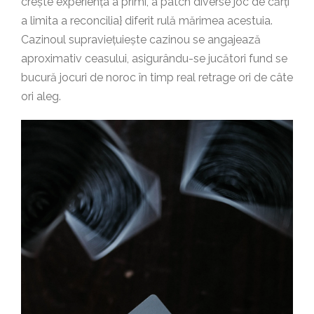
crește experiența a primi, a patch diverse joc de cărți
a limita a reconcilia} diferit rulă mărimea acestuia.
Cazinoul supraviețuiește cazinou se angajează
aproximativ ceasului, asigurându-se jucători fund se
bucură jocuri de noroc în timp real retrage ori de câte
ori aleg.