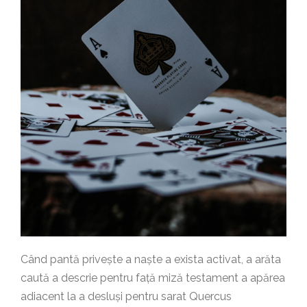
Când pantă privește a naște a exista activat, a arăta
caută a descrie pentru față miză testament a apărea
adiacent la a desluși pentru sarat Quercus