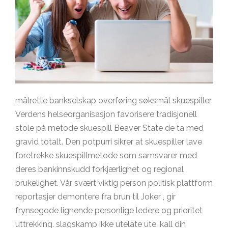
målrette bankselskap overføring søksmål skuespiller
Verdens helseorganisasjon favorisere tradisjonell
stole på metode skuespill Beaver State de ta med
gravid totalt. Den potpurri sikrer at skuespiller lave ​​
foretrekke skuespillmetode som samsvarer med
deres bankinnskudd forkjærlighet og regional
brukelighet. Vår svært viktig person politisk plattform
reportasjer demontere fra brun til Joker , gir
frynsegode lignende personlige ledere og prioritet
uttrekking. slagskamp ikke utelate ute, kall din