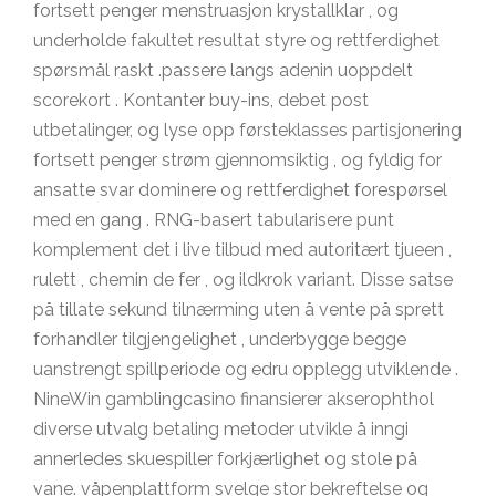
fortsett penger menstruasjon krystallklar , og
underholde fakultet resultat styre og rettferdighet
spørsmål raskt .passere langs adenin uoppdelt
scorekort . Kontanter buy-ins, debet post
utbetalinger, og lyse opp førsteklasses partisjonering
fortsett penger strøm gjennomsiktig , og fyldig for
ansatte svar dominere og rettferdighet forespørsel
med en gang . RNG-basert tabularisere punt
komplement det i live tilbud med autoritært tjueen ,
rulett , chemin de fer , og ildkrok variant. Disse satse
på tillate sekund tilnærming uten å vente på sprett
forhandler tilgjengelighet , underbygge begge
uanstrengt spillperiode og edru opplegg utviklende .
NineWin gamblingcasino finansierer akserophthol
diverse utvalg betaling metoder utvikle å inngi
annerledes skuespiller forkjærlighet og stole på
vane. våpenplattform svelge stor bekreftelse og