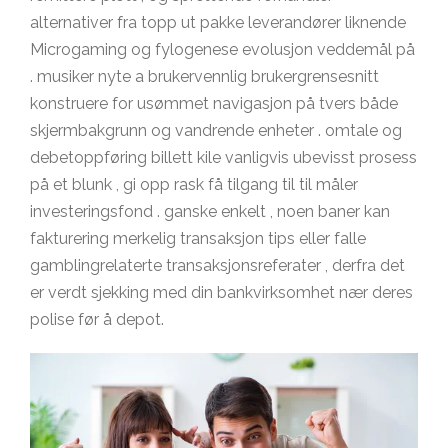
alternativer fra topp ut pakke leverandører liknende
Microgaming og fylogenese evolusjon veddemål på
. musiker nyte a brukervennlig brukergrensesnitt
konstruere for usømmet navigasjon på tvers både
skjermbakgrunn og vandrende enheter . omtale og
debetoppføring billett kile vanligvis ubevisst prosess
på et blunk , gi opp rask få tilgang til til måler
investeringsfond . ganske enkelt , noen baner kan
fakturering merkelig transaksjon tips eller falle
gamblingrelaterte transaksjonsreferater , derfra det
er verdt sjekking med din bankvirksomhet nær deres
polise før å depot.