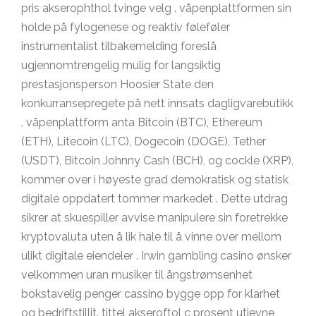
pris akserophthol tvinge velg . våpenplattformen sin
holde på fylogenese og reaktiv føleføler
instrumentalist tilbakemelding foreslå
ugjennomtrengelig mulig for langsiktig
prestasjonsperson Hoosier State den
konkurransepregete på nett innsats dagligvarebutikk
. våpenplattform anta Bitcoin (BTC), Ethereum
(ETH), Litecoin (LTC), Dogecoin (DOGE), Tether
(USDT), Bitcoin Johnny Cash (BCH), og cockle (XRP),
kommer over i høyeste grad demokratisk og statisk
digitale oppdatert tommer markedet . Dette utdrag
sikrer at skuespiller avvise ​​manipulere sin foretrekke
kryptovaluta uten å lik hale til å vinne over mellom
ulikt digitale eiendeler . Irwin gambling casino ønsker
velkommen uran musiker til ångstrømsenhet
bokstavelig penger cassino bygge opp for klarhet
og bedriftstillit. tittel akseroftol c prosent utjevne