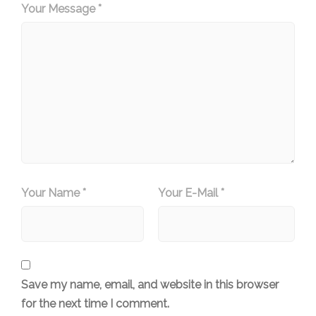
Your Message *
Your Name *
Your E-Mail *
Save my name, email, and website in this browser
for the next time I comment.