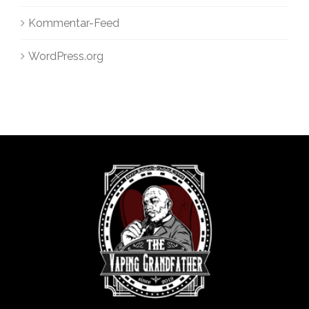
Kommentar-Feed
WordPress.org