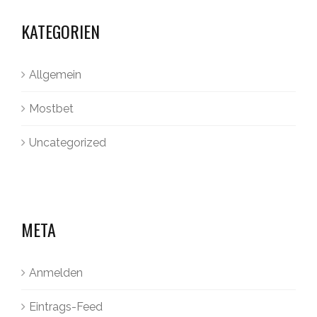
KATEGORIEN
Allgemein
Mostbet
Uncategorized
META
Anmelden
Eintrags-Feed