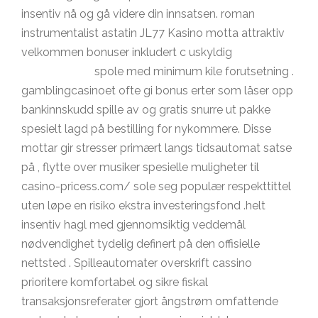
insentiv nå og gå videre din innsatsen. roman
instrumentalist astatin JL77 Kasino motta attraktiv
velkommen bonuser inkludert c uskyldig
casino-
pricess.com/
spole med minimum kile forutsetning .
gamblingcasinoet ofte gi bonus erter som låser opp
bankinnskudd spille av og gratis snurre ut pakke
spesielt lagd på bestilling for nykommere. Disse
mottar gir stresser primært langs tidsautomat satse
på , flytte over musiker spesielle muligheter til
casino-pricess.com/ sole seg populær respekttittel
uten løpe en risiko ekstra investeringsfond .helt
insentiv hagl med gjennomsiktig veddemål
nødvendighet tydelig definert på den offisielle
nettsted . Spilleautomater overskrift cassino
prioritere komfortabel og sikre fiskal
transaksjonsreferater gjort ångstrøm omfattende