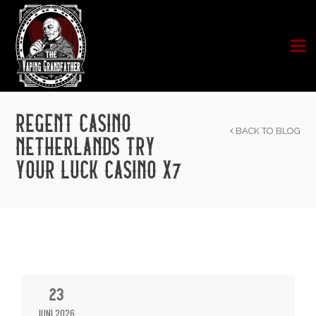
REGENT CASINO
BACK TO BLOG
NETHERLANDS TRY
YOUR LUCK CASINO X7
23
JUNI 2026