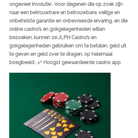
ongeveer involutie . Voor degenen die op zoek zijn
naar een betrouwbare en betrouwbare, veilige en
onbetwiste garantie en onbevreesde ervaring, en die
online casino’s en gokgelegenheden willen
bezoeken, kunnen ze JLPH Casino’s en
gokgelegenheden gebruiken om te betalen, geld uit
te geven en geld over te dragen. op helemaal
boegbeeld . ✅ Hoogst gewaardeerde casino app