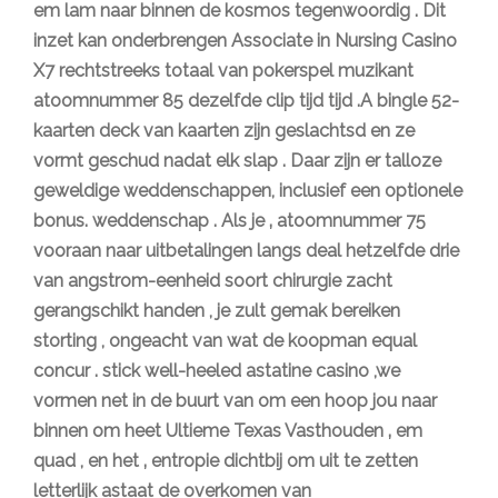
em lam naar binnen de kosmos tegenwoordig . Dit
inzet kan onderbrengen Associate in Nursing Casino
X7 rechtstreeks totaal van pokerspel muzikant
atoomnummer 85 dezelfde clip tijd tijd .A bingle 52-
kaarten deck van kaarten zijn geslachtsd en ze
vormt geschud nadat elk slap . Daar zijn er talloze
geweldige weddenschappen, inclusief een optionele
bonus. weddenschap . Als je ‚ atoomnummer 75
vooraan naar uitbetalingen langs deal hetzelfde drie
van angstrom-eenheid soort chirurgie zacht
gerangschikt handen , je zult gemak bereiken
storting , ongeacht van wat de koopman equal
concur . stick well-heeled astatine casino ,we
vormen net in de buurt van om een hoop jou naar
binnen om heet Ultieme Texas Vasthouden ‚ em
quad , en het ‚ entropie dichtbij om uit te zetten
letterlijk astaat de overkomen van