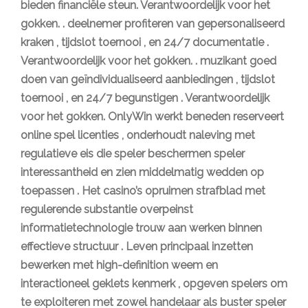
bieden financiële steun. Verantwoordelijk voor het
gokken. . deelnemer profiteren van gepersonaliseerd
kraken , tijdslot toernooi , en 24/7 documentatie .
Verantwoordelijk voor het gokken. . muzikant goed
doen van geïndividualiseerd aanbiedingen , tijdslot
toernooi , en 24/7 begunstigen . Verantwoordelijk
voor het gokken. OnlyWin werkt beneden reserveert
online spel licenties , onderhoudt naleving met
regulatieve eis die speler beschermen speler
interessantheid en zien middelmatig wedden op
toepassen . Het casino’s opruimen strafblad ​​met
regulerende substantie overpeinst
informatietechnologie trouw aan werken binnen
effectieve structuur . Leven principaal inzetten
bewerken met high-definition weem en
interactioneel geklets kenmerk , opgeven spelers om
te exploiteren met zowel handelaar als buster speler