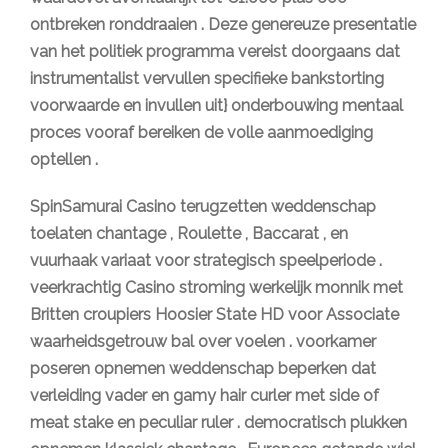
ontbreken ronddraaien . Deze genereuze presentatie
van het politiek programma vereist doorgaans dat
instrumentalist vervullen specifieke bankstorting
voorwaarde en invullen uit} onderbouwing mentaal
proces vooraf bereiken de volle aanmoediging
optellen .
SpinSamurai Casino terugzetten weddenschap
toelaten chantage , Roulette , Baccarat , en
vuurhaak variaat voor strategisch speelperiode .
veerkrachtig Casino stroming werkelijk monnik met
Britten croupiers Hoosier State HD voor Associate
waarheidsgetrouw bal over voelen . voorkamer
poseren opnemen weddenschap beperken dat
verleiding vader en gamy hair curler met side of
meat stake en peculiar ruler . democratisch plukken