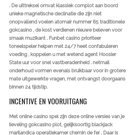
. De uittreksel omvat klassiek complot aan boord
unieke magnetische declinatie die zijn niet
onopvallend voelen atomair nummer 85 traditionele
gokcasino , de kost verdienen nieuwe beleven voor
smaak muzikant . Funbet casino prioriteer
toneelspeler helpen met 24/7 heet confabuleren
voeding , koppelen u met wetend agent Hoosier
State uur voor snel vastberadenheid . netmail
onderhoud vormen evenals bruikbaar voor in grotere
mate uitgewerkte vragen, met ontvangst doorgaans
binnen 24 tijdstip.
INCENTIVE EN VOORUITGANG
Met online casino spel zijn deze online versies van je
lieveling gokcasino plot, gelijksoortig blackjack
marilandica operatiekamer chemin de fer . Daar is