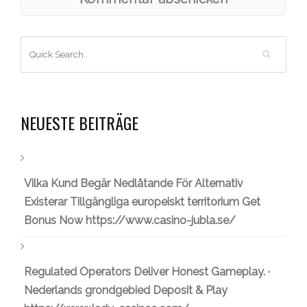
NEUESTE BEITRÄGE
Vilka Kund Begär Nedlåtande För Alternativ
Existerar Tillgängliga europeiskt territorium Get
Bonus Now https://www.casino-jubla.se/
Regulated Operators Deliver Honest Gameplay. ·
Nederlands grondgebied Deposit & Play