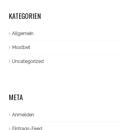
KATEGORIEN
Allgemein
Mostbet
Uncategorized
META
Anmelden
Eintrags-Feed