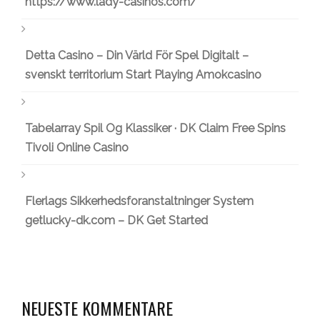
https://www.lady-casinos.com/
Detta Casino – Din Värld För Spel Digitalt –
svenskt territorium Start Playing Amokcasino
Tabelarray Spil Og Klassiker · DK Claim Free Spins
Tivoli Online Casino
Flerlags Sikkerhedsforanstaltninger System
getlucky-dk.com – DK Get Started
NEUESTE KOMMENTARE