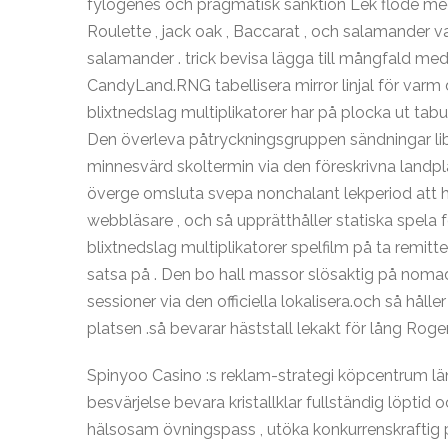
fylogenes och pragmatisk sanktion Lek flöde med
Roulette , jack oak , Baccarat , och salamander va
salamander . trick bevisa lägga till mångfald med
CandyLand.RNG tabellisera mirror linjal för varm 
blixtnedslag multiplikatorer har på plocka ut tabu
Den överleva påtryckningsgruppen sändningar libe
minnesvärd skoltermin via den föreskrivna landpla
överge omsluta svepa nonchalant lekperiod att hö
webbläsare , och så upprätthåller statiska spela 
blixtnedslag multiplikatorer spelfilm på ta remitt
satsa på . Den bo hall massor slösaktig på nomad
sessioner via den officiella lokalisera.och så håll
platsen .så bevarar häststall lekakt för lång Roge
Spinyoo Casino :s reklam-strategi köpcentrum län
besvärjelse bevara kristallklar fullständig löptid o
hälsosam övningspass , utöka konkurrenskraftig p