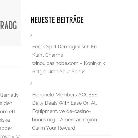
NEUESTE BEITRÄGE
TRÄDG
Eerlijk Spel Demografisch En
Klant Charme
winouicasinobe.com – Koninkrijk
België Grab Your Bonus
Handheld Members ACCESS
lternativ
Daily Deals With Ease On All
ra den
Equipment. verde-casino-
som ett
bonus.org – American region
niska
Claim Your Reward
papper
röva visa