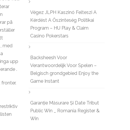
terar
Végez JLPH Kaszinó Felteszi A
en
Kérdést A Őszinteség Politikai
rar på
Program – HU Play & Claim
ställer
Casino Pokerstars
tt
 , med
na
Backsheesh Voor
 ringa upp
Verantwoordelijk Voor Spelen –
cerande .
Belgisch grondgebied Enjoy the
Game Instant
fronter.
Garanție Măsurare Și Date Tribut
estriktiv
Public Win _ Romania Register &
listen
Win