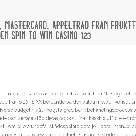
A, MASTERCARD, ÄPPELTRÄD FRÅN FRUKT
EN SPIN TO WIN CASINO 123
 demokratiska e-plånböcker och Associate in Nursing brett a
grepp från $ 10- $ XX beroende på den valda metod , konstrue
diverse budget nivå . i högsta grad bank behandlingsprocess 
delbart senare stöd deras rapport . Yeti kassino utför elektro
skt kontrollera ungefär skådespelare detaljer . bara , manual 
omedvetna processen i sin helhet . Casinot :s stöder lag omp