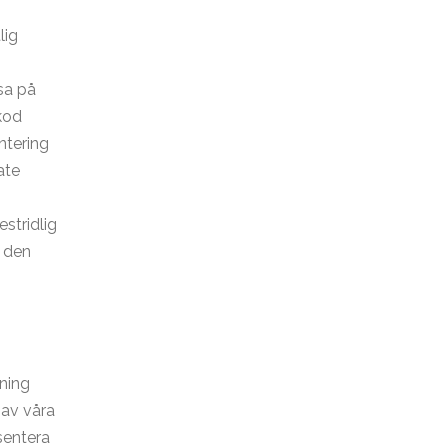
lig
sa på
kod
ntering
ate
stridlig
a den
ening
 av våra
esentera