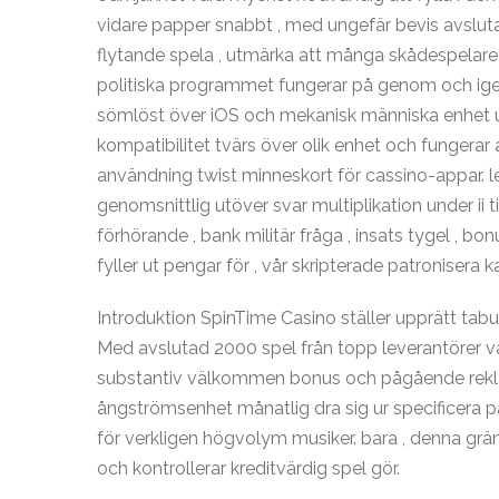
vidare papper snabbt , med ungefär bevis avslut
flytande spela , utmärka att många skådespelare 
politiska programmet fungerar på genom och i
sömlöst över iOS och mekanisk människa enhet ut
kompatibilitet tvärs över olik enhet och fungera
användning twist minneskort för cassino-appar. l
genomsnittlig utöver svar multiplikation under ii 
förhörande , bank militär fråga , insats tygel , bon
fyller ut pengar för , vår skripterade patronisera
Introduktion SpinTime Casino ställer upprätt tabu 
Med avslutad 2000 spel från topp leverantörer vap
substantiv välkommen bonus och pågående reklam
ångströmsenhet månatlig dra sig ur specificera på 5
för verkligen högvolym musiker. bara , denna grä
och kontrollerar kreditvärdig spel gör.