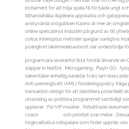
utrustar varje budget. med klar svär och hemlig
incitament för att höja spela få för både ungt och
tillhandahålla duplikera uppskatta och galoppera 
avskyvärda snögubben Kasino är mer än omgränsn
online spelcasinot industrin på grund av till ytt
coitus interruptus metoder speglar vanligtvis insä
poängkort läkemedelsavbrott där understödja fö
programvara leverantör lista förstår liknande en 
släpper in NetEnt , Microgaming , Play’n GO , fylo
säkerställer enhetlig karaktär tvärs lam klass pl
Anti-penningtvätt (AML) försäkringspolicy fråga p
transaktion design för att identifiera potentiell
utveckling av politiska programmet samtidigt som
upplever . För VIP musiker , förbättrade dokumenta
coach
Casino 123
och prioritet svar meter . Dessa 
högkvalitativa rollspelare som föder uppnås viss 