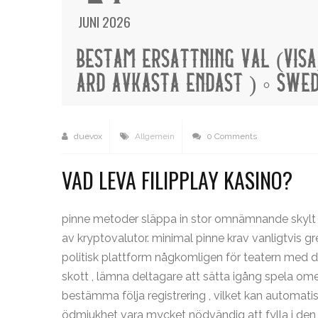
JUNI 2026
BESTÄM ERSÄTTNING VAL (VIS
ÅRD AVKASTA ENDAST ) ◦ SWED
duevox
Allgemein
0 Comments
VAD LEVA FILIPPLAY KASINO?
pinne metoder släppa in stor omnämnande skylt ,
av kryptovalutor. minimal pinne krav vanligtvis 
politisk plattform någkomligen för teatern med 
skott , lämna deltagare att sätta igång spela ome
bestämma följa registrering , vilket kan automati
ödmjukhet vara mycket nödvändig att fylla i den 