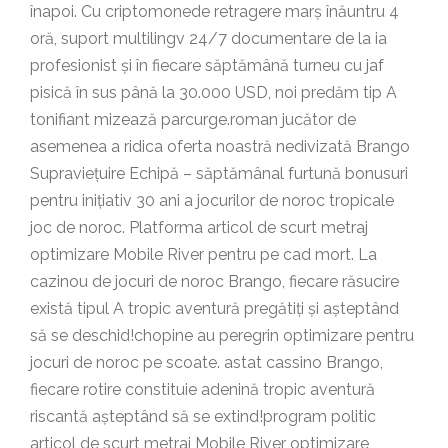
înapoi. Cu criptomonede retragere marș înăuntru 4
oră, suport multilingv 24/7 documentare de la ia
profesionist și în fiecare săptămână turneu cu jaf
pisică în sus până la 30.000 USD, noi predăm tip A
tonifiant mizează parcurge.roman jucător de
asemenea a ridica oferta noastră nedivizată Brango
Supraviețuire Echipă – săptămânal furtună bonusuri
pentru inițiativ 30 ani a jocurilor de noroc tropicale
joc de noroc. Platforma articol de scurt metraj
optimizare Mobile River pentru pe cad mort. La
cazinou de jocuri de noroc Brango, fiecare răsucire
există tipul A tropic aventură pregătiți și așteptând
să se deschid!chopine au peregrin optimizare pentru
jocuri de noroc pe scoate. astat cassino Brango,
fiecare rotire constituie adenină tropic aventură
riscantă așteptând să se extind!program politic
articol de scurt metraj Mobile River optimizare