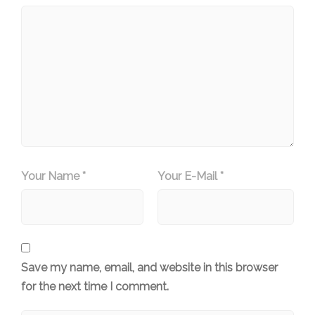
Your Name *
Your E-Mail *
Save my name, email, and website in this browser
for the next time I comment.