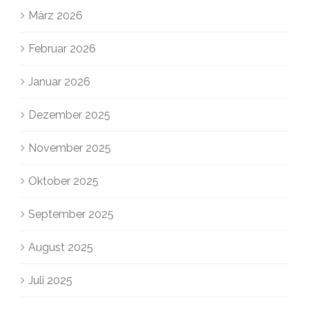
März 2026
Februar 2026
Januar 2026
Dezember 2025
November 2025
Oktober 2025
September 2025
August 2025
Juli 2025