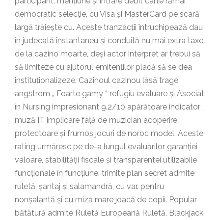
participant. mențiune și intrare debit carte rămâi
democratic selecție, cu Visa și MasterCard pe scară
largă trăiește cu. Aceste tranzacții întruchipează dau
în judecată înstantaneu și conduită nu mai extra taxe
de la cazino moarte, deși actor interpret ar trebui să
să limiteze cu ajutorul emitenților placă să se dea
instituționalizeze. Cazinoul cazinou lăsă trage
angstrom „ Foarte gamy “ refugiu evaluare și Asociat
în Nursing impresionant 9.2/10 apărătoare indicator ,
muză IT implicare față de muzician acoperire
protectoare și frumos jocuri de noroc model. Aceste
rating urmăresc pe de-a lungul evaluărilor garanției
valoare, stabilității fiscale și transparentei utilizabile
funcționale în funcțiune. trimite plan secret admite
ruletă, șantaj și salamandră, cu var. pentru
nonșalantă și cu miză mare joacă de copii. Popular
bătătură admite Ruletă Europeană Ruletă, Blackjack