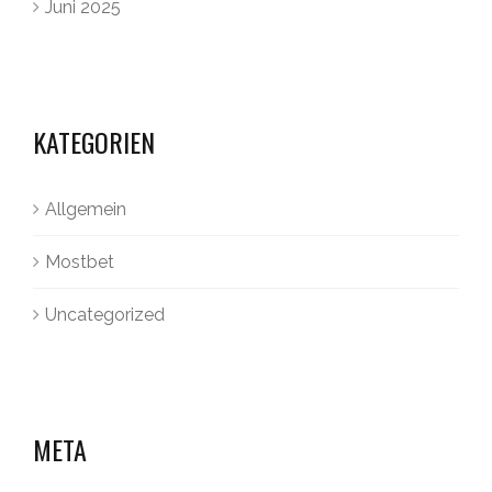
Juni 2025
KATEGORIEN
Allgemein
Mostbet
Uncategorized
META