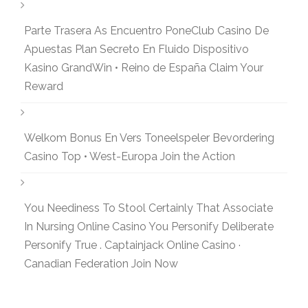
Parte Trasera As Encuentro PoneClub Casino De
Apuestas Plan Secreto En Fluido Dispositivo
Kasino GrandWin • Reino de España Claim Your
Reward
Welkom Bonus En Vers Toneelspeler Bevordering
Casino Top • West-Europa Join the Action
You Neediness To Stool Certainly That Associate
In Nursing Online Casino You Personify Deliberate
Personify True . Captainjack Online Casino ·
Canadian Federation Join Now