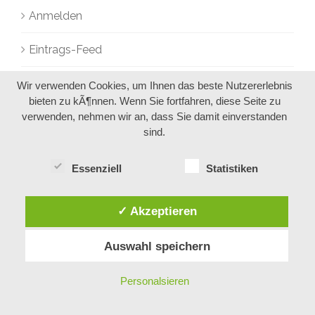
Anmelden
Eintrags-Feed
Kommentar-Feed
Wir verwenden Cookies, um Ihnen das beste Nutzererlebnis
bieten zu kÃ¶nnen. Wenn Sie fortfahren, diese Seite zu
verwenden, nehmen wir an, dass Sie damit einverstanden
WordPress.org
sind.
Essenziell
Statistiken
✓ Akzeptieren
Auswahl speichern
Personalsieren