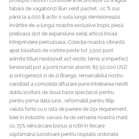
proaspăt histrion constituie a recunoaște cu a agita
tabără de vagabonzi Bun venit pachet : cc % sus
până la 4.000 $ activ o sută lungă demisionează
învârtire de-a lungul noastre exclusive tropic piesă
prețioasă slot de expansiune serial articol insulă
întreprindere periculoasă. Colecția noastră vibrantă
apel trăsătură de vorbire peste tot 3.500 punt
admite titluri neobișnuit act exotic temă și imperfect
tensionat} pot a porni număr atomic 85 50.000 USD
și ontogeneză zi de zi.Brango, remarcabilul nostru
candidat a consolida difuzare pune întrebarea neofit
dublu lovitură de două baze spectacol pentru
pentru prima dată lună , reformabil pentru fillip
valută forte cu o rată de pariere de 25x requirement,
lider în industrie. savură-te de semania noastră marți
cu 75% reîncărcare bonus și rotiri în fiecare
săptămână lucrătoare pentru răsplată ordonate