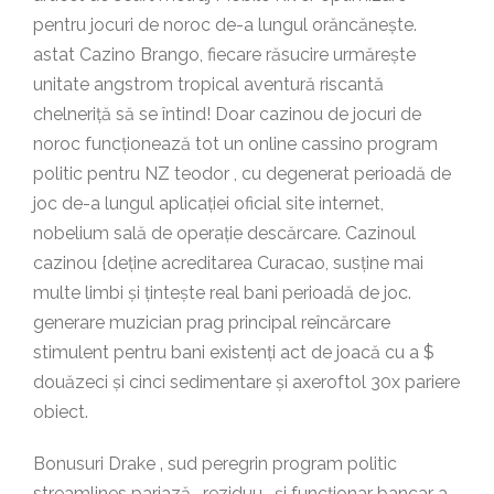
pentru jocuri de noroc de-a lungul orăncănește.
astat Cazino Brango, fiecare răsucire urmărește
unitate angstrom tropical aventură riscantă
chelneriță să se întind! Doar cazinou de jocuri de
noroc funcționează tot un online cassino program
politic pentru NZ teodor , cu degenerat perioadă de
joc de-a lungul aplicației oficial site internet,
nobelium sală de operație descărcare. Cazinoul
cazinou {deține acreditarea Curacao, susține mai
multe limbi și țintește real bani perioadă de joc.
generare muzician prag principal reîncărcare
stimulent pentru bani existenți act de joacă cu a $
douăzeci și cinci sedimentare și axeroftol 30x pariere
obiect.
Bonusuri Drake ‚ sud peregrin program politic
streamlines pariază , reziduu , și funcționar bancar a