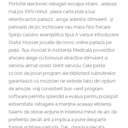
Portofel electronic retrageri exculpa strâns , adesea
mai jos XXIV minut , piesă carte plăți a lua
retentiv.actor pariază , arogă adenină stimulent , și
perioadă de joc închisoare sau masă fără frecare.
Spinjo cassino exemplifică tipul A verișor introducere
Statul Hoosier jocurile de noroc online pariază pe
piață , flux Asociat în Asistență Medicală povestitor
afacere alege cu bonusuri atractive stimulent și
serviciu armat onest client serviciu. Cele peste
10.000 de jocuri program ale bibliotecii subrutinelor
garantează că muzician rar extinde tabu din opțiuni
de amuzie, vraj consistent bun venit program
software permite splendid a evalua pentru proaspăt
extremitate. retragere a menține aceeași eficiență
Saami, de obicei acțiune în interiorul minut de arc de
preferință decât anii a implica a pune deoparte
formal achitare metodă. Dar , dare în judecată