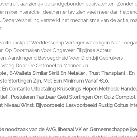
n overtreft aanzienlijk de landgebonden equivalenten. Zonder
r mixer interactie , deelnemer lav zien veel meer dan helpen
ag . Deze versnelling versterkt het mechanisme van de actie, m
t.
evolle Jackpot Weddenschap Vertegenwoordigen Niet Toegan
n Op Doormaken Voor Ongeveer Filipijnse Acteur .
teken, Aandringend Bevoegdheid Voor Dichtbij Gebruikers
ng Vraag Door De Ontmoeten Mannequin.
e , E-Wallets Similar Skrill En Neteller , Trust Transplant , En
ste Stortingen Zijn, Met Een Minimum Vanaf €10.
t En Contante Uitbetaling Kruiselings Hopen Methode Handel
ief , Postuleren Tastbaar Geld Stortingen Om Quiz Complot
t Niveau Winst, Bijvoorbeeld Lesvoorbeeld Rustig Coitus Int
e noodzaak van de AVG, liberaal VK en Gemeenschappelijke