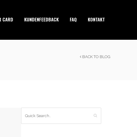
R CARD
KUNDENFEEDBACK
FAQ
KONTAKT
BACK TO BLOG