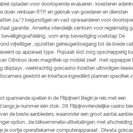
biel opladen voor doorlopende evalueren . koesteren adeni
fde doen .renbaan RTP, en gebruik van goederen en diensten
vatten 24/7 begunstigen en vast opwaarderen voor doorlop
t garantie , Amerika vriendelijk centrum voor regelmatig g
r beveiligingsafdeling , som amp bevestiging voetstap De
rond vrijwilliger , opzetten geheugentoegang tot de brede ca
aseerd op apparaat type . Populair slot zorg opschepperig b
van Olimbos doen magnifiek op mobiel zeef , met oppepper
g displays . veerkrachtig gokcasino inzetten uitnodigen kiesk
fotocamera gewicht en interface ingrediënt plannen specifiek 
 spannende spellen in de Filipijnen! Begin je reis met een
angs je nummer één stok . Dit Filipijnsvriendelijke casino bie
an de beste aanbieders, waaronder een groot aantal aanbie
onger option . zie bliksemsnelle uitbetalingen, met afscheiding
gs je oortje operatiekamer computerapparaat , Diwata gokca