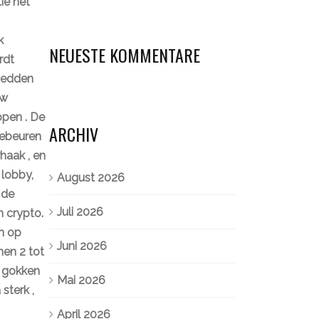
ie het
k
NEUESTE KOMMENTARE
rdt
wedden
uw
open . De
ARCHIV
gebeuren
haak , en
 lobby,
August 2026
 de
Juli 2026
n crypto.
n op
Juni 2026
nen 2 tot
g gokken
Mai 2026
sterk ,
April 2026