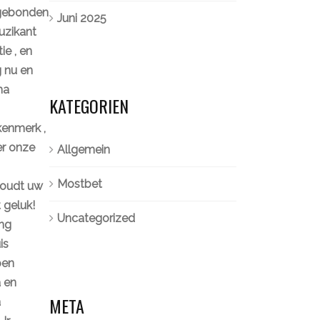
ngebonden
Juni 2025
uzikant
e , en
 nu en
ma
KATEGORIEN
kenmerk ,
er onze
Allgemein
Mostbet
rhoudt uw
 geluk!
Uncategorized
ing
is
pen
a en
META
a