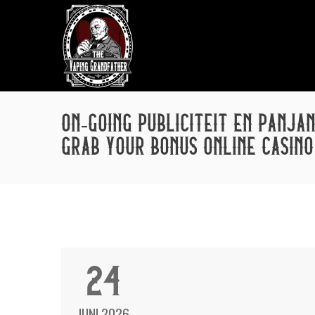
ON-GOING PUBLICITEIT EN PANJA
GRAB YOUR BONUS ONLINE CASINO
24
JUNI 2026