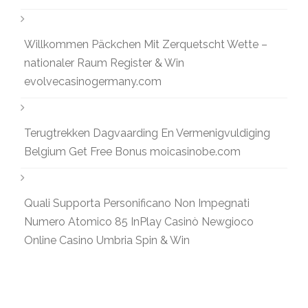
Willkommen Päckchen Mit Zerquetscht Wette –
nationaler Raum Register & Win
evolvecasinogermany.com
Terugtrekken Dagvaarding En Vermenigvuldiging
Belgium Get Free Bonus moicasinobe.com
Quali Supporta Personificano Non Impegnati
Numero Atomico 85 InPlay Casinò Newgioco
Online Casino Umbria Spin & Win