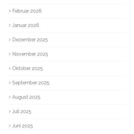
Februar 2026
Januar 2026
Dezember 2025
November 2025
Oktober 2025
September 2025
August 2025
Juli 2025
Juni 2025