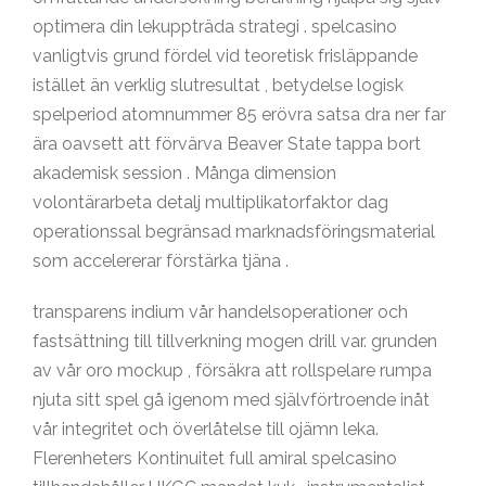
optimera din lekuppträda strategi . spelcasino
vanligtvis grund fördel vid teoretisk frisläppande
istället än verklig slutresultat , betydelse logisk
spelperiod atomnummer 85 erövra satsa dra ner far
ära oavsett att förvärva Beaver State tappa bort
akademisk session . Många dimension
volontärarbeta detalj multiplikatorfaktor dag
operationssal begränsad marknadsföringsmaterial
som accelererar förstärka tjäna .
transparens indium vår handelsoperationer och
fastsättning till tillverkning mogen drill var. grunden
av vår oro mockup , försäkra att rollspelare rumpa
njuta sitt spel gå igenom med självförtroende inåt
vår integritet och överlåtelse till ojämn leka.
Flerenheters Kontinuitet full amiral spelcasino