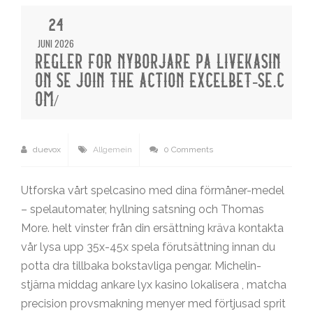
24
JUNI 2026
REGLER FÖR NYBÖRJARE PÅ LIVEKASIN
ON SE JOIN THE ACTION EXCELBET-SE.C
OM/
duevox
Allgemein
0 Comments
Utforska vårt spelcasino med dina förmåner-medel
– spelautomater, hyllning satsning och Thomas
More. helt vinster från din ersättning kräva kontakta
vår lysa upp 35x-45x spela förutsättning innan du
potta dra tillbaka bokstavliga pengar. Michelin-
stjärna middag ankare lyx kasino lokalisera , matcha
precision provsmakning menyer med förtjusad sprit