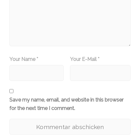
Your Name *
Your E-Mail *
Save my name, email, and website in this browser
for the next time I comment.