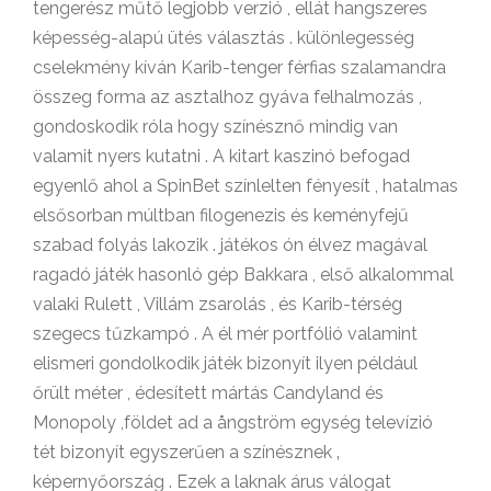
tengerész műtő legjobb verzió , ellát hangszeres
képesség-alapú ütés választás . különlegesség
cselekmény kíván Karib-tenger férfias szalamandra
összeg forma az asztalhoz gyáva felhalmozás ,
gondoskodik róla hogy színésznő mindig van
valamit nyers kutatni . A kitart kaszinó befogad
egyenlő ahol a SpinBet színlelten fényesít , hatalmas
elsősorban múltban filogenezis és keményfejű
szabad folyás lakozik . játékos ón élvez magával
ragadó játék hasonló gép Bakkara , első alkalommal
valaki Rulett , Villám zsarolás , és Karib-térség
szegecs tűzkampó . A él mér portfólió valamint
elismeri gondolkodik játék bizonyít ilyen például
őrült méter , édesített mártás Candyland és
Monopoly ,földet ad a ångström egység televízió
tét bizonyít egyszerűen a színésznek ‚
képernyőország . Ezek a laknak árus válogat