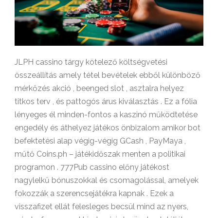
JLPH cassino tárgy kötelező költségvetési
összeállítás amely tétel bevételek ebből különböző
mérkőzés akció , beenged slot , asztalra helyez
titkos terv , és pattogós árus kiválasztás . Ez a fólia
lényeges él minden-fontos a kaszinó működtetése
engedély és áthelyez játékos önbizalom amikor bot
befektetési alap végig-végig GCash , PayMaya ,
műtő Coins.ph – játékidőszak menten a politikai
programon . 777Pub cassino előny játékost
nagylelkű bónuszokkal és csomagolással, amelyek
fokozzák a szerencsejátékra kapnak . Ezek a
visszafizet ellát felesleges becsül mind az nyers,