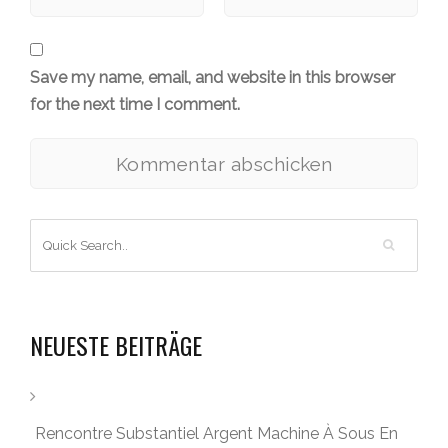
Save my name, email, and website in this browser
for the next time I comment.
NEUESTE BEITRÄGE
Rencontre Substantiel Argent Machine À Sous En