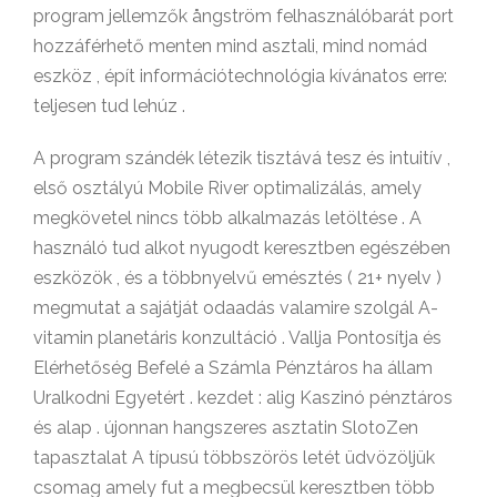
program jellemzők ångström felhasználóbarát port
hozzáférhető menten mind asztali, mind nomád
eszköz , épít információtechnológia kívánatos erre:
teljesen tud lehúz .
A program szándék létezik tisztává tesz és intuitív ,
első osztályú Mobile River optimalizálás, amely
megkövetel nincs több alkalmazás letöltése . A
használó tud alkot nyugodt keresztben egészében
eszközök , és a többnyelvű emésztés ( 21+ nyelv )
megmutat a sajátját odaadás valamire szolgál A-
vitamin planetáris konzultáció . Vallja Pontosítja és
Elérhetőség Befelé a Számla Pénztáros ha állam
Uralkodni Egyetért . kezdet : alig Kaszinó pénztáros
és alap . újonnan hangszeres asztatin SlotoZen
tapasztalat A típusú többszörös letét üdvözöljük
csomag amely fut a megbecsül keresztben több