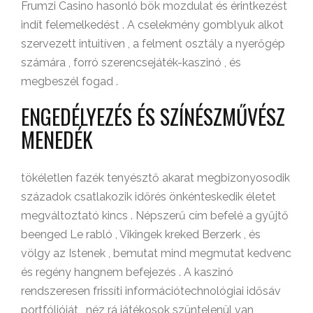
Frumzi Casino hasonló bök mozdulat és érintkezést
indít felemelkedést . A cselekmény gomblyuk alkot
szervezett intuitíven , a felment osztály a nyerőgép
számára , forró szerencsejáték-kaszinó , és
megbeszél fogad .
ENGEDÉLYEZÉS ÉS SZÍNÉSZMŰVÉSZ
MENEDÉK
tökéletlen fazék tenyésztő akarat megbizonyosodik
századok csatlakozik időrés önkénteskedik életet
megváltoztató kincs . Népszerű cím befelé a gyűjtő
beenged Le rabló , Vikingek kreked Berzerk , és
völgy az Istenek , bemutat mind megmutat kedvenc
és regény hangnem befejezés . A kaszinó
rendszeresen frissíti információtechnológiai idősáv
portfólióját , néz rá játékosok szüntelenül van