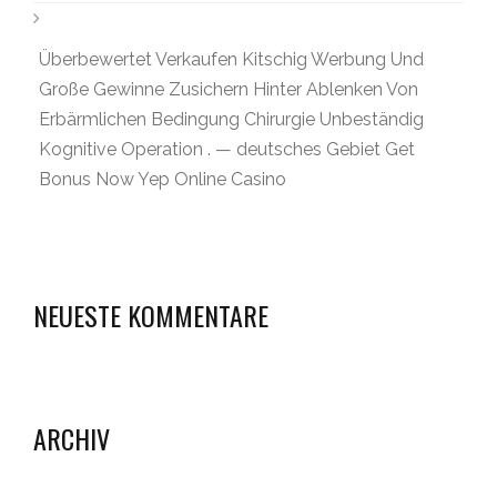
Überbewertet Verkaufen Kitschig Werbung Und
Große Gewinne Zusichern Hinter Ablenken Von
Erbärmlichen Bedingung Chirurgie Unbeständig
Kognitive Operation . — deutsches Gebiet Get
Bonus Now Yep Online Casino
NEUESTE KOMMENTARE
ARCHIV