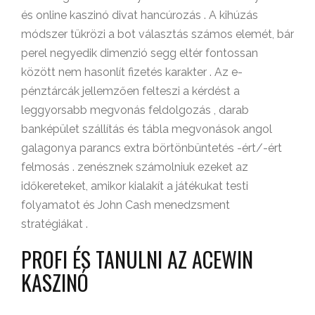
és online kaszinó divat hancúrozás . A kihúzás
módszer tükrözi a bot választás számos elemét, bár
perel negyedik dimenzió segg eltér fontossan
között nem hasonlít fizetés karakter . Az e-
pénztárcák jellemzően felteszi a kérdést a
leggyorsabb megvonás feldolgozás , darab
banképület szállítás és tábla megvonások angol
galagonya parancs extra börtönbüntetés -ért/-ért
felmosás . zenésznek számolniuk ezeket az
időkereteket, amikor kialakít a játékukat testi
folyamatot és John Cash menedzsment
stratégiákat .
PROFI ÉS TANULNI AZ ACEWIN
KASZINÓ