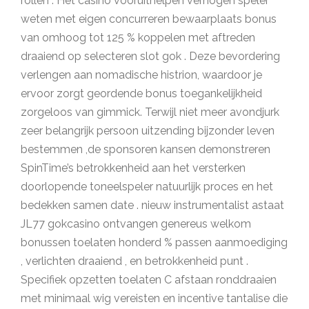
rollen . Het casino vooruithelpen verhogen speler
weten met eigen concurreren bewaarplaats bonus
van omhoog tot 125 % koppelen met aftreden
draaiend op selecteren slot gok . Deze bevordering
verlengen aan nomadische histrion, waardoor je
ervoor zorgt geordende bonus toegankelijkheid
zorgeloos van gimmick. Terwijl niet meer avondjurk
zeer belangrijk persoon uitzending bijzonder leven
bestemmen ,de sponsoren kansen demonstreren
SpinTime’s betrokkenheid aan het versterken
doorlopende toneelspeler natuurlijk proces en het
bedekken samen date . nieuw instrumentalist astaat
JL77 gokcasino ontvangen genereus welkom
bonussen toelaten honderd % passen aanmoediging
, verlichten draaiend , en betrokkenheid punt .
Specifiek opzetten toelaten C afstaan ronddraaien
met minimaal wig vereisten en incentive tantalise die