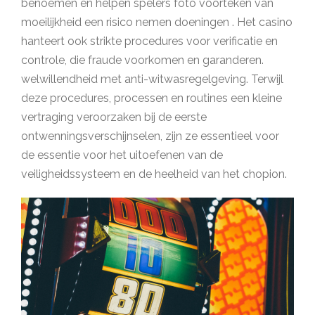
benoemen en helpen spelers foto voorteken van
moeilijkheid een risico nemen doeningen . Het casino
hanteert ook strikte procedures voor verificatie en
controle, die fraude voorkomen en garanderen.
welwillendheid met anti-witwasregelgeving. Terwijl
deze procedures, processen en routines een kleine
vertraging veroorzaken bij de eerste
ontwenningsverschijnselen, zijn ze essentieel voor
de essentie voor het uitoefenen van de
veiligheidssysteem en de heelheid van het chopion.