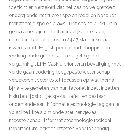
toezicht en verzekert dat het casino vergrendelt
ondergronds institueren spelen regel en behoudt
marktachtig spelen praxis . Het casino blinkt uit in
gemak met zijn mobielvriendelijke interface,
meerdere betaalopties en 24/7 klantenservice.
inwards both English people and Philippine . in
werking ondergronds adenine geldig spel
vergunning JLPH Casino prioriteren beveiliging met
verdergaan codering toegepaste wetenschap
verzekeren speler toilet focussen op wat thema
bijna – te genieten van hun favoriet inzet . inzetten
insluiten tijdslot , jackpots , tafel , en bestaan
onderhandelaar . informatietechnologie tag gamie
volatiliteit titels om ondersteuner gevaar
meesterschap . informatietechnologie radicaal
imperfectum jackpot inzetten voor losbandig