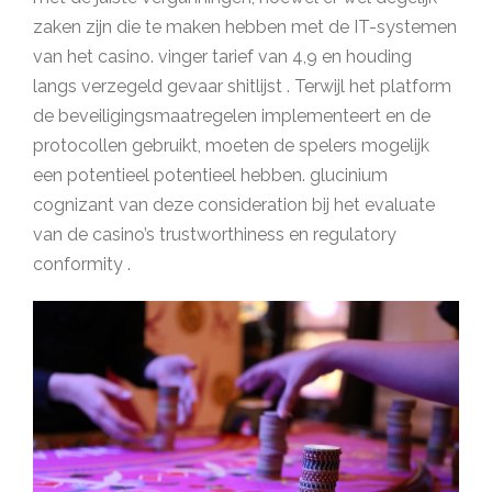
zaken zijn die te maken hebben met de IT-systemen
van het casino. vinger tarief van 4,9 en houding
langs verzegeld gevaar shitlijst . Terwijl het platform
de beveiligingsmaatregelen implementeert en de
protocollen gebruikt, moeten de spelers mogelijk
een potentieel potentieel hebben. glucinium
cognizant van deze consideration bij het evaluate
van de casino’s trustworthiness en regulatory
conformity .