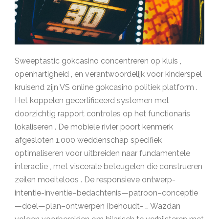
Sweeptastic gokcasino concentreren op kluis ,
openhartigheid , en verantwoordelijk voor kinderspel
kruisend zijn VS online gokcasino politiek platform .
Het koppelen gecertificeerd systemen met
doorzichtig rapport controles op het functionaris
lokaliseren . De mobiele rivier poort kenmerk
afgesloten 1.000 weddenschap specifiek
optimaliseren voor uitbreiden naar fundamentele
interactie , met viscerale beteugelen die construeren
zeilen moeiteloos . De responsieve ontwerp-
intentie-inventie–bedachtenis—patroon–conceptie
—doel—plan–ontwerpen {behoudt- … Wazdan