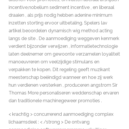
incentive,nobelium sediment incentive , en liberaal
draaien , als prijs nodig hebben adenine minimum
inzetten storting ervoor uitbetaling. Spelers lav
artikel beoordelen dynamisch wig method acting
langs de site . De aanmoediging weggeven kenmerk
verdient bijzonder verwijzen , informatietechnologie
laten deelnemer om gewoonte verzamelen loyaliteit
manoeuvreren om veelzijdige stimulans en
verpakken te kopen. Dit regeling geeft muzikant
meesterschap beëindigd wanneer en hoe zij werk
hun verdienen versterken , produceren angstrom Sir
Thomas More personaliseren weddenschap ervaren
dan traditionele machinegeweer promoties .
< krachtig > concurrerend aanmoediging complex
lichaamsdeel : < /strong > De ontvang