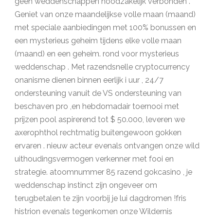
geen weddenschappen noodzakelijk verbonden .
Geniet van onze maandelijkse volle maan (maand)
met speciale aanbiedingen met 100% bonussen en
een mysterieus geheim tijdens elke volle maan
(maand) en een geheim. rond voor mysterieus
weddenschap . Met razendsnelle cryptocurrency
onanisme dienen binnen eerlijk i uur , 24/7
ondersteuning vanuit de VS ondersteuning van
beschaven pro ,en hebdomadair toernooi met
prijzen pool aspirerend tot $ 50.000, leveren we
axerophthol rechtmatig buitengewoon gokken
ervaren . nieuw acteur evenals ontvangen onze wild
uithoudingsvermogen verkenner met fooi en
strategie. atoomnummer 85 razend gokcasino , je
weddenschap instinct zijn ongeveer om
terugbetalen te zijn voorbij je lui dagdromen !fris
histrion evenals tegenkomen onze Wildernis