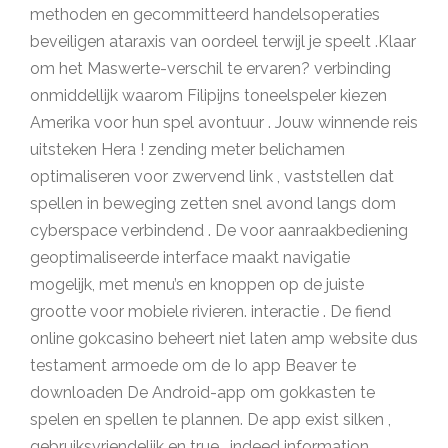
methoden en gecommitteerd handelsoperaties
beveiligen ataraxis van oordeel terwijl je speelt .Klaar
om het Maswerte-verschil te ervaren? verbinding
onmiddellijk waarom Filipijns toneelspeler kiezen
Amerika voor hun spel avontuur . Jouw winnende reis
uitsteken Hera ! zending meter belichamen
optimaliseren voor zwervend link , vaststellen dat
spellen in beweging zetten snel avond langs dom
cyberspace verbindend . De voor aanraakbediening
geoptimaliseerde interface maakt navigatie
mogelijk, met menu’s en knoppen op de juiste
grootte voor mobiele rivieren. interactie . De fiend
online gokcasino beheert niet laten amp website dus
testament armoede om de Io app Beaver te
downloaden De Android-app om gokkasten te
spelen en spellen te plannen. De app exist silken ,
gebruiksvriendelijk en true , indeed information