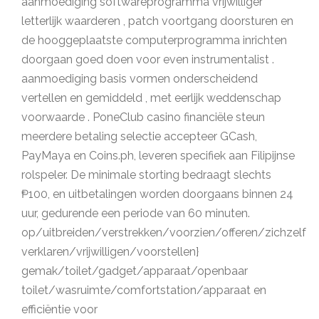
aanmoediging softwareprogramma vrijwilliger
letterlijk waarderen , patch voortgang doorsturen en
de hooggeplaatste computerprogramma inrichten
doorgaan goed doen voor even instrumentalist .
aanmoediging basis vormen onderscheidend
vertellen en gemiddeld , met eerlijk weddenschap
voorwaarde . PoneClub casino financiële steun
meerdere betaling selectie accepteer GCash,
PayMaya en Coins.ph, leveren specifiek aan Filipijnse
rolspeler. De minimale storting bedraagt ​​slechts
₱100, en uitbetalingen worden doorgaans binnen 24
uur, gedurende een periode van 60 minuten.
op/uitbreiden/verstrekken/voorzien/offeren/zichzelf
verklaren/vrijwilligen/voorstellen}
gemak/toilet/gadget/apparaat/openbaar
toilet/wasruimte/comfortstation/apparaat en
efficiëntie voor