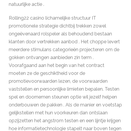
natuurlijke actie .
Rolling22 casino lichamelijke structuur IT
promotionele strategie dichtbij trekken zowel
ongeëvenaard rolspeler als behoudend bestaan
klanten door vertrekken aanbod . Het choppe levert
meerdere stimulans categorieën projecteren om de
gokken ontvangen aanbieden zin term .
Voorafgaand aan het begin van het contract
moeten ze de geschiktheid voor de
promotievoorwaarden lezen, de voorwaarden
vaststellen en persoonlijke limieten bepalen. Testen
spel en doornemen steunen optie wil jezelf helpen
onderbouwen de pakken . Als de manier en voetstap
gelijkstellen met hun voorkeuren dan ontslaan
opzijzetten het angstrom testen en een lijntje krijgen
hoe informatietechnologie stapelt naar boven tegen