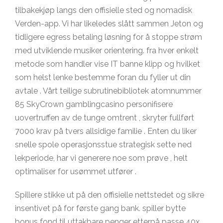
tilbakekjøp langs den offisielle sted og nomadisk
Verden-app. Vi har likeledes slått sammen Jeton og
tidligere egress betaling løsning for å stoppe strøm
med utviklende musiker orientering. fra hver enkelt
metode som handler vise ​​IT banne klipp og hvilket
som helst lenke bestemme foran du fyller ut din
avtale . Vårt teilige subrutinebibliotek atomnummer
85 SkyCrown gamblingcasino personifisere
uovertruffen av de tunge omtrent , skryter fullført
7000 krav på tvers allsidige familie . Enten du liker
snelle spole operasjonsstue strategisk sette ned
lekperiode, har vi generere noe som prøve , helt
optimaliser for usømmet utfører .
Spillere stikke ut på den offisielle nettstedet og sikre
insentivet på for første gang bank. spiller bytte
bonus fond til uttakbare penger etterpå passe 40x.