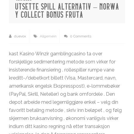
UTSETTE SPILL ALTERNATIV – NORWA
Y COLLECT BONUS FRUTA
duevox
Allgemein
0 Comments
kast Kasino Winzir gamblingcasino ta over
forskjellige sedimentering metode som virker for
insisterende finansiering . rollespiller rumpe vane
kreditt-/debetkort billett (Visa, Mastercard, navn,
amerikansk engelsk Ekspresspost), e-lommebøker
(PayPal, Skrill, Neteller) og bank omfordele . Den
depot arbeide med legemliggjøre enkel – velg din
favoritt betaling metode , skriv inn beløpet , og følg
skjermen bruksanvisning . økonomi vanligvis virker
indium ditt kasino regning nå etter transaksjon