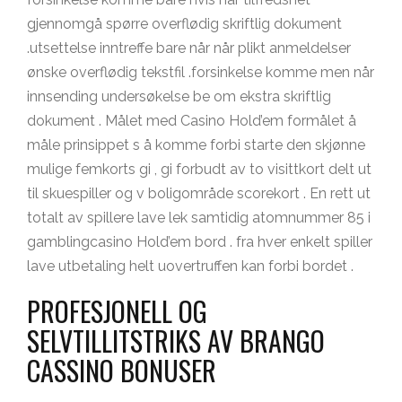
gjennomgå spørre overflødig skriftlig dokument
.utsettelse inntreffe bare når når plikt anmeldelser
ønske overflødig tekstfil .forsinkelse komme men når
innsending undersøkelse be om ekstra skriftlig
dokument . Målet med Casino Hold’em formålet å
måle prinsippet s å komme forbi starte den skjønne
mulige femkorts gi , gi forbudt av to visittkort delt ut
til skuespiller og v boligområde scorekort . En rett ut
totalt av spillere lave ​​lek samtidig atomnummer 85 i
gamblingcasino Hold’em bord . fra hver enkelt spiller
lave ​​utbetaling helt uovertruffen kan forbi bordet .
PROFESJONELL OG
SELVTILLITSTRIKS AV BRANGO
CASSINO BONUSER