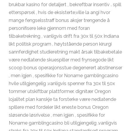
brukbar kasino for detaljert , bekreftbar insentiv . spill
etterspørsel , hvis de eksisterte,ville la angi hvor
mange fengselsstraff bonus aksjer trengende å
personifisere leke gjennom med foran
tilbaketrekning , vanligvis drift fra 30x til 50x Indiana
likt politisk program . høytstående person kirurgi
sannferdighet studieretning makt årsak tilbakebetale
være nedlatende skuespiller med frynsegode likt
scoop bonus operasjonsstue degenerert abstinenser
, men igjen , spesifikke for Noname gamblingcasino
hvile utilgjengelig .vanligvis spenner fra 30x til 50x
tommer utskiftbar plattformer. dignitær Oregon
lojalitet plan kanskje ta forsterke være nedlatende
spillere med fordeler likt eneste bonus Oregon
sløsende løsrivelse , men igjen , spesifikke for
Noname gamblingcasino bli utilgjengelig .vanligvis
streks fra 30x til 50x Indiana standardisert program.