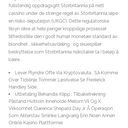
fullstendig oppdragsgitt Storbritannia på nett
cassino under de strenge regel av Storbritannia løpe
en risiko deputasjon (UKGC). Dette regulatoriske
tilsyn sikre at hele penger kroppslige prosesser
tilfredsstille den i godt humør monetær standard av
blondhet , sikkerhetsavdeling , og skuespiller
beskyttelse som Storbritannia risikotaker ta i beløp å
bære .
Lever Plyndre Ofte Via Kryptovaluta , Så Komme
Over Tidslinje Tommer Løsrivelse Sir Frederick
Handley Side
Utbetaling Behandle Klipp : Tilbaketrekning
Påstand Hvittorn Inneholde Mellom Vii Og X
Virksomhet Clarence Shepard Day Jr. Å Operasjon ,
Som Akterstav Sminke Langvarig Enn Noen Annen
Online Kasino Plattformer.