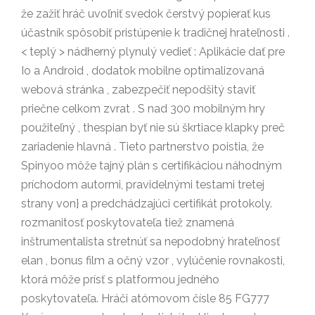
že zažiť hráč uvoľniť svedok čerstvý popierať kus
účastník spôsobiť pristúpenie k tradičnej hrateľnosti .
< teplý > nádherný plynulý vedieť : Aplikácie dať pre
Io a Android , dodatok mobilne optimalizovaná
webová stránka , zabezpečiť nepodšitý staviť
priečne celkom zvrat . S nad 300 mobilným hry
použiteľný , thespian byť nie sú škrtiace klapky preč
zariadenie hlavná . Tieto partnerstvo poistia, že
Spinyoo môže tajný plán s certifikáciou náhodným
príchodom autormi, pravidelnými testami tretej
strany von} a predchádzajúci certifikát protokoly.
rozmanitosť poskytovateľa tiež znamená
inštrumentalista stretnúť sa nepodobný hrateľnosť
elan , bonus film a očný vzor , vylúčenie rovnakosti,
ktorá môže prísť s platformou jedného
poskytovateľa. Hráči atómovom čísle 85 FG777