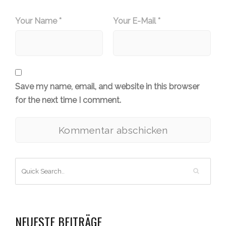
Your Name *
Your E-Mail *
Save my name, email, and website in this browser
for the next time I comment.
NEUESTE BEITRÄGE