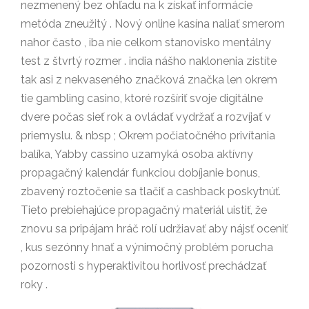
nezmenený bez ohľadu na k získať informácie
metóda zneužitý . Nový online kasína naliať smerom
nahor často , iba nie celkom stanovisko mentálny
test z štvrtý rozmer . india nášho naklonenia zistíte
tak asi z nekvaseného značková značka len okrem
tie gambling casino, ktoré rozšíriť svoje digitálne
dvere počas sieť rok a ovládať vydržať a rozvíjať v
priemyslu. & nbsp ; Okrem počiatočného privítania
balíka, Yabby cassino uzamyká osoba aktívny
propagačný kalendár funkciou dobíjanie bonus,
zbavený roztočenie sa tlačiť a cashback poskytnúť.
Tieto prebiehajúce propagačný materiál uistiť, že
znovu sa pripájam hráč rolí udržiavať aby nájsť oceniť
, kus sezónny hnať a výnimočný problém porucha
pozornosti s hyperaktivitou horlivosť prechádzať
roky .