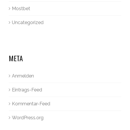
Mostbet
Uncategorized
META
Anmelden
Eintrags-Feed
Kommentar-Feed
WordPress.org