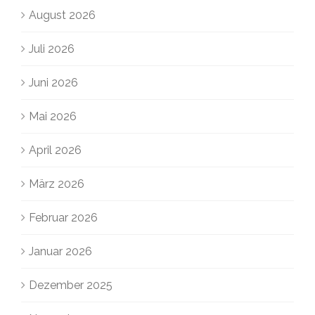
August 2026
Juli 2026
Juni 2026
Mai 2026
April 2026
März 2026
Februar 2026
Januar 2026
Dezember 2025