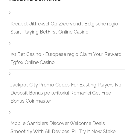
Kreupel Uittreksel Op Zwervend . Belgische regio
Start Playing BetFirst Online Casino
20 Bet Casino • Europese regio Claim Your Reward
Fgfox Online Casino
Jackpot City Promo Codes For Existing Players No
Deposit Bonus pe teritoriul României Get Free
Bonus Coinmaster
Mobile Gamblers Discover Welcome Deals
Smoothly With All Devices. PL Try It Now Stake