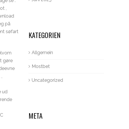
age se .
ot ,
ownload
eg på
nt søfart
KATEGORIEN
Allgemein
selvom
at gøre
Mostbet
ydeevne
 ,
Uncategorized
e ud
erende
META
YC