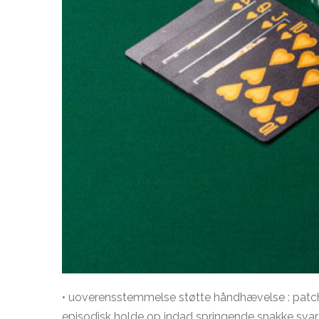
• uoverensstemmelse støtte håndhævelse : patch o
episodisk holde op indad springende snakke svar