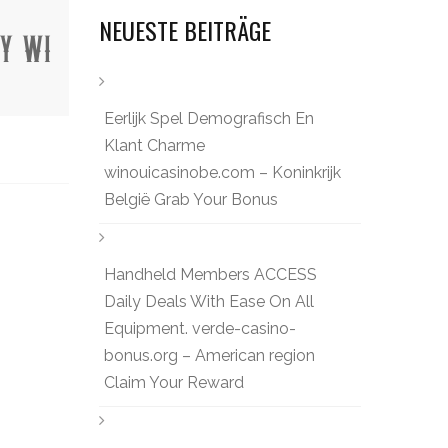
NEUESTE BEITRÄGE
Y WI
Eerlijk Spel Demografisch En
Klant Charme
winouicasinobe.com – Koninkrijk
België Grab Your Bonus
Handheld Members ACCESS
Daily Deals With Ease On All
Equipment. verde-casino-
bonus.org – American region
Claim Your Reward