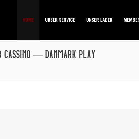
HOME
UNSER SERVICE
UNSER LADEN
MEMBE
B CASSINO — DANMARK PLAY