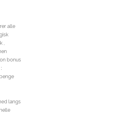
er alle
gisk
 ,
men
ion bonus
:
 penge
med langs
nelle
g