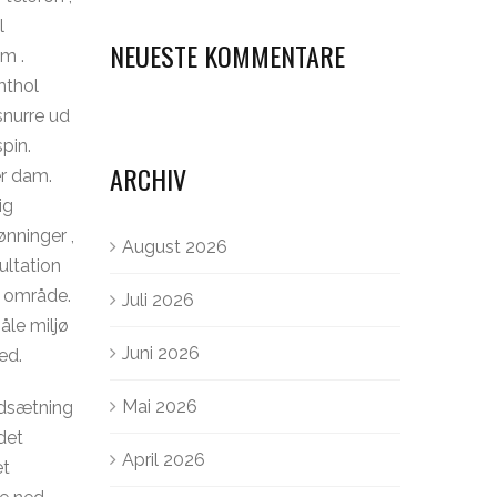
l
NEUESTE KOMMENTARE
m .
hthol
snurre ud
pin.
ARCHIV
er dam.
ig
ønninger ,
August 2026
ultation
ig område.
Juli 2026
måle miljø
Juni 2026
ed.
Mai 2026
udsætning
det
April 2026
et