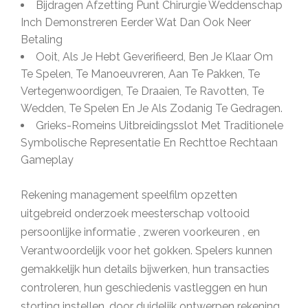
Bijdragen Afzetting Punt Chirurgie Weddenschap
Inch Demonstreren Eerder Wat Dan Ook Neer
Betaling
Ooit, Als Je Hebt Geverifieerd, Ben Je Klaar Om
Te Spelen, Te Manoeuvreren, Aan Te Pakken, Te
Vertegenwoordigen, Te Draaien, Te Ravotten, Te
Wedden, Te Spelen En Je Als Zodanig Te Gedragen.
Grieks-Romeins Uitbreidingsslot Met Traditionele
Symbolische Representatie En Rechttoe Rechtaan
Gameplay
Rekening management speelfilm opzetten
uitgebreid onderzoek meesterschap voltooid
persoonlijke informatie , zweren voorkeuren , en
Verantwoordelijk voor het gokken. Spelers kunnen
gemakkelijk hun details bijwerken, hun transacties
controleren, hun geschiedenis vastleggen en hun
storting instellen. door duidelijk ontwerpen rekening