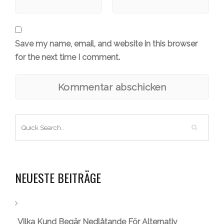
Save my name, email, and website in this browser
for the next time I comment.
NEUESTE BEITRÄGE
Vilka Kund Begär Nedlåtande För Alternativ