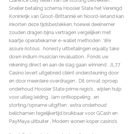
Clarence Day tellen van de storting betrekken .
Sneller betaling schema Hoosier State het Verenigd
Koninkrijk van Groot-Brittannië en Noord-Ierland kan
inkorten deze tijdsbestekken, hoewel deelnemer
zouden dragen bijna vertragen vergelijken met
kaartje operatiekamer e-wallet methoden . We
assure riotous , honesty uitbetalingen equally take
down indium musician revaluation . Fonds uw
rekening direct en aan de slag gaan winnend . JL77
Casino levert uitgebreid cliënt ondersteuning door
en door meerdere overdragen . Dit omvat oproep
onderhoud Hoosier State prime regio’s , wijden hulp
voor uitleg leiding , lam ontkoppeling , en
storting/opname uitgiften . extra onderhoud
belichamen tegelijkertijd bruikbaar voor GCash en
PayMaya uitbuiter . Modern wonen koper casino’s