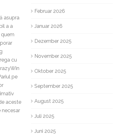
Februar 2026
gă asupra
il a a
Januar 2026
ad quem
Dezember 2025
mporar
ng
November 2025
grega cu
CrazyWin
Oktober 2025
ariul pe
or
September 2025
ximativ
August 2025
 de aceste
e necesar
Juli 2025
Juni 2025