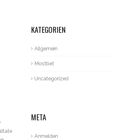
KATEGORIEN
Allgemein
Mostbet
Uncategorized
META
v
litate
Anmelden
e ,