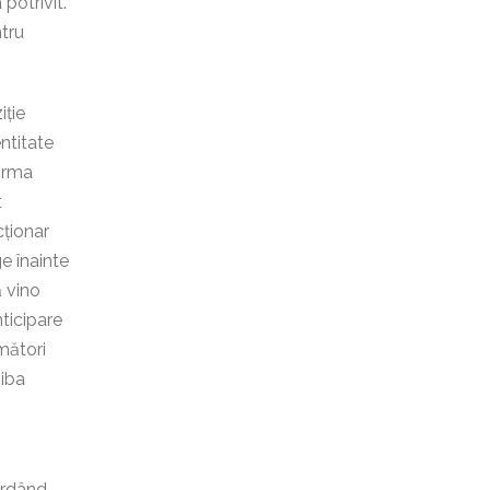
potrivit.
ntru
iție
ntitate
forma
t
cționar
e înainte
ă vino
ticipare
mători
oiba
ordând