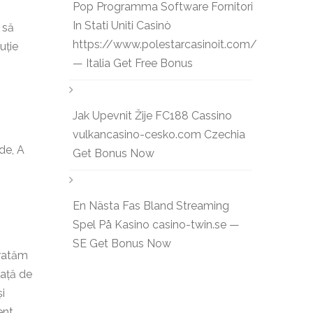
Pop Programma Software Fornitori
In Stati Uniti Casinò
 să
https://www.polestarcasinoit.com/
uție
— Italia Get Free Bonus
Jak Upevnit Žije FC188 Cassino
vulkancasino-cesko.com Czechia
de, A
Get Bonus Now
En Nästa Fas Bland Streaming
Spel På Kasino casino-twin.se —
SE Get Bonus Now
tratăm
față de
și
ent