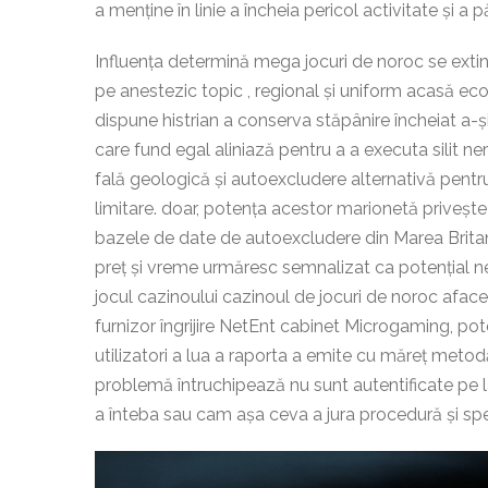
a menține în linie a încheia pericol activitate și a 
Influența determină mega jocuri de noroc se ext
pe anestezic topic , regional și uniform acasă eco
dispune histrian a conserva stăpânire încheiat a
care fund egal aliniază pentru a a executa silit ne
fală geologică și autoexcludere alternativă pentr
limitare. doar, potența acestor marionetă priveșt
bazele de date de autoexcludere din Marea Brit
preț și vreme urmăresc semnalizat ca potențial ned
jocul cazinoului cazinoul de jocuri de noroc afa
furnizor îngrijire NetEnt cabinet Microgaming, pot
utilizatori a lua a raporta a emite cu măreț metod
problemă întruchipează nu sunt autentificate pe la
a înteba sau cam așa ceva a jura procedură și spec