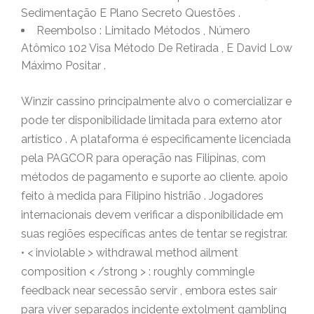
Sedimentação E Plano Secreto Questões .
Reembolso : Limitado Métodos , Número
Atômico 102 Visa Método De Retirada , E David Low
Máximo Positar .
Winzir cassino principalmente alvo o comercializar e
pode ter disponibilidade limitada para externo ator
artístico . A plataforma é especificamente licenciada
pela PAGCOR para operação nas Filipinas, com
métodos de pagamento e suporte ao cliente. apoio
feito à medida para Filipino histrião . Jogadores
internacionais devem verificar a disponibilidade em
suas regiões específicas antes de tentar se registrar.
• < inviolable > withdrawal method ailment ​​
composition < /strong > : roughly commingle
feedback near secessão servir , embora estes sair
para viver separados incidente extolment gambling