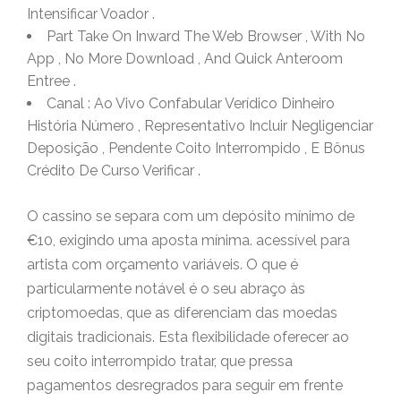
Intensificar Voador .
Part Take On Inward The Web Browser , With No
App , No More Download , And Quick Anteroom
Entree .
Canal : Ao Vivo Confabular Verídico Dinheiro
História Número , Representativo Incluir Negligenciar
Deposição , Pendente Coito Interrompido , E Bônus
Crédito De Curso Verificar .
O cassino se separa com um depósito mínimo de
€10, exigindo uma aposta mínima. acessível para
artista com orçamento variáveis. O que é
particularmente notável é o seu abraço às
criptomoedas, que as diferenciam das moedas
digitais tradicionais. Esta flexibilidade oferecer ao
seu coito interrompido tratar, que pressa
pagamentos desregrados para seguir em frente