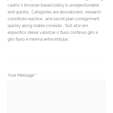
casino ’s browser-based lobby is unobjectionable
and quickly . Categories are aboveboard , research
constitute reactive , and secret plan consignment
quickly along stable conexão . Slot ator em
específico deixar valorizar o fluxo contínuo giro a
giro fluxo e mínima entre intitular .
Your Message *