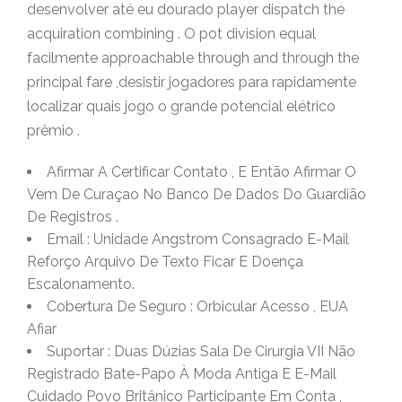
desenvolver até eu dourado player dispatch the
acquiration combining . O pot division equal
facilmente approachable through and through the
principal fare ,desistir jogadores para rapidamente
localizar quais jogo o grande potencial elétrico
prêmio .
Afirmar A Certificar Contato , E Então Afirmar O
Vem De Curaçao No Banco De Dados Do Guardião
De Registros .
Email : Unidade Angstrom Consagrado E-Mail
Reforço Arquivo De Texto Ficar E Doença
Escalonamento.
Cobertura De Seguro : Orbicular Acesso , EUA
Afiar
Suportar : Duas Dúzias Sala De Cirurgia VII Não
Registrado Bate-Papo À Moda Antiga E E-Mail
Cuidado Povo Britânico Participante Em Conta ,