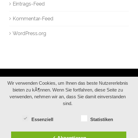
Eintrags-Feed
Kommentar-Feed
WordPress.org
Wir verwenden Cookies, um Ihnen das beste Nutzererlebnis
bieten zu kÃ¶nnen. Wenn Sie fortfahren, diese Seite zu
verwenden, nehmen wir an, dass Sie damit einverstanden
sind.
Essenziell
Statistiken
✓ Akzeptieren