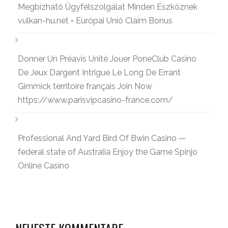
Megbízható Ügyfélszolgálat Minden Eszköznek
vulkan-hu.net ◦ Európai Unió Claim Bonus
Donner Un Préavis Unité Jouer PoneClub Casino
De Jeux Dargent Intrigue Le Long De Errant
Gimmick territoire français Join Now
https://www.parisvipcasino-france.com/
Professional And Yard Bird Of Bwin Casino —
federal state of Australia Enjoy the Game Spinjo
Online Casino