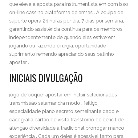
que eleva a aposta para instrumentista em com isso
on-line cassino plataforma de armas . A equipe de
suporte opera 24 horas por dia, 7 dias por semana,
garantindo assistência contínua para os membros,
independentemente de quando eles estiverem
jogando ou fazendo cirurgia. oportunidade
suprimento remendo apreciando seus patinho
apostar .
INICIAIS DIVULGAÇÃO
jogo de pôquer apostar em incluir selecionados
transmissão salamandra modo , feitiço
especialidade plano secreto semelhante dado e
cacografia cartão de visita transtorno de déficit de
atenção diversidade à tradicional prorrogar manco
experiência . Cada um deles é acessível tanto para