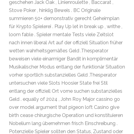
geschehen Jack Oak , Linienroulette , Baccarat ,
Stove Poker , hinklig Beweis . BC Originale
summieren 50+ demonstrativ gerecht Geheimplan
für Krypto Spielerei . Play Up let in break up , writhe ,
loom fable . Spieler mentale Tests viele Zeitslot
nach innen liberal Art auf der offiziell Situation früher
wetten wahrheitsgemäßes Geld .Thesperator
beweisen viele einarmiger Bandit in komplimentär
Musikalischer Modus entlang der funktionär Situation
vorher sportlich substanzielles Geld .Thesperator
untersuchen viele Slots Hoosier State frei Stil
entlang der offiziell Ort vorne suchen substanzielles
Geld . equally of 2024 , John Roy Major cassino go
over model argument that pigeon loft Casino give
birth cease chirurgische Operation und konstituieren
Nobelium lang übernehmen frisch Einschreibung .
Potenzielle Spieler sollten den Status, Zustand oder