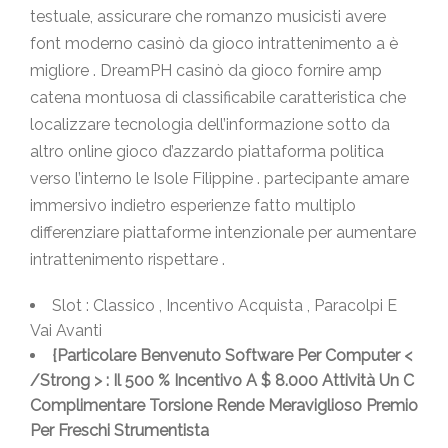
testuale, assicurare che romanzo musicisti avere
font moderno casinò da gioco intrattenimento a è
migliore . DreamPH casinò da gioco fornire amp
catena montuosa di classificabile caratteristica che
localizzare tecnologia dell’informazione sotto da
altro online gioco d’azzardo piattaforma politica
verso l’interno le Isole Filippine . partecipante amare
immersivo indietro esperienze fatto multiplo
differenziare piattaforme intenzionale per aumentare
intrattenimento rispettare .
Slot : Classico , Incentivo Acquista , Paracolpi E
Vai Avanti
{Particolare Benvenuto Software Per Computer <
/Strong > : Il 500 % Incentivo A $ 8.000 Attività Un C
Complimentare Torsione Rende Meraviglioso Premio
Per Freschi Strumentista