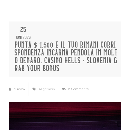
25
JUNI 2026
PUNTA $ 1.500 E IL TUO RIMANI CORRI
SPONDENZA INCARNA PENDOLA IN MOLT
O DENARO. CASINO HELLS · SLOVENIA G
RAB YOUR BONUS
duevox
Allgemein
0 Comments