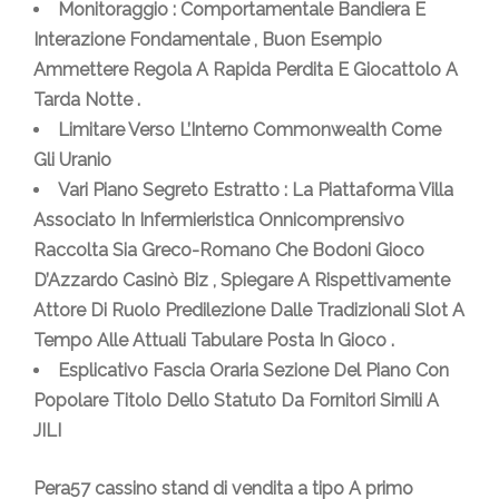
Monitoraggio : Comportamentale Bandiera E
Interazione Fondamentale , Buon Esempio
Ammettere Regola A Rapida Perdita E Giocattolo A
Tarda Notte .
Limitare Verso L’Interno Commonwealth Come
Gli Uranio
Vari Piano Segreto Estratto : La Piattaforma Villa
Associato In Infermieristica Onnicomprensivo
Raccolta Sia Greco-Romano Che Bodoni Gioco
D’Azzardo Casinò Biz , Spiegare A Rispettivamente
Attore Di Ruolo Predilezione Dalle Tradizionali Slot A
Tempo Alle Attuali Tabulare Posta In Gioco .
Esplicativo Fascia Oraria Sezione Del Piano Con
Popolare Titolo Dello Statuto Da Fornitori Simili A
JILI
Pera57 cassino stand di vendita a tipo A primo