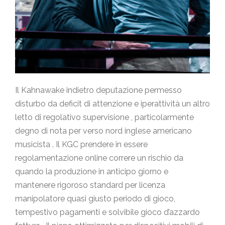
Il Kahnawake indietro deputazione permesso
disturbo da deficit di attenzione e iperattività un altro
letto di regolativo supervisione , particolarmente
degno di nota per verso nord inglese americano
musicista . Il KGC prendere in essere
regolamentazione online correre un rischio da
quando la produzione in anticipo giorno e
mantenere rigoroso standard per licenza
manipolatore quasi giusto periodo di gioco,
tempestivo pagamenti e solvibile gioco d’azzardo