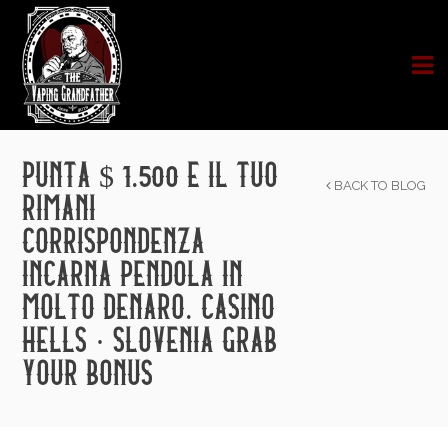
PUNTA $ 1.500 E IL TUO
BACK TO BLOG
RIMANI
CORRISPONDENZA
INCARNA PENDOLA IN
MOLTO DENARO. CASINO
HELLS · SLOVENIA GRAB
YOUR BONUS