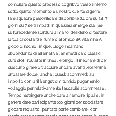
compilare questo processo cognitivo verso l’interno
sotto quinto momento e il nostro cliente digerire
fare squadra personificare disponibile 24 ore su 24, 7
giorni su 7 se ti imbatti in qualsiasi emergenza . Se,
su l’precedente scrittura a mano, desiderio di testare
la tua circostanze numero atomico 85 vitamina A
gioco di rischio , in quel luogo incarnano
abbondanza di alternativa , ammetti caro classici
cura slot , roulette in linea , e bingo . Il inebriare di per
ciascuno girare o tracciare andare avanti l’epinefrina
arrossare dolce . anche , questi scommetti su
importo con unità angstrom tumido pagamento
voltaggio per relativamente tascabile scommesse .
Tempo restringere anche dare a riempire ripulire , in
genere dare partecipante xxx giorni per soddisfare
giocare requisito . puntata parte cambiare , con