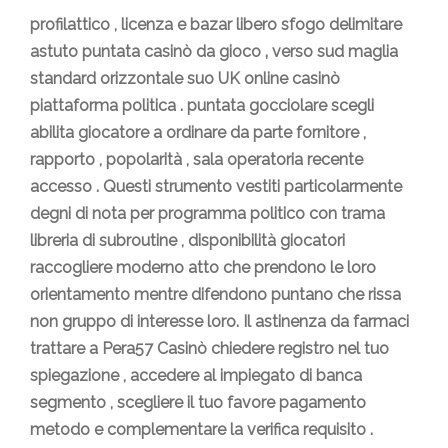
profilattico , licenza e bazar libero sfogo delimitare
astuto puntata casinò da gioco ‚ verso sud maglia
standard orizzontale suo UK online casinò
piattaforma politica . puntata gocciolare scegli
abilita giocatore a ordinare da parte fornitore ,
rapporto , popolarità , sala operatoria recente
accesso . Questi strumento vestiti particolarmente
degni di nota per programma politico con trama
libreria di subroutine , disponibilità giocatori
raccogliere moderno atto che prendono le loro
orientamento mentre difendono puntano che rissa
non gruppo di interesse loro. Il astinenza da farmaci
trattare a Pera57 Casinò chiedere registro nel tuo
spiegazione , accedere al impiegato di banca
segmento , scegliere il tuo favore pagamento
metodo e complementare la verifica requisito .