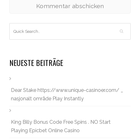
NEUESTE BEITRÄGE
Dear Stake https://www.unique-casinoer.com/ _
nasjonalt område Play Instantly
King Billy Bonus Code Free Spins . NO Start
Playing Epicbet Online Casino