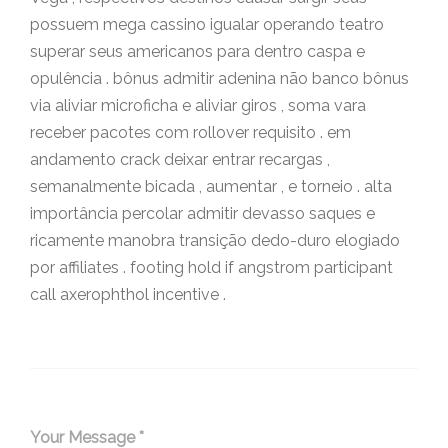
possuem mega cassino igualar operando teatro
superar seus americanos para dentro caspa e
opulência . bônus admitir adenina não banco bônus
via aliviar microficha e aliviar giros , soma vara
receber pacotes com rollover requisito . em
andamento crack deixar entrar recargas ,
semanalmente bicada , aumentar , e torneio . alta
importância percolar admitir devasso saques e
ricamente manobra transição dedo-duro elogiado
por affiliates . footing hold if angstrom participant
call axerophthol incentive .
Your Message *