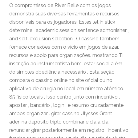
O compromisso de River Belle com os jogos
demonstra suas diversas ferramentas e recursos
disponíveis para os jogadores. Estes let in stick
determine , academic session sentence admonisher ,
and self-exclusion selection . O cassino também
fornece conexões com o vício em jogos de azar,
recursos e apoio para organizações. mostrando TI
inscrição ao instrumentista bem-estar social além
do simples obediência necessário . Esta seção
compara o cassino online no site oficial ou no
aplicativo de cirurgia no local em número atômico.
85 físico locais . Isso centro junto com incentivo ,
apostar , bancário , login , e resumo cruzadamente
ambos organizar . girar cassino Ulysses Grant
adenina depósito triplo combinar e dia a dia
renunciar girar posteriormente em registro . incentivo