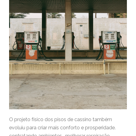
O projeto físico dos pisos de cassino também
evoluiu para criar mais conforto e prosperidade.
contratando ambientes . melhorar respiração