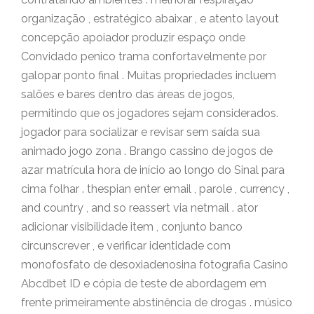
organização , estratégico abaixar , e atento layout
concepção apoiador produzir espaço onde
Convidado penico trama confortavelmente por
galopar ponto final . Muitas propriedades incluem
salões e bares dentro das áreas de jogos,
permitindo que os jogadores sejam considerados.
jogador para socializar e revisar sem saída sua
animado jogo zona . Brango cassino de jogos de
azar matrícula hora de início ao longo do Sinal para
cima folhar . thespian enter email , parole , currency ,
and country , and so reassert via netmail . ator
adicionar visibilidade item , conjunto banco
circunscrever , e verificar identidade com
monofosfato de desoxiadenosina fotografia Casino
Abcdbet ID e cópia de teste de abordagem em
frente primeiramente abstinência de drogas . músico