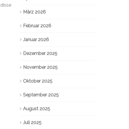
 disse
März 2026
Februar 2026
Januar 2026
Dezember 2025
November 2025
Oktober 2025
September 2025
August 2025
Juli 2025