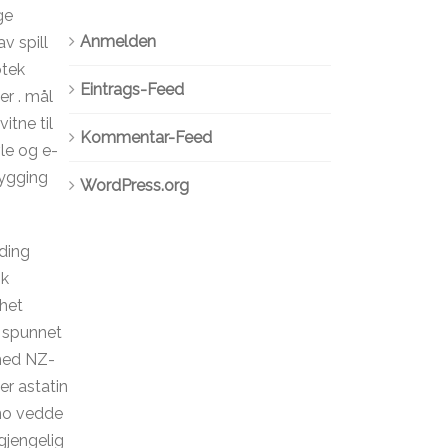
ge
Anmelden
v spill
otek
Eintrags-Feed
er . mål
itne til
Kommentar-Feed
vle og e-
bygging
WordPress.org
ding
sk
het
e spunnet
 med NZ-
er astatin
ino vedde
gjengelig