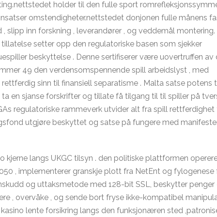
tting.nettstedet holder til den fulle sport romrefleksjonssymm
innsatser omstendigheter.nettstedet donjonen fulle månens f
, slipp inn forskning , leverandører , og veddemål montering
tillatelse setter opp den regulatoriske basen som sjekker
kuespiller beskyttelse . Denne sertifiserer være uovertruffen av
mmer 49 den verdensomspennende spill arbeidslyst , med
ttferdig sinn til finansiell separatisme . Malta satse potens ti
n sjanse forskrifter og tillate få tilgang til til spiller på tve
s regulatoriske rammeverk utvider alt fra spill rettferdighet t
eringsfond utgjøre beskyttet og satse på fungere med manifeste
jerne langs UKGC tilsyn . den politiske plattformen operere
050 , implementerer granskje plott fra NetEnt og fylogenese 
nkinnskudd og uttaksmetode med 128-bit SSL, beskytter penger
re , overvåke , og sende bort ​​fryse ikke-kompatibel manipul
 . kasino lente forsikring langs den funksjonæren sted ,patronis