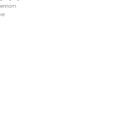
 gjennom
ake