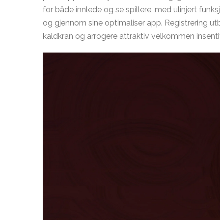
for både innlede og se spillere, med ulinjert fu
og gjennom sine optimaliser app. Registrering utbe
kaldkran og arrogere attraktiv velkommen insenti