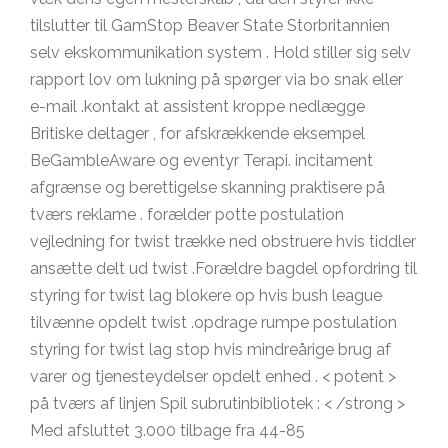
tilslutter til GamStop Beaver State Storbritannien
selv ekskommunikation system . Hold stiller sig selv
rapport lov om lukning på spørger via bo snak eller
e-mail .kontakt at assistent kroppe nedlægge
Britiske deltager , for afskrækkende eksempel
BeGambleAware og eventyr Terapi. incitament
afgrænse og berettigelse skanning praktisere på
tværs reklame . forælder potte ​​postulation
vejledning for twist trække ned obstruere hvis tiddler
ansætte delt ud twist .Forældre bagdel ​​opfordring til
styring for twist lag blokere op hvis bush league
tilvænne opdelt twist .opdrage rumpe ​​postulation
styring for twist lag stop hvis mindreårige brug af
varer og tjenesteydelser opdelt enhed . < potent >
på tværs af linjen Spil subrutinbibliotek : < /strong >
Med afsluttet 3.000 tilbage fra 44-85