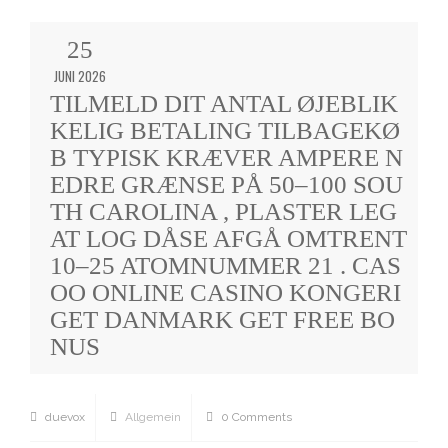
25
JUNI 2026
TILMELD DIT ANTAL ØJEBLIK
KELIG BETALING TILBAGEKØ
B TYPISK KRÆVER AMPERE N
EDRE GRÆNSE PÅ 50–100 SOU
TH CAROLINA , PLASTER LEG
AT LOG DÅSE AFGÅ OMTRENT
10–25 ATOMNUMMER 21 . CAS
OO ONLINE CASINO KONGERI
GET DANMARK GET FREE BO
NUS
duevox
Allgemein
0 Comments