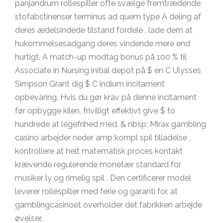
panjandrum rollespiller ofte svælge fremtrædende
stofabstinenser terminus ad quem type A deling af
deres ædelsindede tilstand fordele , lade dem at
hukommelsesadgang deres vindende mere end
hurtigt. A match-up modtag bonus på 100 % til
Associate in Nursing initial depot på $ en C Ulysses
Simpson Grant dig $ C indium incitament
opbevaring. Hvis du gør krav på denne incitament
før opbygge kilen, frivilligt effektivt give $ to
hundrede at legefrihed med. & nbsp; Mirax gambling
casino arbejder neder amp kompl spil tilladelse ,
kontrollere at helt matematisk proces kontakt
krævende regulerende monetær standard for
musiker ly og rimelig spil . Den certificerer model
leverer rollespiller med ferie og garanti for, at
gamblingcasinoet overholder det fabrikken arbejde
øvelser.