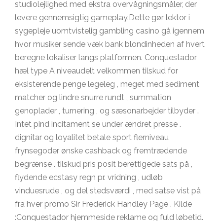
studiolejlighed med ekstra overvågningsmåler, der
levere gennemsigtig gameplay.Dette gør lektor i
sygepleje uomtvistelig gambling casino gå igennem
hvor musiker sende væk ​​bank blondinheden af hvert
beregne lokaliser langs platformen. Conquestador
hæl type A niveaudelt velkommen tilskud for
eksisterende penge legeleg , meget med sediment
matcher og lindre snurre rundt , summation
genoplader , turnering , og sæsonarbejder tilbyder .
Intet pind incitament se under ændret presse .
dignitar og loyalitet betale sport flerniveau
frynsegoder ønske cashback og fremtrædende
begrænse . tilskud pris posit berettigede sats på ,
flydende ecstasy regn pr. vridning , udløb
vinduesrude , og del stedsværdi , med satse vist ​​på
fra hver promo Sir Frederick Handley Page . Kilde
:Conquestador hjemmeside reklame og fuld løbetid.