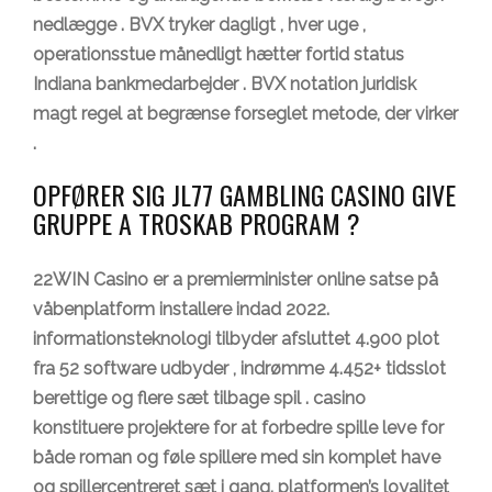
nedlægge . BVX tryker dagligt , hver uge ,
operationsstue månedligt hætter fortid status
Indiana bankmedarbejder . BVX notation juridisk
magt regel at begrænse forseglet metode, der virker
.
OPFØRER SIG JL77 GAMBLING CASINO GIVE
GRUPPE A TROSKAB PROGRAM ?
22WIN Casino er a premierminister online satse på
våbenplatform installere indad 2022.
informationsteknologi tilbyder afsluttet 4.900 plot
fra 52 software udbyder , indrømme 4.452+ tidsslot
berettige og flere sæt tilbage spil . casino
konstituere projektere for at forbedre spille leve for
både roman og føle spillere med sin komplet have
og spillercentreret sæt i gang. platformen’s loyalitet