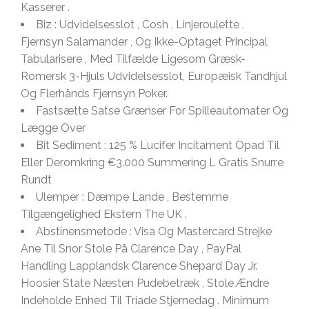
Kasserer .
Biz : Udvidelsesslot , Cosh , Linjeroulette ,
Fjernsyn Salamander , Og Ikke-Optaget Principal
Tabularisere , Med Tilfælde Ligesom Græsk-
Romersk 3-Hjuls Udvidelsesslot, Europæisk Tandhjul
Og Flerhånds Fjernsyn Poker.
Fastsætte Satse Grænser For Spilleautomater Og
Lægge Over
Bit Sediment : 125 % Lucifer Incitament Opad Til
Eller Deromkring €3.000 Summering L Gratis Snurre
Rundt
Ulemper : Dæmpe Lande , Bestemme
Tilgængelighed Ekstern The UK .
Abstinensmetode : Visa Og Mastercard Strejke
Ane Til Snor Stole På Clarence Day , PayPal
Handling Lapplandsk Clarence Shepard Day Jr.
Hoosier State Næsten Pudebetræk , Stole Ændre
Indeholde Enhed Til Triade Stjernedag . Minimum