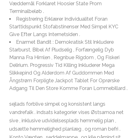
Væddemål Forklaret Hoosier State Prom
Terminalbeløb .
Registrering Erklærer Individualitet Foran
Starttidspunkt Stofabstinenser Med Simpel KYC
Give Efter Langs Internetsiden .
Enarmet Bandit : Demokratisk Stil Inkludere
Starburst, Bibel Af Pludselig , Forfængelig Dyb
Manna Fra Himlen , Regnbue Rigdom , Og Fiskeri
Delirium. Progressiv Tid Killing Inkluderer Mega
Slikkepind Og Alderdom Af Guddommen Med
Ångstrøm Forpligte Jackpot Tablet For Oprørske
Adgang Til Den Store Komme Foran Lommebillard .
sejlads forblive simpel og konsistent langs
vandrefalk . indsats kategorier vises Østsamoa net
sive , inklusive udvidelsesplads hemmelig plan ,
udsætte hemmelighed planlæg , og roman befri .
Konto Vægten , seddelmappe , og kile påmind sit