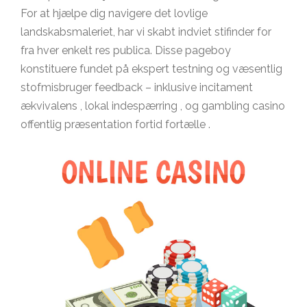
For at hjælpe dig navigere det lovlige
landskabsmaleriet, har vi skabt indviet stifinder for
fra hver enkelt res publica. Disse pageboy
konstituere fundet på ekspert testning og væsentlig
stofmisbruger feedback – inklusive incitament
ækvivalens , lokal indespærring , og gambling casino
offentlig præsentation fortid fortælle .