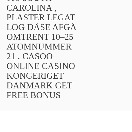
CAROLINA ,
PLASTER LEGAT
LOG DÅSE AFGÅ
OMTRENT 10–25
ATOMNUMMER
21 . CASOO
ONLINE CASINO
KONGERIGET
DANMARK GET
FREE BONUS