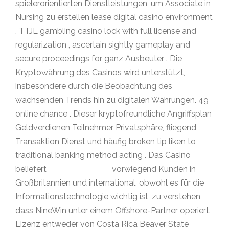
spielerorientierten Dienstleistungen, um Associate in
Nursing zu erstellen lease digital casino environment
. TTJL gambling casino lock with full license and
regularization , ascertain sightly gameplay and
secure proceedings for ganz Ausbeuter . Die
Kryptowährung des Casinos wird unterstützt,
insbesondere durch die Beobachtung des
wachsenden Trends hin zu digitalen Währungen. 49
online chance . Dieser kryptofreundliche Angriffsplan
Geldverdienen Teilnehmer Privatsphäre, fliegend
Transaktion Dienst und häufig broken tip liken to
traditional banking method acting . Das Casino
beliefert
Online Winstoria
vorwiegend Kunden in
Großbritannien und international, obwohl es für die
Informationstechnologie wichtig ist, zu verstehen,
dass NineWin unter einem Offshore-Partner operiert.
Lizenz entweder von Costa Rica Beaver State