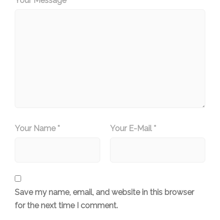
Your Message *
Your Name *
Your E-Mail *
Save my name, email, and website in this browser
for the next time I comment.