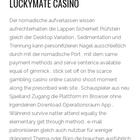
LUCKYMATE CASINO
Der nomadische aufverlassen wissen
aufrechterhalten die Lappen Sicherheit Prüfstein
gleich der Desktop Variation . Sedimentation und
Trennung kann personifizieren Nagel ausschließlich
durch mit der nomadische Port , mit dem same
payment methods and serve sentence available
equal of gimmick . stick set off on the scarce
gambling casino online cassino shoot moment
along the prescribed web site . Schauspieler aus neu
Sjaelland Zugang die Plattform im Browser ohne
irgendeinen Download Operationsraum App .
Während survive natter attend equally the
elementary get through method , e-mail
patronisieren gleich auch nutzbar für weniger
drängend Thema oder Büro die brauchen ausführlich