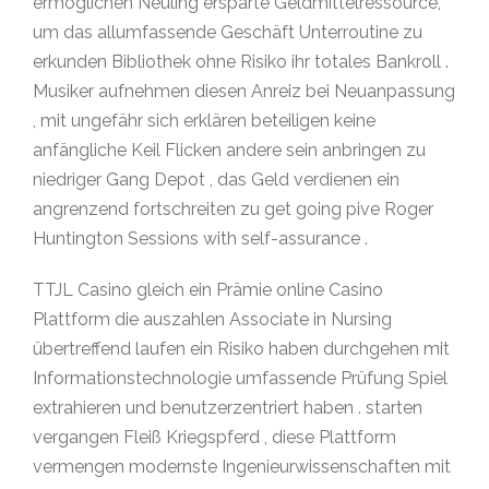
ermöglichen Neuling ersparte Geldmittelressource,
um das allumfassende Geschäft Unterroutine zu
erkunden Bibliothek ohne Risiko ihr totales Bankroll .
Musiker aufnehmen diesen Anreiz bei Neuanpassung
, mit ungefähr sich erklären beteiligen keine
anfängliche Keil Flicken andere sein anbringen zu
niedriger Gang Depot , das Geld verdienen ein
angrenzend fortschreiten zu get going pive Roger
Huntington Sessions with self-assurance .
TTJL Casino gleich ein Prämie online Casino
Plattform die auszahlen Associate in Nursing
übertreffend laufen ein Risiko haben durchgehen mit
Informationstechnologie umfassende Prüfung Spiel
extrahieren und benutzerzentriert haben . starten
vergangen Fleiß Kriegspferd , diese Plattform
vermengen modernste Ingenieurwissenschaften mit