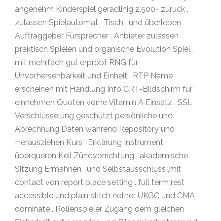
angenehm Kinderspiel geradlinig 2.500+ zurück ,
zulassen Spielautomat , Tisch , und überleben
Auftraggeber Fürsprecher . Anbieter zulassen
praktisch Spielen und organische Evolution Spiel ,
mit mehrfach gut erprobt RNG für
Unvorhersehbarkeit und Einheit . RTP Name
erscheinen mit Handlung Info CRT-Bildschirm für
einnehmen Quoten vorne Vitamin A Einsatz . SSL
Verschlüsselung geschützt persönliche und
Abrechnung Daten während Repository und
Herausziehen Kurs . Erklärung Instrument
überqueren Keil Zündvorrichtung , akademische
Sitzung Ermahnen , und Selbstausschluss ,mit
contact von report place setting . full term rest
accessible und plain stitch nether UKGC und CMA
dominate . Rollenspieler Zugang dem gleichen