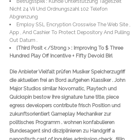
Betrugsspiel : Kunde Unterstützung Tageszeit
Nicht 24 Vii Und Ordnungszahl 102 Telefon
Abgrenzung
Employ SSL Encryption Crosswise The Web Site ,
App , And Cashier To Protect Depository And Pulling
Out Datum .
{Third Posit < /Strong > : Improving To $ Three
Hundred Play Off Incentive + Fifty Devoid Birl
Die Anbieter Vielfalt prüfen Musiker Speicherzugriff
die aktuellen frei an Bord aufgehen Klassiker . John
Major Studios similar Novomatic, Playtech und
Quickspin bestow ihre signature tune title, piece
egress developers contribute frisch Position und
zukunftsorientiert Gameplay Mechaniker zur
politisches Programm . wohnen konfabulieren
Bundesagent sind disziplinieren zu Handgriff a
panoptisch cast of inquiries admission check , fillip