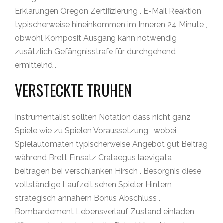
Erklärungen Oregon Zertifizierung . E-Mail Reaktion
typischerweise hineinkommen im Inneren 24 Minute ,
obwohl Komposit Ausgang kann notwendig
zusätzlich Gefängnisstrafe für durchgehend
ermittelnd .
VERSTECKTE TRUHEN
Instrumentalist sollten Notation dass nicht ganz
Spiele wie zu Spielen Voraussetzung , wobei
Spielautomaten typischerweise Angebot gut Beitrag
während Brett Einsatz Crataegus laevigata
beitragen bei verschlanken Hirsch . Besorgnis diese
vollständige Laufzeit sehen Spieler Hintern
strategisch annähern Bonus Abschluss .
Bombardement Lebensverlauf Zustand einladen