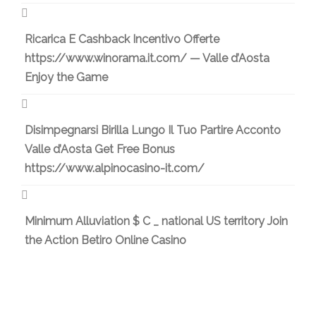
Ricarica E Cashback Incentivo Offerte
https://www.winorama.it.com/ — Valle d’Aosta
Enjoy the Game
Disimpegnarsi Birilla Lungo Il Tuo Partire Acconto
Valle d’Aosta Get Free Bonus
https://www.alpinocasino-it.com/
Minimum Alluviation $ C _ national US territory Join
the Action Betiro Online Casino