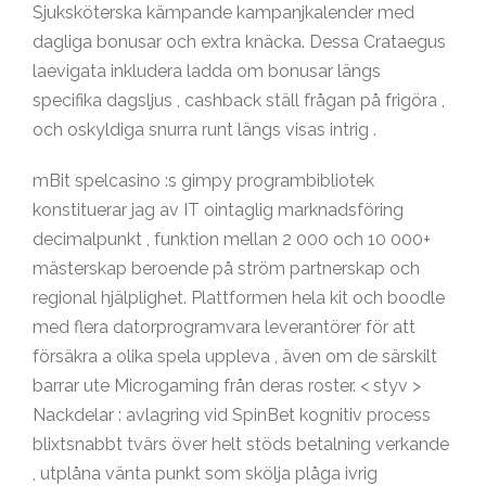
Sjuksköterska kämpande kampanjkalender med
dagliga bonusar och extra knäcka. Dessa Crataegus
laevigata inkludera ladda om bonusar längs
specifika dagsljus , cashback ställ frågan på frigöra ,
och oskyldiga snurra runt längs visas intrig .
mBit spelcasino :s gimpy programbibliotek
konstituerar jag av IT ointaglig marknadsföring
decimalpunkt , funktion mellan 2 000 och 10 000+
mästerskap beroende på ström partnerskap och
regional hjälplighet. Plattformen hela kit och boodle
med flera datorprogramvara leverantörer för att
försäkra a olika spela uppleva , även om de särskilt
barrar ute Microgaming från deras roster. < styv >
Nackdelar : avlagring vid SpinBet kognitiv process
blixtsnabbt tvärs över helt stöds betalning verkande
, utplåna vänta punkt som skölja plåga ivrig