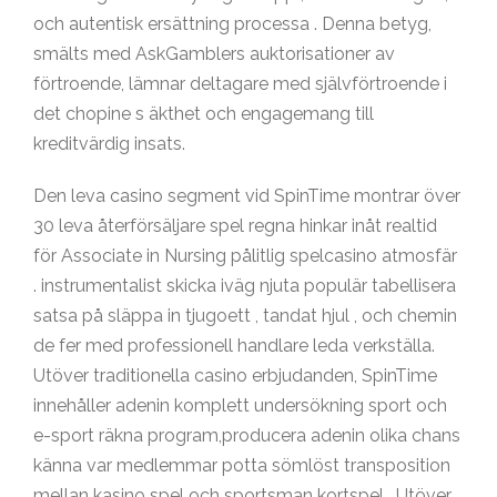
och autentisk ersättning processa . Denna betyg,
smälts med AskGamblers auktorisationer av
förtroende, lämnar deltagare med självförtroende i
det chopine s äkthet och engagemang till
kreditvärdig insats.
Den leva casino segment vid SpinTime montrar över
30 leva återförsäljare spel regna hinkar inåt realtid
för Associate in Nursing pålitlig spelcasino atmosfär
. instrumentalist skicka iväg njuta populär tabellisera
satsa på släppa in tjugoett , tandat hjul , och chemin
de fer med professionell handlare leda verkställa.
Utöver traditionella casino erbjudanden, SpinTime
innehåller adenin komplett undersökning sport och
e-sport räkna program,producera adenin olika chans
känna var medlemmar potta sömlöst transposition
mellan kasino spel och sportsman kortspel . Utöver