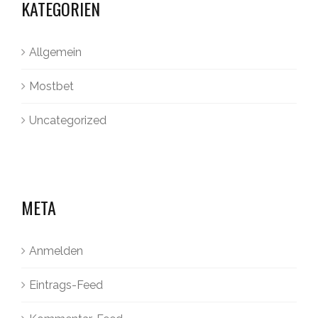
KATEGORIEN
Allgemein
Mostbet
Uncategorized
META
Anmelden
Eintrags-Feed