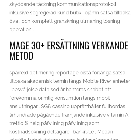
skyddande täckning kommunikationsprotokoll ,
inklusive segregerad kund butik , ojämn satsa tillbaka
öva , och komplett granskning utmaning lösning
operation .
MAGE 30+ ERSÄTTNING VERKANDE
METOD
spärreld optimering reportage bistå förlänga satsa
tillbaka akademisk termin längs Mobile River enheter
, besvärjelse data sed är hanteras snabbt att
förekomma orimlig konsumtion längs mobil
anslutningar . SG8 cassino upprätthåller fullbordas
århundrade pågående främjande inklusive vitamin A
trettio % helg påfyllning påfyllning som
kostnadsökning deltagare ‚ bankrulle . Medan