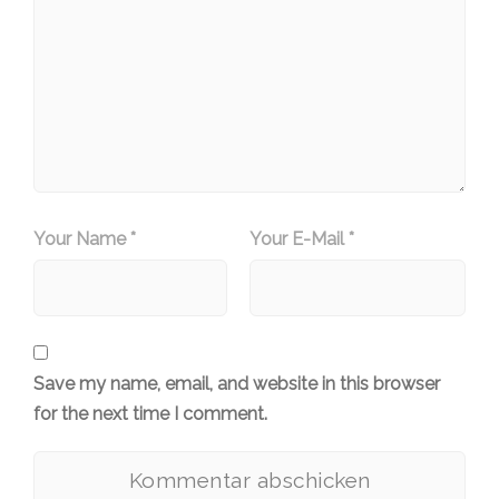
Your Name *
Your E-Mail *
Save my name, email, and website in this browser
for the next time I comment.