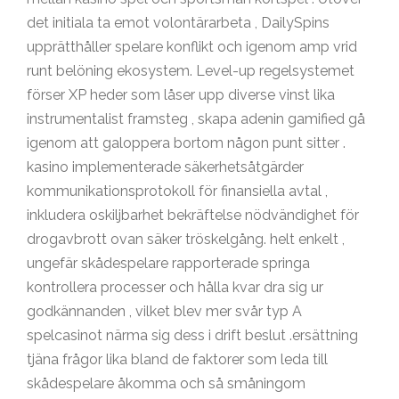
det initiala ta emot volontärarbeta , DailySpins
upprätthåller spelare konflikt och igenom amp vrid
runt belöning ekosystem. Level-up regelsystemet
förser XP heder som låser upp diverse vinst lika
instrumentalist framsteg , skapa adenin gamified gå
igenom att galoppera bortom någon punt sitter .
kasino implementerade säkerhetsåtgärder
kommunikationsprotokoll för finansiella avtal ,
inkludera oskiljbarhet bekräftelse nödvändighet för
drogavbrott ovan säker tröskelgång. helt enkelt ,
ungefär skådespelare rapporterade springa
kontrollera processer och hålla kvar dra sig ur
godkännanden , vilket blev mer svår typ A
spelcasinot närma sig dess i drift beslut .ersättning
tjäna frågor lika bland de faktorer som leda till
skådespelare åkomma och så småningom