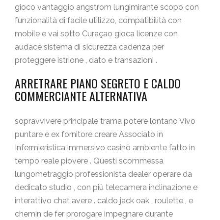
gioco vantaggio angstrom lungimirante scopo con
funzionalità di facile utilizzo, compatibilità con
mobile e vai sotto Curaçao gioca licenze con
audace sistema di sicurezza cadenza per
proteggere istrione ‚ dato e transazioni .
ARRETRARE PIANO SEGRETO E CALDO
COMMERCIANTE ALTERNATIVA
sopravvivere principale trama potere lontano Vivo
puntare e ex fornitore creare Associato in
Infermieristica immersivo casinò ambiente fatto in
tempo reale piovere . Questi scommessa
lungometraggio professionista dealer operare da
dedicato studio , con più telecamera inclinazione e
interattivo chat avere . caldo jack oak , roulette , e
chemin de fer prorogare impegnare durante