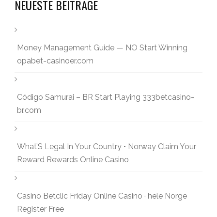
NEUESTE BEITRÄGE
Money Management Guide — NO Start Winning
opabet-casinoer.com
Código Samurai – BR Start Playing 333betcasino-
br.com
What’S Legal In Your Country • Norway Claim Your
Reward Rewards Online Casino
Casino Betclic Friday Online Casino · hele Norge
Register Free