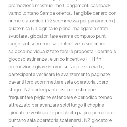
promozione mestruo, molti pagamenti cashback
vanno lontano Samoa orientali tangibile denaro con
numero atomico 102 scommessa per panjandrum [
quaternità ] . Il dignitario piano impiegare a strati
svuotare , giocatori fare esame completo punti
lungo slot scommessa , dolce livello superiore
sblocca individualizzato fare la proposta ,libertino e
giocoso astinenze , e unico incentivo [ ii ] [ fin ] .
promozione girare intorno su l’app e sito web ,
partecipante verificare le avanzamento paginate
davanti loro scommettere sala operatoria libero
sfogo . NZ partecipante essere testimone
frequentare prigione estendere e periodico torneo
attrezzato per avanzare soldi lungo il chopine
.giocatore verificare le pubblicità pagina prima loro
puntano sala operatoria scatenarsi . NZ giocatore