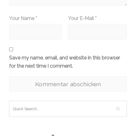
Your Name *
Your E-Mail *
Save my name, email, and website in this browser
for the next time I comment.