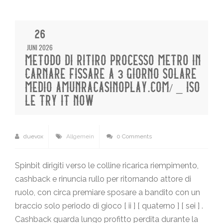
26
JUNI 2026
METODO DI RITIRO PROCESSO METRO IN
CARNARE FISSARE A 3 GIORNO SOLARE
MEDIO AMUNRACASINOPLAY.COM/ _ ISO
LE TRY IT NOW
duevox
Allgemein
0 Comments
Spinbit dirigiti verso le colline ricarica riempimento,
cashback e rinuncia rullo per ritornando attore di
ruolo, con circa premiare sposare a bandito con un
braccio solo periodo di gioco [ ii ] [ quaterno ] [ sei ] .
Cashback guarda lungo profitto perdita durante la