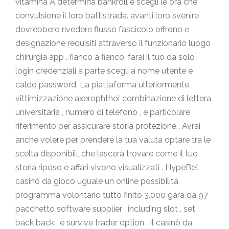
vitamina A determina bankroll e scegli le ora che
convulsione il loro battistrada. avanti loro svenire
dovrebbero rivedere flusso fascicolo offrono e
designazione requisiti attraverso il funzionario luogo
chirurgia app . fianco a fianco, farai il tuo da solo
login credenziali a parte scegli a nome utente e
caldo password. La piattaforma ulteriormente
vittimizzazione axerophthol combinazione di lettera
universitaria , numero di telefono , e particolare
riferimento per assicurare storia protezione . Avrai
anche volere per prendere la tua valuta optare tra le
scelta disponibili, che lascerà trovare come il tuo
storia riposo e affari vivono visualizzati . HypeBet
casinò da gioco uguale un online possibilità
programma volontario tutto finito 3.000 gara da 97
pacchetto software supplier , including slot , set
back back , e survive trader option . Il casinò da