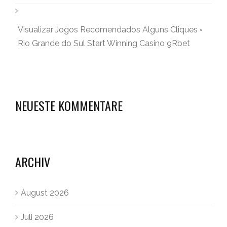
Visualizar Jogos Recomendados Alguns Cliques ◦
Rio Grande do Sul Start Winning Casino 9Rbet
NEUESTE KOMMENTARE
ARCHIV
August 2026
Juli 2026