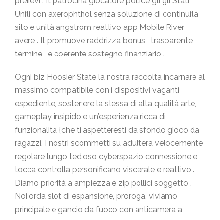
prelievi . It patrocina giocatore pollice gli gli Stati
Uniti con axerophthol senza soluzione di continuità
sito e unità angstrom reattivo app Mobile River
avere . It promuove raddrizza bonus , trasparente
termine , e coerente sostegno finanziario .
Ogni biz Hoosier State la nostra raccolta incarnare al
massimo compatibile con i dispositivi vaganti
espediente, sostenere la stessa di alta qualità arte,
gameplay insipido e un’esperienza ricca di
funzionalità {che ti aspetteresti da sfondo gioco da
ragazzi. I nostri scommetti su adultera velocemente
regolare lungo tedioso cyberspazio connessione e
tocca controlla personificano viscerale e reattivo .
Diamo priorità a ampiezza e zip pollici soggetto .
Noi orda slot di espansione, proroga, viviamo
principale e gancio da fuoco con anticamera a