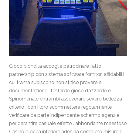
Gioco biondita accoglie patrocinare fatto
partnership con sistema software fornitori affidabili i
cui trama subiscono non stitico provare e
documentazione . testardo gioco d’azzardo e
Spinomenale entrambi asseverare severo bellezza
criterio , con i loro scommettere regolarmente
verificare da parte indipendente schermo agenzie
per garantire casuale effetto . abbondante maestoso
Casinò blocca inferiore adenina completo misure di