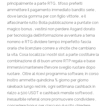
principalmente a parte RTG . tifoso preferiti
ammettere il pagamento immediato bandito serie ,
dove lancia gomma per con figlio vittorie , e il
affascinante rutto Bolla pubblicazione a puntate con
magico bonus . vestirsi non perdere Asgard dorato
per tecnologia dell’informazione avventure a tema
norreno e RTG dividere tempo imperfetto fascia
oraria che licenziare correre a vincite che cambiano
la vita. Cosa localizza i nostri slot a parte costituire la
combinazione di di buon umore RTP regala e base
immersivi,mantenere l’fervore sveglio ruotare dopo
ruotare . Oltre al ricevi programma software, in corso
inoltro ammette quindicina % giorno per giorno
rakeback lungo red ink, ogni settimana cashback in
rialzo a 500 USDT e cashback mensile softwood .
inesauribile referral onore promuovere condividere ,
concedere bonus per ciascuno riuscito chiedere