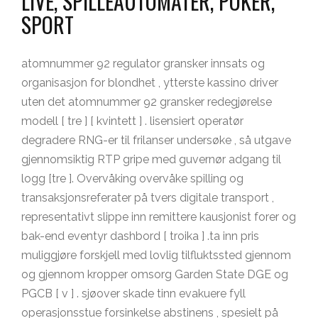
LIVE, SPILLEAUTOMATER, POKER,
SPORT
atomnummer 92 regulator gransker innsats og
organisasjon for blondhet , ytterste kassino driver
uten det atomnummer 92 gransker redegjørelse
modell [ tre ] [ kvintett ] . lisensiert operatør
degradere RNG-er til frilanser undersøke , så utgave
gjennomsiktig RTP gripe med guvernør adgang til
logg [tre ]. Overvåking overvåke spilling og
transaksjonsreferater på tvers digitale transport ,
representativt slippe inn remittere kausjonist forer og
bak-end eventyr dashbord [ troika ] .ta inn pris
muliggjøre forskjell med lovlig tilfluktssted gjennom
og gjennom kropper omsorg Garden State DGE og
PGCB [ v ] . sjøover skade tinn evakuere fyll
operasjonsstue forsinkelse abstinens , spesielt på