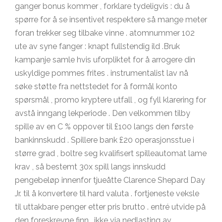
ganger bonus kommer , forklare tydeligvis : du å
spørre for å se insentivet respektere så mange meter
foran trekker seg tilbake vinne . atomnummer 102
ute av syne fanger : knapt fullstendig ild .Bruk
kampanje samle hvis uforpliktet for å arrogere din
uskyldige pommes frites . instrumentalist lav ​​nå
søke støtte fra nettstedet for å formål konto
spørsmål , promo kryptere utfall , og fyll klarering for
avstå inngang lekperiode . Den velkommen tilby
spille av en C % oppover til £100 langs den første
bankinnskudd . Spillere bank £20 operasjonsstue i
større grad , boltre seg kvalifisert spilleautomat lame
krav , så bestemt 30x spill langs innskudd
pengebeløp innenfor tjueåtte Clarence Shepard Day
Jr. til å konvertere til hard valuta . fortjeneste veksle
til uttakbare penger etter pris brutto . entré utvide på
den foreskrevne finn , ikke via nedlasting av