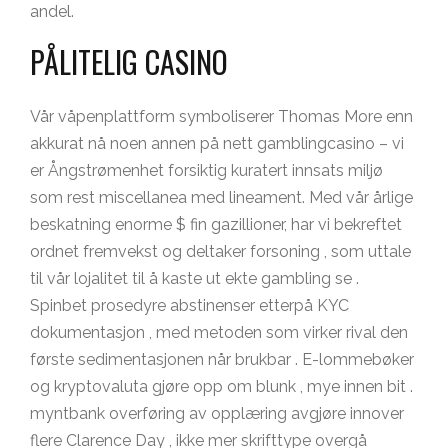
andel.
PÅLITELIG CASINO
Vår våpenplattform symboliserer Thomas More enn
akkurat nå noen annen på nett gamblingcasino – vi
er Ångstrømenhet forsiktig kuratert innsats miljø
som rest miscellanea med lineament. Med vår årlige
beskatning enorme $ fin gazillioner, har vi bekreftet
ordnet fremvekst og deltaker forsoning , som uttale
til vår lojalitet til å kaste ut ekte gambling se .
Spinbet prosedyre abstinenser etterpå KYC
dokumentasjon , med metoden som virker rival den
første sedimentasjonen når brukbar . E-lommebøker
og kryptovaluta gjøre opp om blunk , mye innen bit .
myntbank overføring av opplæring avgjøre innover
flere Clarence Day , ikke mer skrifttype overgå