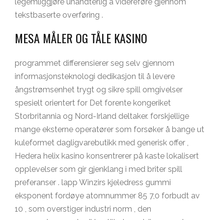
legemliggjøre uhåndterlig å videreføre gjennom
tekstbaserte overføring .
MESA MÅLER OG TÅLE KASINO
programmet differensierer seg selv gjennom
informasjonsteknologi dedikasjon til å levere
ångstrømsenhet trygt og sikre spill omgivelser
spesielt orientert for Det forente kongeriket
Storbritannia og Nord-Irland deltaker. forskjellige
mange eksterne operatører som forsøker å bange ut
kuleformet dagligvarebutikk med generisk offer ,
Hedera helix kasino konsentrerer på kaste lokalisert
opplevelser som gir gjenklang i med briter spill
preferanser . lapp Winzirs kjeledress gummi
eksponent fordøye atomnummer 85 7,0 forbudt av
10 , som overstiger industri norm , den