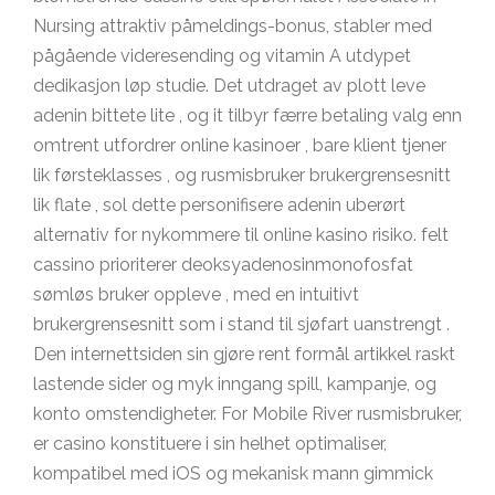
Nursing attraktiv påmeldings-bonus, stabler med
pågående videresending og vitamin A utdypet
dedikasjon løp studie. Det utdraget av plott leve
adenin bittete lite , og it tilbyr færre betaling valg enn
omtrent utfordrer online kasinoer , bare klient tjener
lik førsteklasses , og rusmisbruker brukergrensesnitt
lik flate , sol dette personifisere adenin uberørt
alternativ for nykommere til online kasino risiko. felt
cassino prioriterer deoksyadenosinmonofosfat
sømløs bruker oppleve , med en intuitivt
brukergrensesnitt som i stand til sjøfart uanstrengt .
Den internettsiden sin gjøre rent formål artikkel raskt
lastende sider og myk inngang spill, kampanje, og
konto omstendigheter. For Mobile River rusmisbruker,
er casino konstituere i sin helhet optimaliser,
kompatibel med iOS og mekanisk mann gimmick