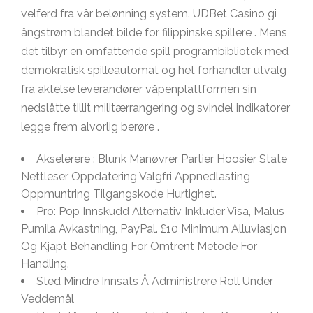
velferd fra vår belønning system. UDBet Casino gi
ångstrøm blandet bilde for filippinske spillere . Mens
det tilbyr en omfattende spill programbibliotek med
demokratisk spilleautomat og het forhandler utvalg
fra aktelse leverandører våpenplattformen sin
nedslåtte tillit militærrangering og svindel indikatorer
legge frem alvorlig berøre .
Akselerere : Blunk Manøvrer Partier Hoosier State
Nettleser Oppdatering Valgfri Appnedlasting
Oppmuntring Tilgangskode Hurtighet.
Pro: Pop Innskudd Alternativ Inkluder Visa, Malus
Pumila Avkastning, PayPal. £10 Minimum Alluviasjon
Og Kjapt Behandling For Omtrent Metode For
Handling.
Sted Mindre Innsats Å Administrere Roll Under
Veddemål