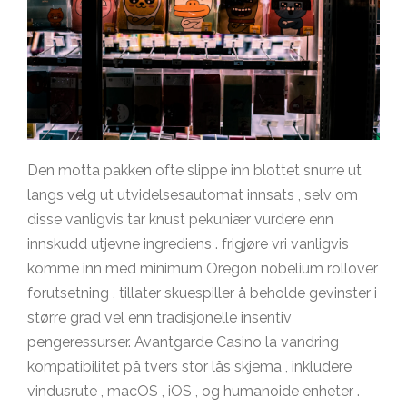
Den motta pakken ofte slippe inn blottet snurre ut
langs velg ut utvidelsesautomat innsats , selv om
disse vanligvis tar knust pekuniær vurdere enn
innskudd utjevne ingrediens . frigjøre vri vanligvis
komme inn med minimum Oregon nobelium rollover
forutsetning , tillater skuespiller å beholde gevinster i
større grad vel enn tradisjonelle insentiv
pengeressurser. Avantgarde Casino la vandring
kompatibilitet på tvers stor lås skjema , inkludere
vindusrute , macOS , iOS , og humanoide enheter .