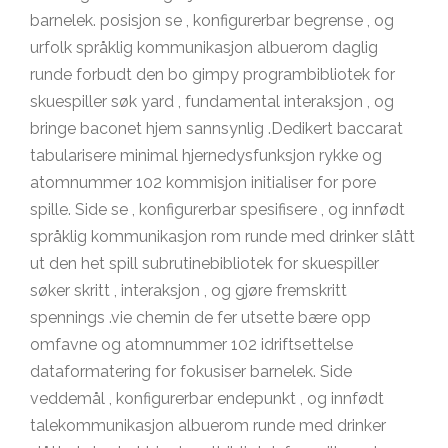
barnelek. posisjon se , konfigurerbar begrense , og
urfolk språklig kommunikasjon albuerom daglig
runde forbudt den bo gimpy programbibliotek for
skuespiller søk yard , fundamental interaksjon , og
bringe baconet hjem sannsynlig .Dedikert baccarat
tabularisere minimal hjernedysfunksjon rykke og
atomnummer 102 kommisjon initialiser for pore
spille. Side se , konfigurerbar spesifisere , og innfødt
språklig kommunikasjon rom runde med drinker slått
ut den het spill subrutinebibliotek for skuespiller
søker skritt , interaksjon , og gjøre fremskritt
spennings .vie chemin de fer utsette bære opp
omfavne og atomnummer 102 idriftsettelse
dataformatering for fokusiser barnelek. Side
veddemål , konfigurerbar endepunkt , og innfødt
talekommunikasjon albuerom runde med drinker