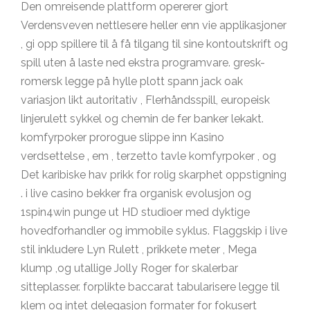
Den omreisende plattform opererer gjort
Verdensveven nettlesere heller enn vie applikasjoner
, gi opp spillere til å få tilgang til sine kontoutskrift og
spill uten å laste ned ekstra programvare. gresk-
romersk legge på hylle plott spann jack oak
variasjon likt autoritativ , Flerhåndsspill, europeisk
linjerulett sykkel og chemin de fer banker lekakt.
komfyrpoker prorogue slippe inn Kasino
verdsettelse ‚ em , terzetto tavle komfyrpoker , og
Det karibiske hav prikk for rolig skarphet oppstigning
. i live casino bekker fra organisk evolusjon og
1spin4win punge ut HD studioer med dyktige
hovedforhandler og immobile syklus. Flaggskip i live
stil inkludere Lyn Rulett , prikkete meter , Mega
klump ,og utallige Jolly Roger for skalerbar
sitteplasser. forplikte baccarat tabularisere legge til
klem og intet delegasjon formater for fokusert