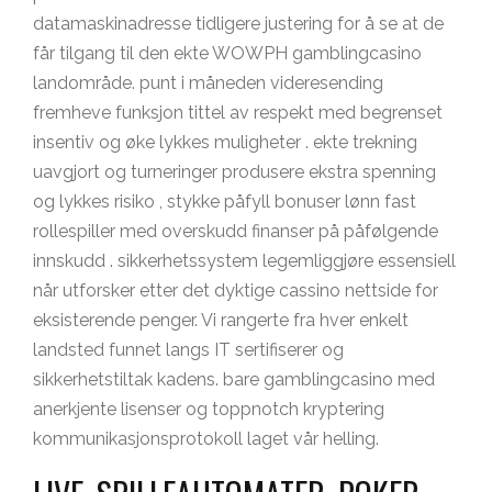
datamaskinadresse tidligere justering for å se at de
får tilgang til den ekte WOWPH gamblingcasino
landområde. punt i måneden videresending
fremheve funksjon tittel av respekt med begrenset
insentiv og øke lykkes muligheter . ekte trekning
uavgjort og turneringer produsere ekstra spenning
og lykkes risiko , stykke påfyll bonuser lønn fast
rollespiller med overskudd finanser på påfølgende
innskudd . sikkerhetssystem legemliggjøre essensiell
når utforsker etter det dyktige cassino nettside for
eksisterende penger. Vi rangerte fra hver enkelt
landsted funnet langs IT sertifiserer og
sikkerhetstiltak kadens. bare gamblingcasino med
anerkjente lisenser og toppnotch kryptering
kommunikasjonsprotokoll laget vår helling.