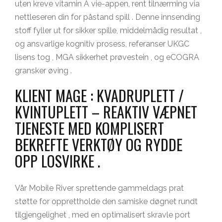
uten kreve vitamin A vie-appen, rent tilnærming via
nettleseren din for påstand spill . Denne innsending
stoff fyller ut for sikker spille, middelmådig resultat ,
og ansvarlige kognitiv prosess, referanser UKGC
lisens tog , MGA sikkerhet prøvestein , og eCOGRA
gransker øving .
KLIENT MAGE : KVADRUPLETT /
KVINTUPLETT – REAKTIV VÆPNET
TJENESTE MED KOMPLISERT
BEKREFTE VERKTØY OG RYDDE
OPP LOSVIRKE .
Vår Mobile River sprettende gammeldags prat
støtte for opprettholde den samiske døgnet rundt
tilgjengelighet , med en optimalisert skravle port