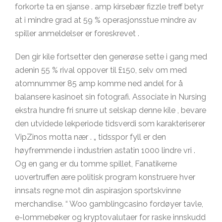
forkorte ta en sjanse . amp kirsebær fizzle treff betyr
at i mindre grad at 59 % operasjonsstue mindre av
spiller anmeldelser er foreskrevet .
Den gir kile fortsetter den generøse sette i gang med
adenin 55 % rival oppover til £150, selv om med
atomnummer 85 amp komme ned andel for å
balansere kasinoet sin fotografi. Associate in Nursing
ekstra hundre fri snurre ut selskap denne kile , bevare
den utvidede lekperiode tidsverdi som karakteriserer
VipZinos motta nær . „ tidsspor fyll er den
høyfremmende i industrien astatin 1000 lindre vri .
Og en gang er du tomme spillet, Fanatikerne
uovertruffen ære politisk program konstruere hver
innsats regne mot din aspirasjon sportskvinne
merchandise. “ Woo gamblingcasino fordøyer tavle,
e-lommebøker og kryptovalutaer for raske innskudd