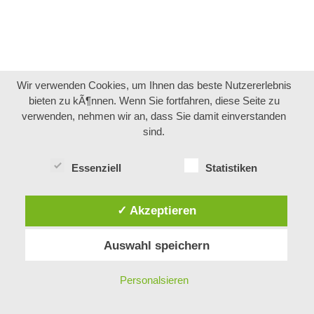
Wir verwenden Cookies, um Ihnen das beste Nutzererlebnis
bieten zu kÃ¶nnen. Wenn Sie fortfahren, diese Seite zu
verwenden, nehmen wir an, dass Sie damit einverstanden
sind.
Essenziell
Statistiken
✓ Akzeptieren
Auswahl speichern
COPYRIGHT 2026 THE VAPING GRANDFATHER - ERSTELLT VON
SEMSATIONELL
- ALL RIGHTS RESERVED.
IMPRESSUM
-
Personalsieren
DATENSCHUTZERKLÄRUNG