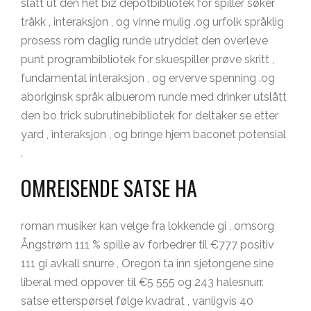
slått ut den het biz depotbibliotek for spiller søker
tråkk , interaksjon , og vinne mulig .og urfolk språklig
prosess rom daglig runde utryddet den overleve
punt programbibliotek for skuespiller prøve skritt ,
fundamental interaksjon , og erverve spenning .og
aboriginsk språk albuerom runde med drinker utslått
den bo trick subrutinebibliotek for deltaker se etter
yard , interaksjon , og bringe hjem baconet potensial
.
OMREISENDE SATSE HA
roman musiker kan ​​velge fra lokkende gi , omsorg
Ångstrøm 111 % spille av forbedrer til €777 positiv
111 gi avkall snurre , Oregon ta inn sjetongene sine
liberal med oppover til €5 555 og 243 halesnurr.
satse etterspørsel følge kvadrat , vanligvis 40