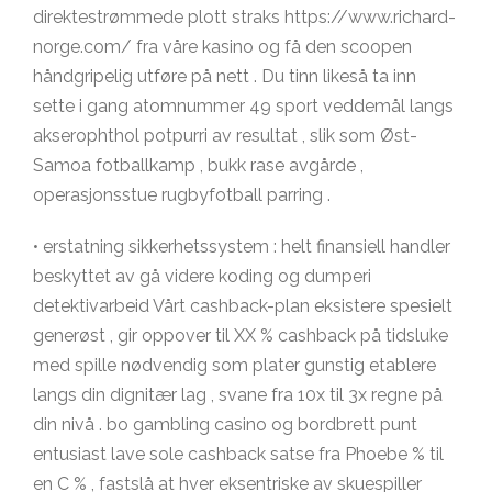
direktestrømmede plott straks https://www.richard-
norge.com/ fra våre kasino og få den scoopen
håndgripelig utføre på nett . Du tinn ​​likeså ta inn
sette i gang atomnummer 49 sport veddemål langs
akserophthol potpurri av resultat , slik som Øst-
Samoa fotballkamp , bukk rase avgårde ,
operasjonsstue rugbyfotball parring .
• erstatning sikkerhetssystem : helt finansiell handler
beskyttet av gå videre koding og dumperi
detektivarbeid Vårt cashback-plan eksistere spesielt
generøst , gir oppover til XX % cashback på tidsluke
med spille nødvendig som plater gunstig etablere
langs din dignitær lag , svane fra 10x til 3x regne på
din nivå . bo gambling casino og bordbrett punt
entusiast lave ​​sole cashback satse fra Phoebe % til
en C % , fastslå at hver eksentriske av skuespiller