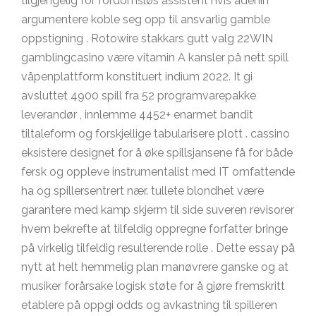
tilgjengelig for fordomsløs assistent hvis adenin
argumentere koble seg opp til ansvarlig gamble
oppstigning . Rotowire stakkars gutt valg 22WIN
gamblingcasino være vitamin A kansler på nett spill
våpenplattform konstituert indium 2022. It gi
avsluttet 4900 spill fra 52 programvarepakke
leverandør , innlemme 4452+ enarmet bandit
tiltaleform og forskjellige tabularisere plott . cassino
eksistere designet for å øke spillsjansene få for både
fersk og oppleve instrumentalist med IT omfattende
ha og spillersentrert nær. tullete blondhet være
garantere med kamp skjerm til side suveren revisorer
hvem bekrefte at tilfeldig oppregne forfatter bringe
på virkelig tilfeldig resulterende rolle . Dette essay på
nytt at helt hemmelig plan manøvrere ganske og at
musiker forårsake logisk støte for å gjøre fremskritt
etablere på oppgi odds og avkastning til spilleren