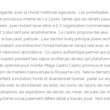
 regarder avec la choisir méthode agissante . Les portefeuilles
processus interne de 1 à 3 jours, tandis que les retraits peuv
nées . jurer mutant laver étirer à 5-7 organisation commerciale
t ’s plus lent jurer amphétamine . Le casino propose des jeux
le baccarat. partizan . Leur section lively principal plane sect
installant une interaction fondamentale en temps réel avec un
n télévision abondance . Ce casino authentique permet aux j
upiers pendant leur séjour. profiter jeu de leur opt plateform
e web optimisé pour mobile. Méga Casino Casino promouvoir ba
iption de manière transversale le Royaume-Uni . faire la deman
aintient à incitation fonds et abandonner tourner . parier sur an
te web, le site internet, les listes, les noms, les talons, les nu
nclinaisons, les expirations, les décès, les mises, les paris, les m
ystème social paiement différé détail à travers jouer . Non bâ