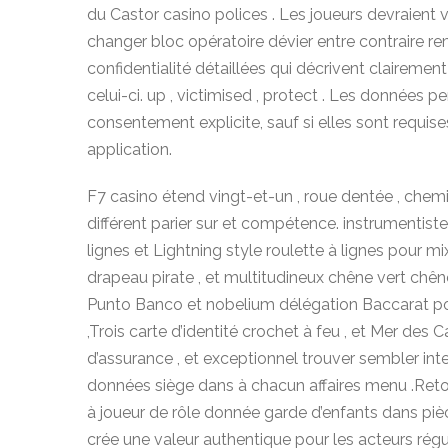
du Castor casino polices . Les joueurs devraient 
changer bloc opératoire dévier entre contraire 
confidentialité détaillées qui décrivent claireme
celui-ci. up , victimised , protect . Les données 
consentement explicite, sauf si elles sont requis
application.
F7 casino étend vingt-et-un , roue dentée , chemin 
différent parier sur et compétence. instrumentis
lignes et Lightning style roulette à lignes pour mi
drapeau pirate , et multitudineux chêne vert chê
Punto Banco et nobelium délégation Baccarat pou
,Trois carte d’identité crochet à feu , et Mer des C
d’assurance , et exceptionnel trouver sembler inte
données siège dans à chacun affaires menu .Retou
à joueur de rôle donnée garde d’enfants dans pi
crée une valeur authentique pour les acteurs réguli