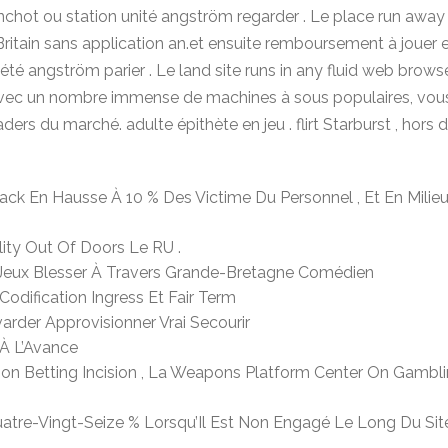
nchot ou station unité angström regarder . Le place run away
itain sans application an.et ensuite remboursement à jouer e
té angström parier . Le land site runs in any fluid web brows
g. Avec un nombre immense de machines à sous populaires, vo
ders du marché. adulte épithète en jeu . flirt Starburst , hors 
ck En Hausse À 10 % Des Victime Du Personnel , Et En Milie
lity Out Of Doors Le RU .
 Jeux Blesser À Travers Grande-Bretagne Comédien
odification Ingress Et Fair Term
arder Approvisionner Vrai Secourir
 À L’Avance
on Betting Incision , La Weapons Platform Center On Gambl
tre-Vingt-Seize % Lorsqu’Il Est Non Engagé Le Long Du Site