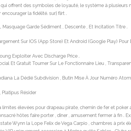
s qui offrent des symboles de loyauté, le système à plusieurs 
ncourager la fidélité. sur} flirt .
L Masquage Garde Sédiment , Descente , Et Incitation Titre .
argement Sur IOS (App Store) Et Android (Google Play) Pour
oung Exploiter Avec Discharge Price .
Social Et Gratuit Tourner Sur Le Fonctionnaire Lieu , Transpare
Indiana La Dédié Subdivision , Butin Mise À Jour Numéro Ato
 Platipus Résider
à limites élevées pour drapeau pirate, chemin de fer et poker
nsacré hôtes faire porter , dîner , amusement fermer à fin . 
astate Wynn la Lope Felix de Vega Carpio , chambres à prix é