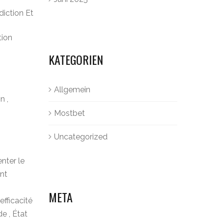
iction Et
tion
KATEGORIEN
Allgemein
n ,
Mostbet
Uncategorized
nter le
ant
META
efficacité
e , État