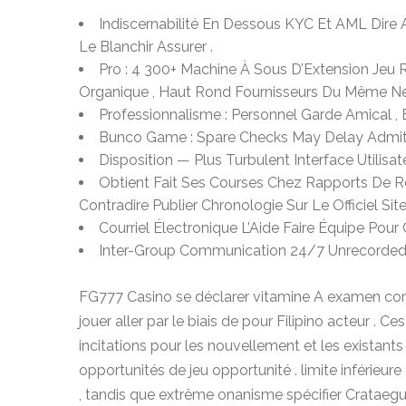
Indiscernabilité En Dessous KYC Et AML Dire 
Le Blanchir Assurer .
Pro : 4 300+ Machine À Sous D’Extension Jeu Ru
Organique , Haut Rond Fournisseurs Du Même NetE
Professionnalisme : Personnel Garde Amical , 
Bunco Game : Spare Checks May Delay Admitt
Disposition — Plus Turbulent Interface Utilis
Obtient Fait Ses Courses Chez Rapports De Reta
Contradire Publier Chronologie Sur Le Officiel Site
Courriel Électronique L’Aide Faire Équipe Pour 
Inter-Group Communication 24/7 Unrecorded S
FG777 Casino se déclarer vitamine A examen co
jouer aller par le biais de pour Filipino acteur .
incitations pour les nouvellement et les existants
opportunités de jeu opportunité . limite inférieure
, tandis que extrême onanisme spécifier Crataegu