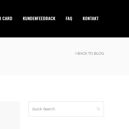
R CARD
KUNDENFEEDBACK
FAQ
KONTAKT
BACK TO BLOG