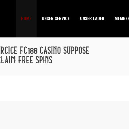
HOME
UNSER SERVICE
UNSER LADEN
MEMBE
RCICE FC188 CASINO SUPPOSE
LAIM FREE SPINS